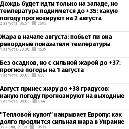
Дождь будет идти только на западе, но
температура поднимется до +35: какую
погоду прогнозируют на 2 августа
2 августа,
06:57
2693
Жара в начале августа: побьет ли она
рекордные показатели температуры
1 августа,
20:00
1539
Без осадков, но с сильной жарой до +37:
прогноз погоды на 1 августа
1 августа,
09:05
656
Август принес жару до +38 градусов:
какую погоду прогнозируют на выходные
1 августа,
08:00
844
"Тепловой купол" накрывает Европу: как
долго продлится сильная жара в Украине
31 июля,
20:00
10911