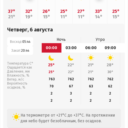
37°
32°
26°
25°
27°
33°
25°
21°
19°
15°
11°
11°
14°
15°
Четверг, 6 августа
Ночь
Утро
Восход:
05:44
00:00
03:00
06:00
09:00
1
Закат:
20:44
Температура С°
25°
22°
21°
28°
Ощущается как
Давление, мм
25°
22°
21°
30°
Влажность, %
763
762
762
762
Ветер, м/с
Вероятность
70
67
63
62
осадков, %
2
3
2
2
2
2
2
2
На термометре от +21°C до +37°C. На протяжении
дня небо будет безоблачным, без осадков.