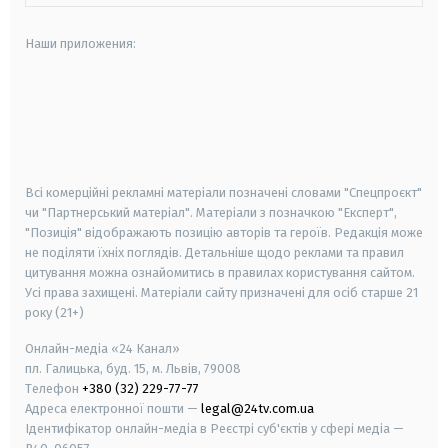
Наши приложения:
android
apple
smart tv
samsung smart tv
Всі комерційні рекламні матеріали позначені словами "Спецпроєкт"
чи "Партнерський матеріал". Матеріали з позначкою "Експерт",
"Позиція" відображають позицію авторів та героїв. Редакція може
не поділяти їхніх поглядів. Детальніше щодо реклами та правил
цитування можна ознайомитись в правилах користування сайтом.
Усі права захищені.
Матеріали сайту призначені для осіб старше
21
року (21+)
Онлайн-медіа «24 Канал»
пл. Галицька, буд. 15, м. Львів, 79008
Телефон
+380 (32) 229-77-77
Адреса електронної пошти —
legal@24tv.com.ua
Ідентифікатор онлайн-медіа в Реєстрі суб'єктів у сфері медіа —