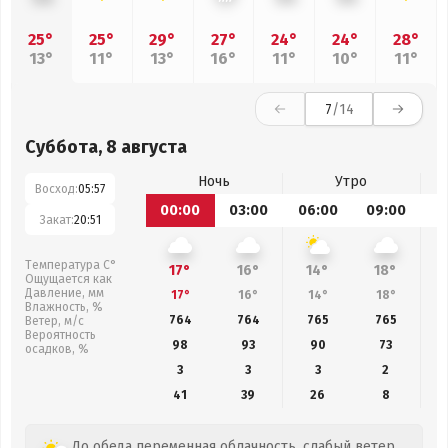
25°
25°
29°
27°
24°
24°
28°
13°
11°
13°
16°
11°
10°
11°
7
/14
Суббота, 8 августа
Ночь
Утро
Восход:
05:57
00:00
03:00
06:00
09:00
1
Закат:
20:51
Температура С°
17°
16°
14°
18°
Ощущается как
Давление, мм
17°
16°
14°
18°
Влажность, %
764
764
765
765
Ветер, м/с
Вероятность
98
93
90
73
осадков, %
3
3
3
2
41
39
26
8
До обеда переменная облачность, слабый ветер