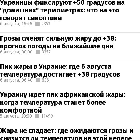
Украинцы фиксируют +50 градусов на
"домашних" термометрах: что на это
говорят синоптики
6 августа,
16:46
2353
Грозы сменят сильную жару до +38:
прогноз погоды на ближайшие дни
6 августа,
08:00
3357
Пик жары в Украине: где 6 августа
температура достигнет +38 градусов
6 августа,
06:40
836
Украину ждет пик африканской жары:
когда температура станет более
комфортной
5 августа,
20:00
11499
Жара не спадает: где ожидаются грозы и
снизится ли температура на этой неделе