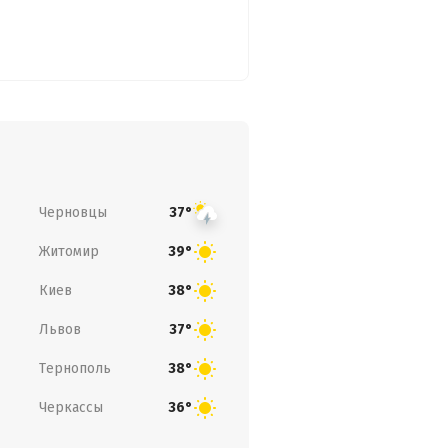
Черновцы
37°
Житомир
39°
Киев
38°
Львов
37°
Тернополь
38°
Черкассы
36°