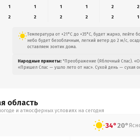
1
1
1
1
2
2
2
2
2
2
2
1
Температура от +21°C до +35°C, будет жарко, пейте 
небо будет безоблачным, легкий ветер до 2 м/с, осад
оставляем зонтик дома.
Народные приметы:
"Преображение (Яблочный Спас). «О
«Пришел Спас — ушло лето от нас». Сухой день — сухая о
ая
область
огоде и атмосферных условиях на сегодня
34°
20°
Ясн