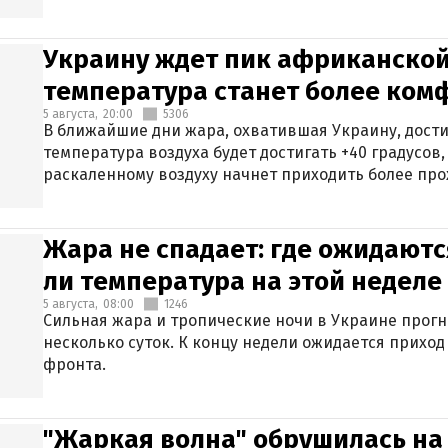
Украину ждет пик африканской
температура станет более ком
5 августа,
20:00
5306
В ближайшие дни жара, охватившая Украину, дости
температура воздуха будет достигать +40 градусов,
раскаленному воздуху начнет приходить более про
Жара не спадает: где ожидаютс
ли температура на этой неделе
5 августа,
08:00
1246
Сильная жара и тропические ночи в Украине прог
несколько суток. К концу недели ожидается прихо
фронта.
"Жаркая волна" обрушилась на