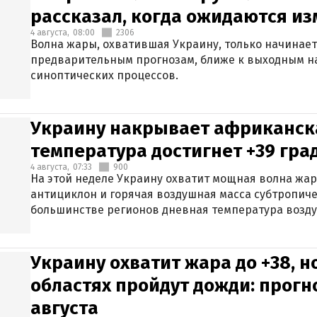
рассказал, когда ожидаются и
4 августа,
08:00
2306
Волна жары, охватившая Украину, только начинает
предварительным прогнозам, ближе к выходным н
синоптических процессов.
Украину накрывает африканска
температура достигнет +39 гра
4 августа,
07:33
900
На этой неделе Украину охватит мощная волна жа
антициклон и горячая воздушная масса субтропиче
большинстве регионов дневная температура воздух
Украину охватит жара до +38, н
областях пройдут дожди: прогн
августа