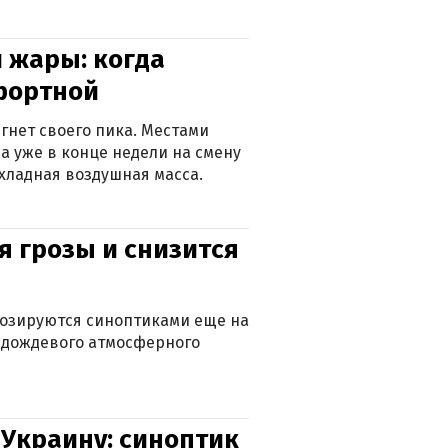
 жары: когда
фортной
гнет своего пика. Местами
 а уже в конце недели на смену
хладная воздушная масса.
я грозы и снизится
нозируются синоптиками еще на
д дождевого атмосферного
 Украину: синоптик