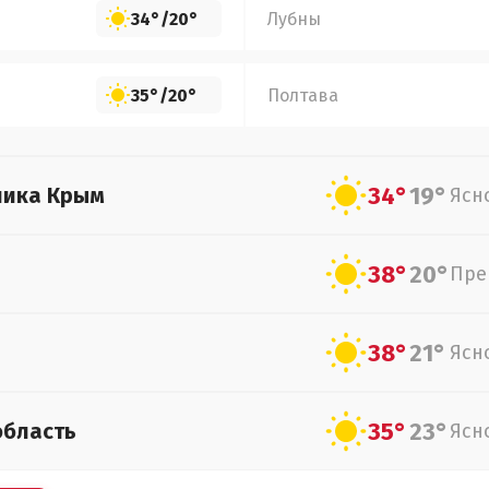
34°
/
20°
Лубны
35°
/
20°
Полтава
34°
19°
лика Крым
Ясн
38°
20°
Пре
38°
21°
Ясн
35°
23°
область
Ясн