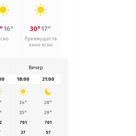
°
16°
30°
17°
Ясно
Преимуществ
енно ясно
Вечер
00
18:00
21:00
°
34°
28°
°
35°
29°
2
761
761
7
37
57