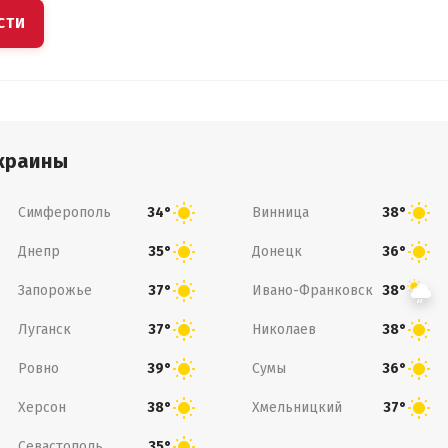
СТИ
краины
Симферополь
Винница
34°
38°
Днепр
Донецк
35°
36°
Запорожье
Ивано-Франковск
37°
38°
Луганск
Николаев
37°
38°
Ровно
Сумы
39°
36°
Херсон
Хмельницкий
38°
37°
Севастополь
35°