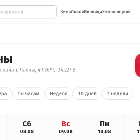
Киев
Львов
Винница
Хмельницкий
ны
 район, Лахны, 49.36°С, 34.22°В
ера
По часам
Неделя
10 дней
2 недели
Сб
Вс
Пн
08.08
09.08
10.08
1