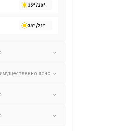
35°
/
20°
35°
/
21°
о
имущественно ясно
о
о