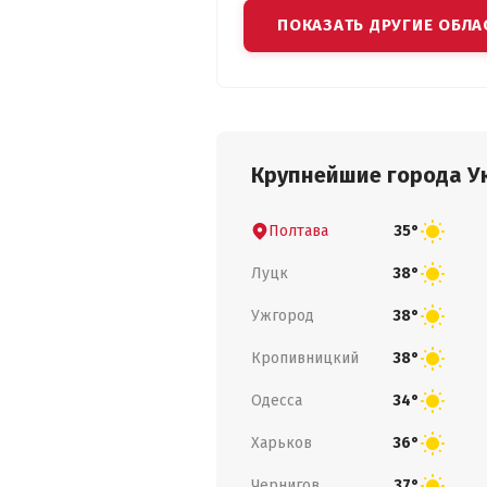
ПОКАЗАТЬ ДРУГИЕ ОБЛА
Крупнейшие города У
Полтава
35°
Луцк
38°
Ужгород
38°
Кропивницкий
38°
Одесса
34°
Харьков
36°
Чернигов
37°