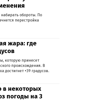
зменения
 набирать обороты. По
ачнется перестройка
я жара: где
дусов
ры, которую принесет
ского происхождения. В
а достигнет +39 градусов.
о в некоторых
оз погоды на 3