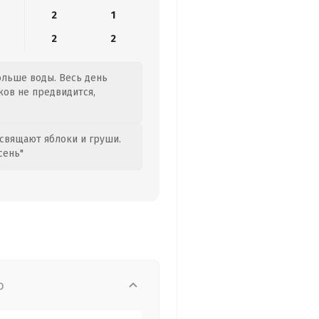
2
1
2
2
больше воды. Весь день
ков не предвидится,
свящают яблоки и груши.
сень"
о