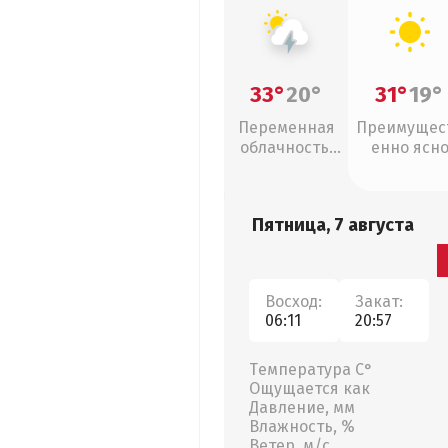
33°
20°
31°
19°
Переменная
Преимущес
облачность,
енно ясн
грозы
Пятница, 7 августа
Восход:
Закат:
06:11
20:57
Температура С°
Ощущается как
Давление, мм
Влажность, %
Ветер, м/с