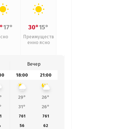
°
17°
30°
15°
Ясно
Преимуществ
енно ясно
Вечер
00
18:00
21:00
°
29°
26°
°
31°
26°
1
761
761
4
56
62