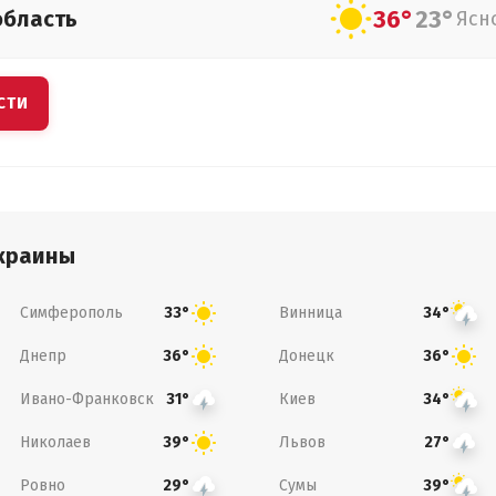
36°
23°
область
Ясн
СТИ
краины
Симферополь
Винница
33°
34°
Днепр
Донецк
36°
36°
Ивано-Франковск
Киев
31°
34°
Николаев
Львов
39°
27°
Ровно
Сумы
29°
39°