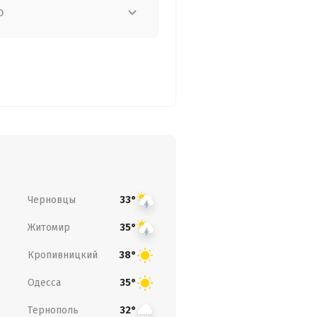
о
Черновцы
33°
Житомир
35°
Кропивницкий
38°
Одесса
35°
Тернополь
32°