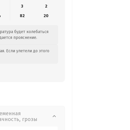
3
2
4
82
20
ература будет колебаться
идается прояснение.
я. Если улетели до этого
еменная
ачность, грозы