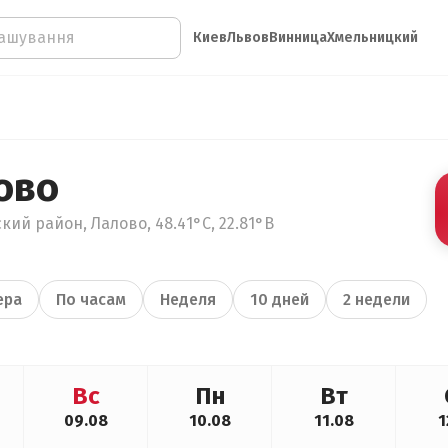
Киев
Львов
Винница
Хмельницкий
ово
кий район, Лалово, 48.41°С, 22.81°В
ера
По часам
Неделя
10 дней
2 недели
Вс
Пн
Вт
09.08
10.08
11.08
1