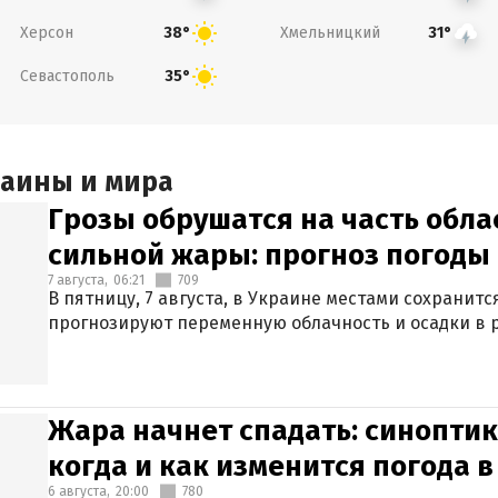
Херсон
Хмельницкий
38°
31°
Севастополь
35°
раины и мира
Грозы обрушатся на часть обла
сильной жары: прогноз погоды 
7 августа,
06:21
709
В пятницу, 7 августа, в Украине местами сохранит
прогнозируют переменную облачность и осадки в р
Жара начнет спадать: синоптик
когда и как изменится погода 
6 августа,
20:00
780