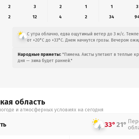
2
3
2
1
1
3
2
12
4
2
34
9
С утра облачно, едва ощутимый ветер до 3 м/с. Темп
от +20°C до +33°C. Днем начнутся грозы. Вечером ож
Народные приметы:
"Пимена. Аисты улетают в теплые кра
дня — зима будет ранней."
ская
область
огоде и атмосферных условиях на сегодня
Пер
33°
21°
ть
обл