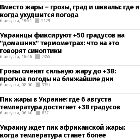
Вместо жары – грозы, град и шквалы: где и
когда ухудшится погода
6 августа,
18:54
2129
Украинцы фиксируют +50 градусов на
"домашних" термометрах: что на это
говорят синоптики
6 августа,
16:46
2355
Грозы сменят сильную жару до +38:
прогноз погоды на ближайшие дни
6 августа,
08:00
3357
Пик жары в Украине: где 6 августа
температура достигнет +38 градусов
6 августа,
06:40
837
Украину ждет пик африканской жары:
когда температура станет более