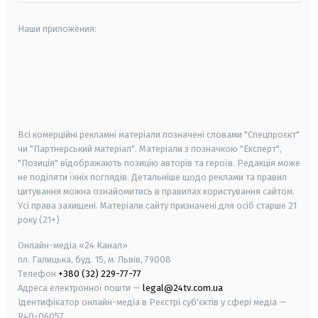
Наши приложения:
android
apple
smart tv
samsung smart tv
Всі комерційні рекламні матеріали позначені словами "Спецпроєкт"
чи "Партнерський матеріал". Матеріали з позначкою "Експерт",
"Позиція" відображають позицію авторів та героїв. Редакція може
не поділяти їхніх поглядів. Детальніше щодо реклами та правил
цитування можна ознайомитись в правилах користування сайтом.
Усі права захищені.
Матеріали сайту призначені для осіб старше
21
року (21+)
Онлайн-медіа «24 Канал»
пл. Галицька, буд. 15, м. Львів, 79008
Телефон
+380 (32) 229-77-77
Адреса електронної пошти —
legal@24tv.com.ua
Ідентифікатор онлайн-медіа в Реєстрі суб'єктів у сфері медіа —
R40-06057