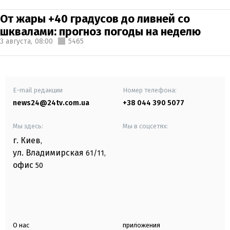
От жары +40 градусов до ливней со
шквалами: прогноз погоды на неделю
3 августа,
08:00
5465
E-mail редакции
Номер телефона:
news24@24tv.com.ua
+38 044 390 5077
Мы здесь:
Мы в соцсетях:
г. Киев
,
ул. Владимирская
61/11,
офис
50
О нас
приложения