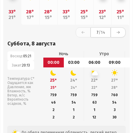
33°
28°
28°
33°
25°
23°
25°
21°
17°
15°
15°
15°
12°
11°
7
/14
Суббота, 8 августа
Ночь
Утро
Восход:
05:21
00:00
03:00
06:00
09:00
1
Закат:
20:13
Температура С°
25°
24°
22°
27°
Ощущается как
Давление, мм
25°
24°
22°
28°
Влажность, %
759
759
759
760
Ветер, м/с
Вероятность
46
54
63
54
осадков, %
2
1
1
3
2
2
12
30
До обеда переменная облачность, легкий ветер