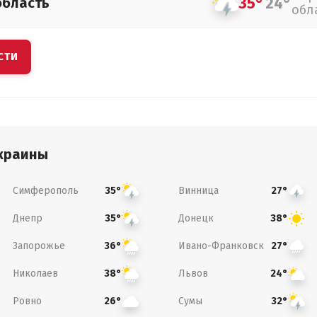
35°
24°
область
обл
СТИ
краины
Симферополь
Винница
35°
27°
Днепр
Донецк
35°
38°
Запорожье
Ивано-Франковск
36°
27°
Николаев
Львов
38°
24°
Ровно
Сумы
26°
32°