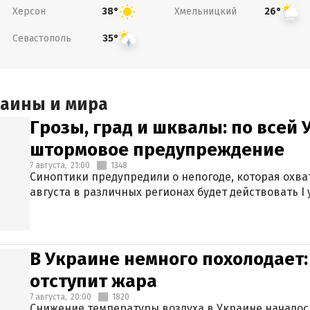
Херсон
Хмельницкий
38°
26°
Севастополь
35°
раины и мира
Грозы, град и шквалы: по всей
штормовое предупреждение
7 августа,
21:00
1348
Синоптики предупредили о непогоде, которая охват
августа в различных регионах будет действовать I
В Украине немного похолодает:
отступит жара
7 августа,
20:00
1820
Снижение температуры воздуха в Украине началось