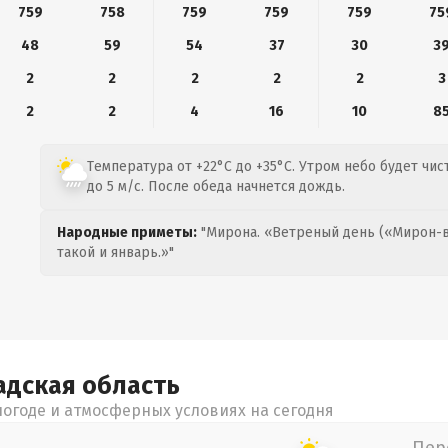
759
758
759
759
759
75
48
59
54
37
30
3
2
2
2
2
2
3
2
2
4
16
10
8
Температура от +22°C до +35°C. Утром небо будет чи
до 5 м/с. После обеда начнется дождь.
Народные приметы:
"Мирона. «Ветреный день («Мирон-в
такой и январь.»"
адская
область
огоде и атмосферных условиях на сегодня