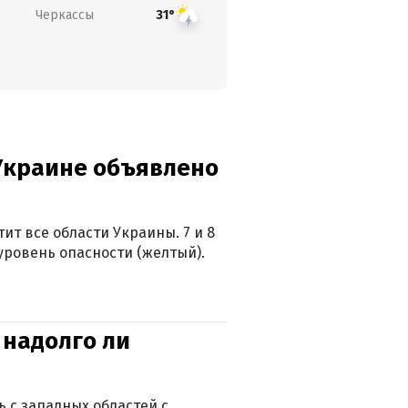
Черкассы
31°
 Украине объявлено
ит все области Украины. 7 и 8
 уровень опасности (желтый).
 надолго ли
 с западных областей с