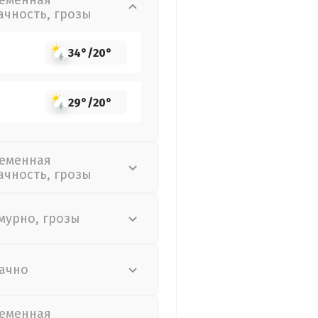
еменная
ачность, грозы
34°
/
20°
29°
/
20°
еменная
ачность, грозы
мурно, грозы
ачно
еменная