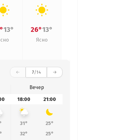
°
13°
26°
13°
Ясно
Ясно
7
/14
Вечер
00
18:00
21:00
°
31°
25°
°
32°
25°