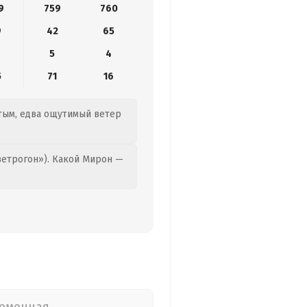
9
759
760
9
42
65
5
4
5
71
16
стым, едва ощутимый ветер
етрогон»). Какой Мирон —