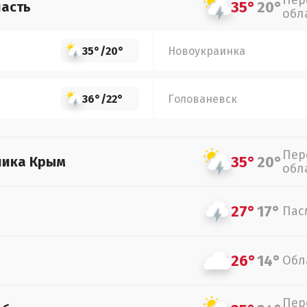
Пер
35°
20°
асть
обл
35°
/
20°
Новоукраинка
36°
/
22°
Голованевск
Пер
35°
20°
лика Крым
обл
27°
17°
Пас
26°
14°
Обл
Пер