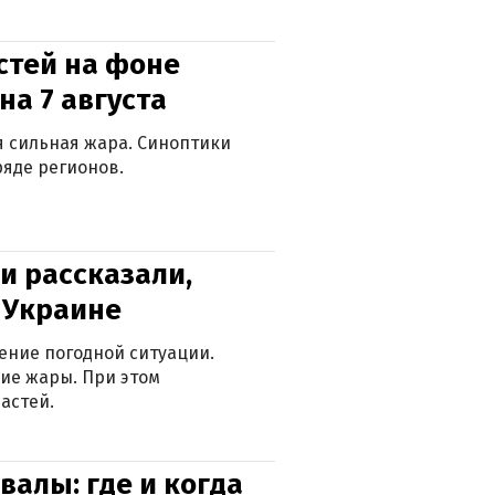
стей на фоне
на 7 августа
ся сильная жара. Синоптики
яде регионов.
и рассказали,
в Украине
ение погодной ситуации.
ие жары. При этом
астей.
валы: где и когда