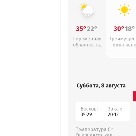
35°
22°
30°
18°
Переменная
Преимущес
облачность,
енно ясн
ливни
Суббота, 8 августа
Восход:
Закат:
05:29
20:12
Температура С°
Ощущается как