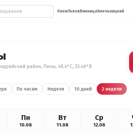
Киев
Львов
Винница
Хмельницкий
ы
ндрийский район, Ланы, 48.4°С, 33.46°В
ера
По часам
Неделя
10 дней
2 недели
Пн
Вт
Ср
10.08
11.08
12.08
1