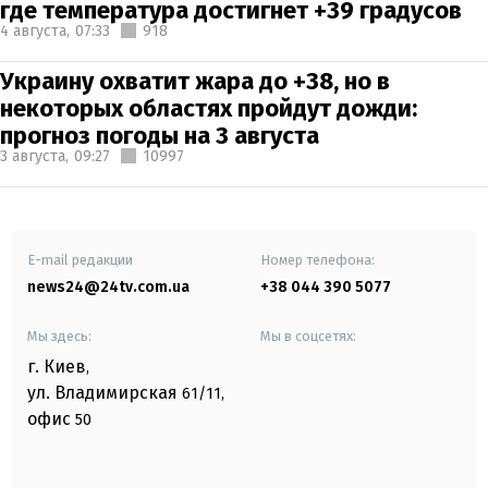
где температура достигнет +39 градусов
4 августа,
07:33
918
Украину охватит жара до +38, но в
некоторых областях пройдут дожди:
прогноз погоды на 3 августа
3 августа,
09:27
10997
E-mail редакции
Номер телефона:
news24@24tv.com.ua
+38 044 390 5077
Мы здесь:
Мы в соцсетях:
г. Киев
,
ул. Владимирская
61/11,
офис
50