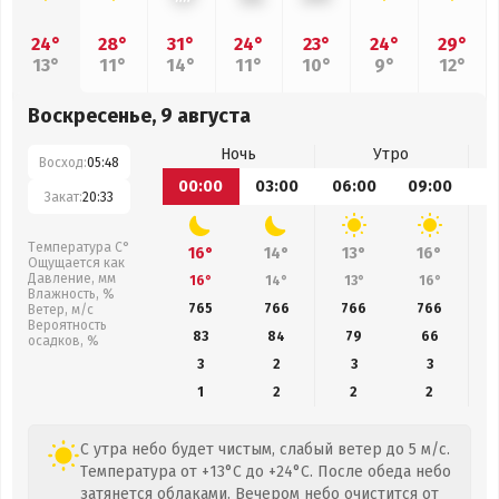
24°
28°
31°
24°
23°
24°
29°
13°
11°
14°
11°
10°
9°
12°
Воскресенье, 9 августа
Ночь
Утро
Восход:
05:48
00:00
03:00
06:00
09:00
1
Закат:
20:33
Температура С°
16°
14°
13°
16°
Ощущается как
Давление, мм
16°
14°
13°
16°
Влажность, %
765
766
766
766
Ветер, м/с
Вероятность
83
84
79
66
осадков, %
3
2
3
3
1
2
2
2
С утра небо будет чистым, слабый ветер до 5 м/с.
Температура от +13°C до +24°C. После обеда небо
затянется облаками. Вечером небо очистится от