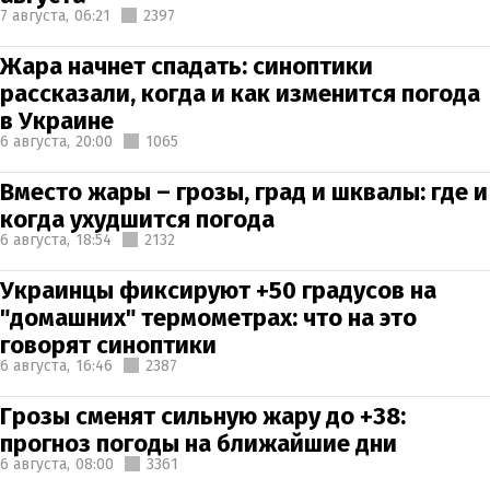
7 августа,
06:21
2397
Жара начнет спадать: синоптики
рассказали, когда и как изменится погода
в Украине
6 августа,
20:00
1065
Вместо жары – грозы, град и шквалы: где и
когда ухудшится погода
6 августа,
18:54
2132
Украинцы фиксируют +50 градусов на
"домашних" термометрах: что на это
говорят синоптики
6 августа,
16:46
2387
Грозы сменят сильную жару до +38:
прогноз погоды на ближайшие дни
6 августа,
08:00
3361