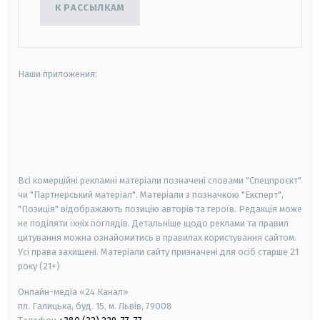
К РАССЫЛКАМ
Наши приложения:
android
apple
smart tv
samsung smart tv
Всі комерційні рекламні матеріали позначені словами "Спецпроєкт"
чи "Партнерський матеріал". Матеріали з позначкою "Експерт",
"Позиція" відображають позицію авторів та героїв. Редакція може
не поділяти їхніх поглядів. Детальніше щодо реклами та правил
цитування можна ознайомитись в правилах користування сайтом.
Усі права захищені.
Матеріали сайту призначені для осіб старше
21
року (21+)
Онлайн-медіа «24 Канал»
пл. Галицька, буд. 15, м. Львів, 79008