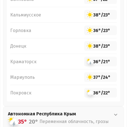
Кальмиусское
38°
/
23°
Горловка
36°
/
23°
Донецк
38°
/
23°
Краматорск
36°
/
21°
Мариуполь
37°
/
24°
Покровск
36°
/
22°
Автономная Республика Крым
35°
20°
Переменная облачность, грозы