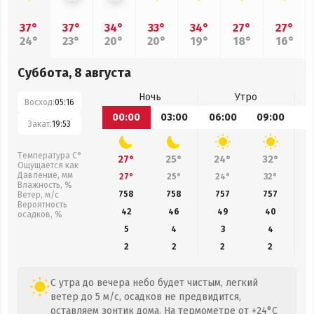
37°
37°
34°
33°
34°
27°
27°
24°
23°
20°
20°
19°
18°
16°
Суббота, 8 августа
Ночь
Утро
Восход:
05:16
00:00
03:00
06:00
09:00
1
Закат:
19:53
Температура С°
27°
25°
24°
32°
Ощущается как
Давление, мм
27°
25°
24°
32°
Влажность, %
758
758
757
757
Ветер, м/с
Вероятность
42
46
49
40
осадков, %
5
4
3
4
2
2
2
2
С утра до вечера небо будет чистым, легкий
ветер до 5 м/с, осадков не предвидится,
оставляем зонтик дома. На термометре от +24°C