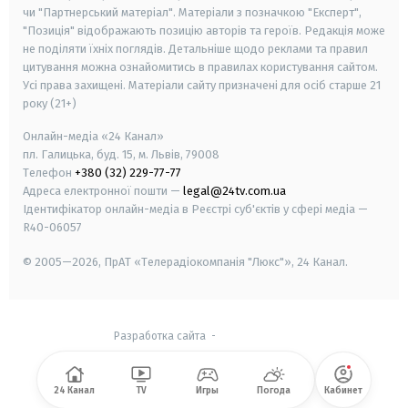
чи "Партнерський матеріал". Матеріали з позначкою "Експерт",
"Позиція" відображають позицію авторів та героїв. Редакція може
не поділяти їхніх поглядів. Детальніше щодо реклами та правил
цитування можна ознайомитись в правилах користування сайтом.
Усі права захищені.
Матеріали сайту призначені для осіб старше
21
року (21+)
Онлайн-медіа «24 Канал»
пл. Галицька, буд. 15, м. Львів, 79008
Телефон
+380 (32) 229-77-77
Адреса електронної пошти —
legal@24tv.com.ua
Ідентифікатор онлайн-медіа в Реєстрі суб'єктів у сфері медіа —
R40-06057
© 2005—2026,
ПрАТ «Телерадіокомпанія "Люкс"», 24 Канал.
Разработка сайта
-
24 Канал
TV
Игры
Погода
Кабинет