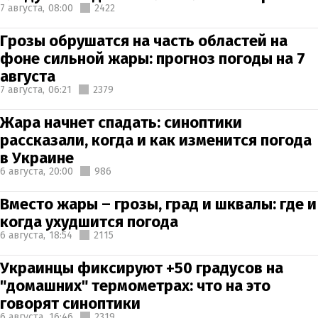
7 августа,
08:00
2422
Грозы обрушатся на часть областей на
фоне сильной жары: прогноз погоды на 7
августа
7 августа,
06:21
2379
Жара начнет спадать: синоптики
рассказали, когда и как изменится погода
в Украине
6 августа,
20:00
986
Вместо жары – грозы, град и шквалы: где и
когда ухудшится погода
6 августа,
18:54
2115
Украинцы фиксируют +50 градусов на
"домашних" термометрах: что на это
говорят синоптики
6 августа,
16:46
2319