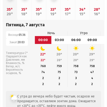
35°
35°
35°
33°
35°
34°
28°
20°
18°
19°
19°
17°
15°
16°
Пятница, 7 августа
Ночь
Утро
Восход:
05:36
00:00
03:00
06:00
09:00
1
Закат:
20:03
Температура С°
22°
20°
20°
29°
Ощущается как
Давление, мм
22°
20°
20°
29°
Влажность, %
760
759
758
758
Ветер, м/с
Вероятность
74
75
73
47
осадков, %
2
2
3
4
2
2
2
2
С утра до вечера небо будет чистым, осадков не
предвидится, оставляем зонтик дома. Ожидается
от +20°C до +35°C, пейте много воды.