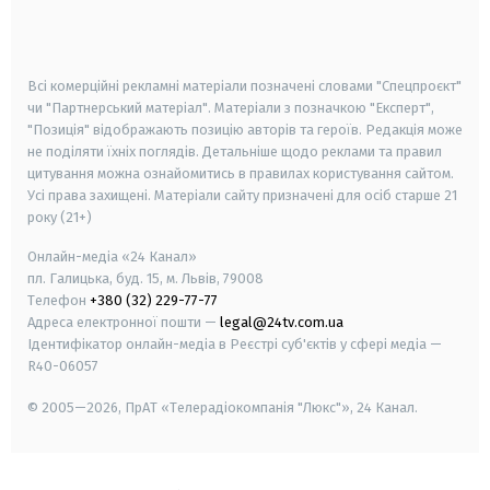
smart tv
samsung smart tv
Всі комерційні рекламні матеріали позначені словами "Спецпроєкт"
чи "Партнерський матеріал". Матеріали з позначкою "Експерт",
"Позиція" відображають позицію авторів та героїв. Редакція може
не поділяти їхніх поглядів. Детальніше щодо реклами та правил
цитування можна ознайомитись в правилах користування сайтом.
Усі права захищені.
Матеріали сайту призначені для осіб старше
21
року (21+)
Онлайн-медіа «24 Канал»
пл. Галицька, буд. 15, м. Львів, 79008
Телефон
+380 (32) 229-77-77
Адреса електронної пошти —
legal@24tv.com.ua
Ідентифікатор онлайн-медіа в Реєстрі суб'єктів у сфері медіа —
R40-06057
© 2005—2026,
ПрАТ «Телерадіокомпанія "Люкс"», 24 Канал.