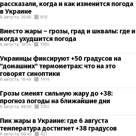
рассказали, когда и как изменится погода
в Украине
6 августа,
20:00
810
Вместо жары – грозы, град и шквалы: где и
когда ухудшится погода
6 августа,
18:54
1905
Украинцы фиксируют +50 градусов на
"домашних" термометрах: что на это
говорят синоптики
6 августа,
16:46
1914
Грозы сменят сильную жару до +38:
прогноз погоды на ближайшие дни
6 августа,
08:00
3252
Пик жары в Украине: где 6 августа
температура достигнет +38 градусов
6 августа,
06:40
821