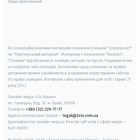
Наши приложения:
android
apple
smart tv
samsung smart tv
Всі комерційні рекламні матеріали позначені словами "Спецпроєкт"
чи "Партнерський матеріал". Матеріали з позначкою "Експерт",
"Позиція" відображають позицію авторів та героїв. Редакція може
не поділяти їхніх поглядів. Детальніше щодо реклами та правил
цитування можна ознайомитись в правилах користування сайтом.
Усі права захищені.
Матеріали сайту призначені для осіб старше
21
року (21+)
Онлайн-медіа «24 Канал»
пл. Галицька, буд. 15, м. Львів, 79008
Телефон
+380 (32) 229-77-77
Адреса електронної пошти —
legal@24tv.com.ua
Ідентифікатор онлайн-медіа в Реєстрі суб'єктів у сфері медіа —
R40-06057
© 2005—2026,
ПрАТ «Телерадіокомпанія "Люкс"», 24 Канал.