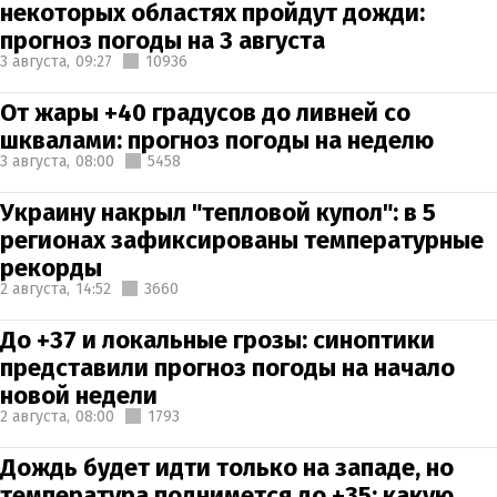
некоторых областях пройдут дожди:
прогноз погоды на 3 августа
3 августа,
09:27
10936
От жары +40 градусов до ливней со
шквалами: прогноз погоды на неделю
3 августа,
08:00
5458
Украину накрыл "тепловой купол": в 5
регионах зафиксированы температурные
рекорды
2 августа,
14:52
3660
До +37 и локальные грозы: синоптики
представили прогноз погоды на начало
новой недели
2 августа,
08:00
1793
Дождь будет идти только на западе, но
температура поднимется до +35: какую