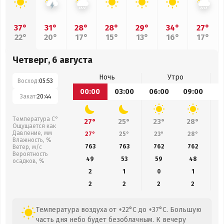
37°
31°
28°
28°
29°
34°
27°
22°
20°
17°
15°
13°
16°
17°
Четверг, 6 августа
Ночь
Утро
Восход:
05:53
00:00
03:00
06:00
09:00
1
Закат:
20:44
Температура С°
27°
25°
23°
28°
Ощущается как
Давление, мм
27°
25°
23°
28°
Влажность, %
763
763
762
762
Ветер, м/с
Вероятность
49
53
59
48
осадков, %
2
1
0
1
2
2
2
2
Температура воздуха от +22°C до +37°C. Большую
часть дня небо будет безоблачным. К вечеру