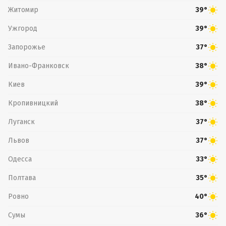
Житомир
39°
Ужгород
39°
Запорожье
37°
Ивано-Франковск
38°
Киев
39°
Кропивницкий
38°
Луганск
37°
Львов
37°
Одесса
33°
Полтава
35°
Ровно
40°
Сумы
36°