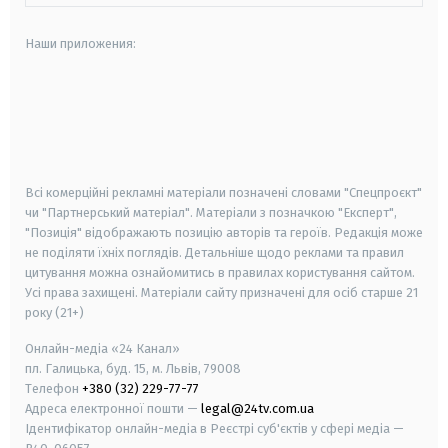
Наши приложения:
android
apple
smart tv
samsung smart tv
Всі комерційні рекламні матеріали позначені словами "Спецпроєкт"
чи "Партнерський матеріал". Матеріали з позначкою "Експерт",
"Позиція" відображають позицію авторів та героїв. Редакція може
не поділяти їхніх поглядів. Детальніше щодо реклами та правил
цитування можна ознайомитись в правилах користування сайтом.
Усі права захищені.
Матеріали сайту призначені для осіб старше
21
року (21+)
Онлайн-медіа «24 Канал»
пл. Галицька, буд. 15, м. Львів, 79008
Телефон
+380 (32) 229-77-77
Адреса електронної пошти —
legal@24tv.com.ua
Ідентифікатор онлайн-медіа в Реєстрі суб'єктів у сфері медіа —