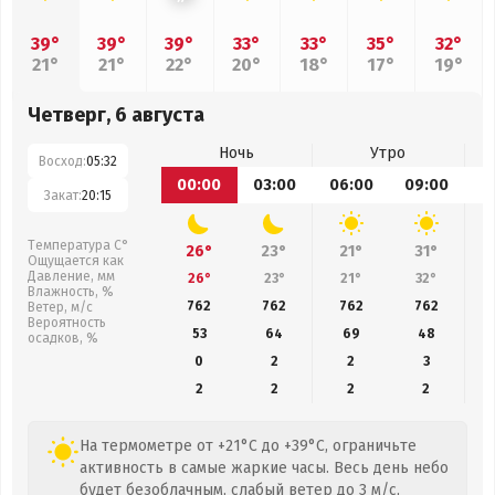
39°
39°
39°
33°
33°
35°
32°
21°
21°
22°
20°
18°
17°
19°
Четверг, 6 августа
Ночь
Утро
Восход:
05:32
00:00
03:00
06:00
09:00
1
Закат:
20:15
Температура С°
26°
23°
21°
31°
Ощущается как
Давление, мм
26°
23°
21°
32°
Влажность, %
762
762
762
762
Ветер, м/с
Вероятность
53
64
69
48
осадков, %
0
2
2
3
2
2
2
2
На термометре от +21°C до +39°C, ограничьте
активность в самые жаркие часы. Весь день небо
будет безоблачным, слабый ветер до 3 м/с,