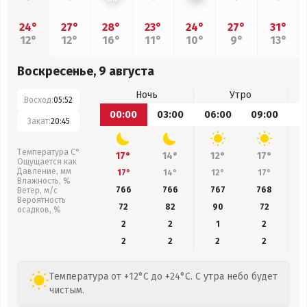
24°
27°
28°
23°
24°
27°
31°
12°
12°
16°
11°
10°
9°
13°
Воскресенье, 9 августа
Ночь
Утро
Восход:
05:52
00:00
03:00
06:00
09:00
1
Закат:
20:45
Температура С°
17°
14°
12°
17°
Ощущается как
Давление, мм
17°
14°
12°
17°
Влажность, %
766
766
767
768
Ветер, м/с
Вероятность
72
82
90
72
осадков, %
2
2
1
2
2
2
2
2
Температура от +12°C до +24°C. С утра небо будет
чистым.