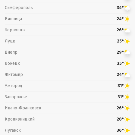
Симферополь
34°
Винница
24°
Черновцы
26°
Луцк
25°
Днепр
29°
Донецк
35°
Житомир
24°
Ужгород
31°
Запорожье
31°
Ивано-Франковск
26°
Кропивницкий
28°
Луганск
36°