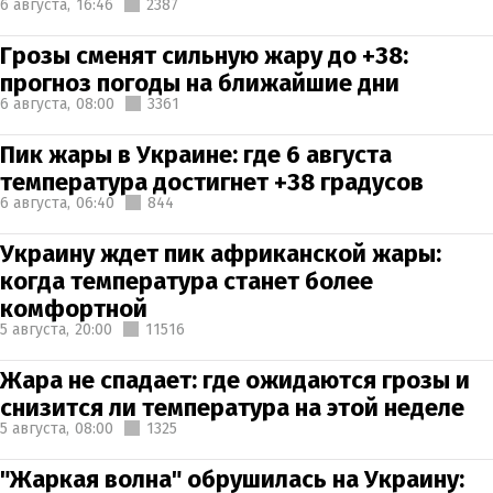
6 августа,
16:46
2387
Грозы сменят сильную жару до +38:
прогноз погоды на ближайшие дни
6 августа,
08:00
3361
Пик жары в Украине: где 6 августа
температура достигнет +38 градусов
6 августа,
06:40
844
Украину ждет пик африканской жары:
когда температура станет более
комфортной
5 августа,
20:00
11516
Жара не спадает: где ожидаются грозы и
снизится ли температура на этой неделе
5 августа,
08:00
1325
"Жаркая волна" обрушилась на Украину: