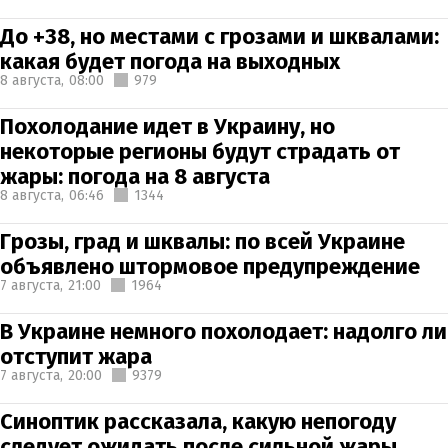
До +38, но местами с грозами и шквалами:
какая будет погода на выходных
8 августа,
08:00
979
Похолодание идет в Украину, но
некоторые регионы будут страдать от
жары: погода на 8 августа
8 августа,
06:46
1344
Грозы, град и шквалы: по всей Украине
объявлено штормовое предупреждение
7 августа,
21:00
1964
В Украине немного похолодает: надолго ли
отступит жара
7 августа,
20:00
9379
Синоптик рассказала, какую непогоду
следует ожидать после сильной жары