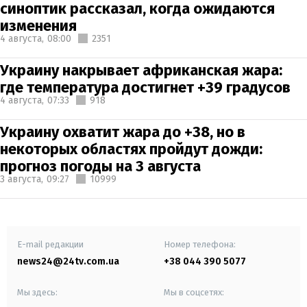
синоптик рассказал, когда ожидаются
изменения
4 августа,
08:00
2351
Украину накрывает африканская жара:
где температура достигнет +39 градусов
4 августа,
07:33
918
Украину охватит жара до +38, но в
некоторых областях пройдут дожди:
прогноз погоды на 3 августа
3 августа,
09:27
10999
E-mail редакции
Номер телефона:
news24@24tv.com.ua
+38 044 390 5077
Мы здесь:
Мы в соцсетях: