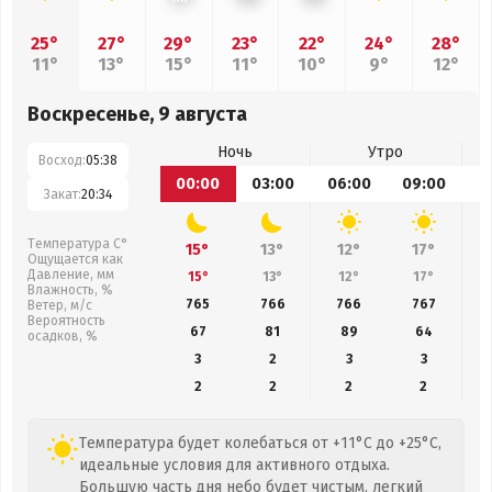
25°
27°
29°
23°
22°
24°
28°
11°
13°
15°
11°
10°
9°
12°
Воскресенье, 9 августа
Ночь
Утро
Восход:
05:38
00:00
03:00
06:00
09:00
1
Закат:
20:34
Температура С°
15°
13°
12°
17°
Ощущается как
Давление, мм
15°
13°
12°
17°
Влажность, %
765
766
766
767
Ветер, м/с
Вероятность
67
81
89
64
осадков, %
3
2
3
3
2
2
2
2
Температура будет колебаться от +11°C до +25°C,
идеальные условия для активного отдыха.
Большую часть дня небо будет чистым, легкий