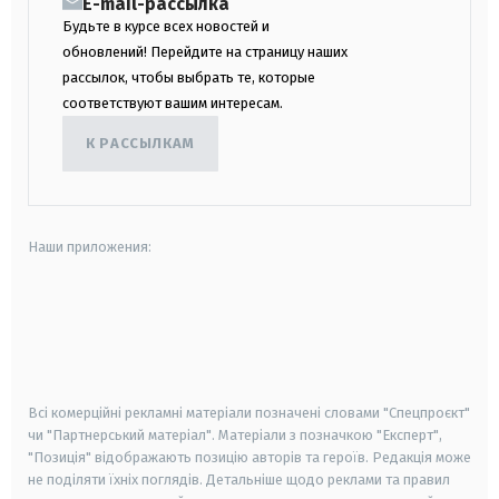
E-mail-рассылка
Будьте в курсе всех новостей и
обновлений! Перейдите на страницу наших
рассылок, чтобы выбрать те, которые
соответствуют вашим интересам.
К РАССЫЛКАМ
Наши приложения:
android
apple
smart tv
samsung smart tv
Всі комерційні рекламні матеріали позначені словами "Спецпроєкт"
чи "Партнерський матеріал". Матеріали з позначкою "Експерт",
"Позиція" відображають позицію авторів та героїв. Редакція може
не поділяти їхніх поглядів. Детальніше щодо реклами та правил