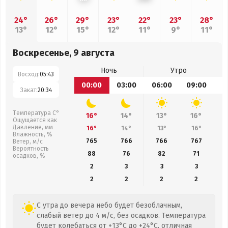
24°
26°
29°
23°
22°
23°
28°
13°
12°
15°
12°
11°
9°
11°
Воскресенье, 9 августа
Ночь
Утро
Восход:
05:43
00:00
03:00
06:00
09:00
1
Закат:
20:34
Температура С°
16°
14°
13°
16°
Ощущается как
Давление, мм
16°
14°
13°
16°
Влажность, %
765
766
766
767
Ветер, м/с
Вероятность
88
76
82
71
осадков, %
2
3
3
3
2
2
2
2
С утра до вечера небо будет безоблачным,
слабый ветер до 4 м/с, без осадков. Температура
будет колебаться от +13°C до +24°C, отличная