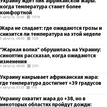
Украину ждет пик африканской жары:
когда температура станет более
комфортной
5 августа,
20:00
11516
Жара не спадает: где ожидаются грозы и
снизится ли температура на этой неделе
5 августа,
08:00
1325
"Жаркая волна" обрушилась на Украину:
синоптик рассказал, когда ожидаются
изменения
4 августа,
08:00
2351
Украину накрывает африканская жара:
где температура достигнет +39 градусов
4 августа,
07:33
918
Украину охватит жара до +38, но в
некоторых областях пройдут дожди: