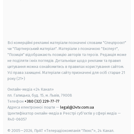
android
apple
smart tv
samsung smart tv
Всі комерційні рекламні матеріали позначені словами "Спецпроєкт"
чи "Партнерський матеріал". Матеріали з позначкою "Експерт",
"Позиція" відображають позицію авторів та героїв. Редакція може
не поділяти їхніх поглядів. Детальніше щодо реклами та правил
цитування можна ознайомитись в правилах користування сайтом.
Усі права захищені.
Матеріали сайту призначені для осіб старше
21
року (21+)
Онлайн-медіа «24 Канал»
пл. Галицька, буд. 15, м. Львів, 79008
Телефон
+380 (32) 229-77-77
Адреса електронної пошти —
legal@24tv.com.ua
Ідентифікатор онлайн-медіа в Реєстрі суб'єктів у сфері медіа —
R40-06057
© 2005—2026,
ПрАТ «Телерадіокомпанія "Люкс"», 24 Канал.