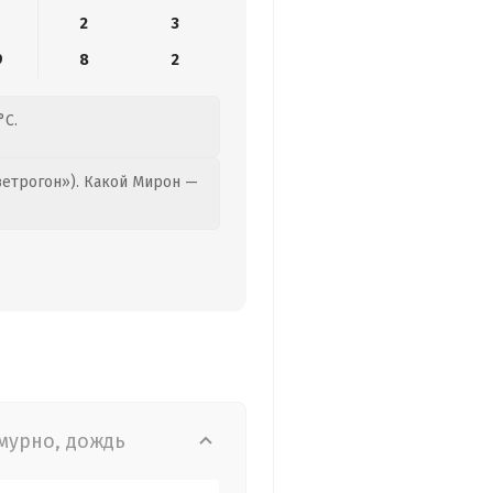
2
3
9
8
2
°C.
етрогон»). Какой Мирон —
мурно, дождь