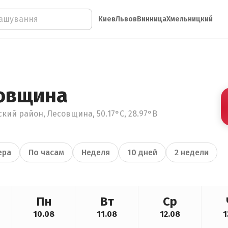
Киев
Львов
Винница
Хмельницкий
овщина
кий район, Лесовщина, 50.17°С, 28.97°В
ера
По часам
Неделя
10 дней
2 недели
Пн
Вт
Ср
10.08
11.08
12.08
1