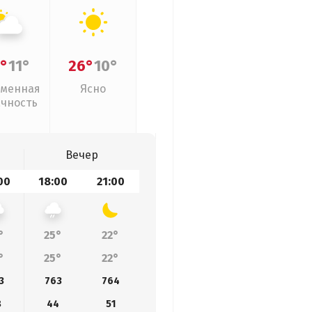
°
11°
26°
10°
менная
Ясно
ачность
Вечер
00
18:00
21:00
°
25°
22°
°
25°
22°
3
763
764
8
44
51