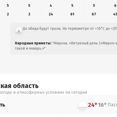
5
5
4
5
5
6
2
2
24
61
67
4
До обеда будут грозы. На термометре от +16°C до +25
Народные приметы:
"Мирона. «Ветреный день («Мирон-в
такой и январь.»"
ская
область
огоде и атмосферных условиях на сегодня
24°
16°
ть
Пас