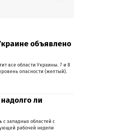
 Украине объявлено
ит все области Украины. 7 и 8
 уровень опасности (желтый).
 надолго ли
 с западных областей с
дующей рабочей недели