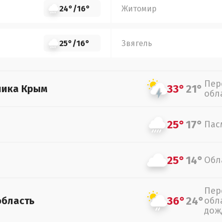
24°
/
16°
Житомир
25°
/
16°
Звягель
Пер
33°
21°
лика Крым
обл
25°
17°
Пас
25°
14°
Обл
Пер
36°
24°
область
обл
дож