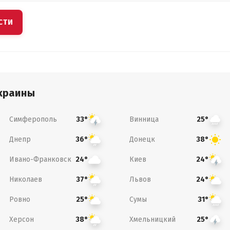
СТИ
краины
Симферополь
Винница
33°
25°
Днепр
Донецк
36°
38°
Ивано-Франковск
Киев
24°
24°
Николаев
Львов
37°
24°
Ровно
Сумы
25°
31°
Херсон
Хмельницкий
38°
25°