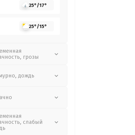
25°
/
17°
25°
/
15°
еменная
ачность, грозы
мурно, дождь
ачно
еменная
ачность, слабый
дь