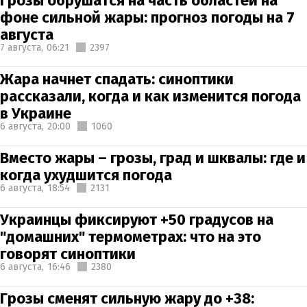
Грозы обрушатся на часть областей на
фоне сильной жары: прогноз погоды на 7
августа
7 августа,
06:21
2397
Жара начнет спадать: синоптики
рассказали, когда и как изменится погода
в Украине
6 августа,
20:00
1060
Вместо жары – грозы, град и шквалы: где и
когда ухудшится погода
6 августа,
18:54
2131
Украинцы фиксируют +50 градусов на
"домашних" термометрах: что на это
говорят синоптики
6 августа,
16:46
2380
Грозы сменят сильную жару до +38: