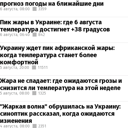
прогноз погоды на ближайшие дни
6 августа,
08:00
3359
Пик жары в Украине: где 6 августа
температура достигнет +38 градусов
6 августа,
06:40
842
Украину ждет пик африканской жары:
когда температура станет более
комфортной
5 августа,
20:00
11511
Жара не спадает: где ожидаются грозы и
снизится ли температура на этой неделе
5 августа,
08:00
1325
"Жаркая волна" обрушилась на Украину:
синоптик рассказал, когда ожидаются
изменения
4 августа,
08:00
2351