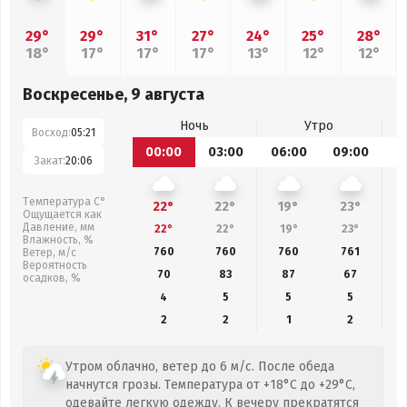
29°
29°
31°
27°
24°
25°
28°
18°
17°
17°
17°
13°
12°
12°
Воскресенье, 9 августа
Ночь
Утро
Восход:
05:21
00:00
03:00
06:00
09:00
1
Закат:
20:06
Температура С°
22°
22°
19°
23°
Ощущается как
Давление, мм
22°
22°
19°
23°
Влажность, %
760
760
760
761
Ветер, м/с
Вероятность
70
83
87
67
осадков, %
4
5
5
5
2
2
1
2
Утром облачно, ветер до 6 м/с. После обеда
начнутся грозы. Температура от +18°C до +29°C,
одевайте легкую одежду. К вечеру прекратятся