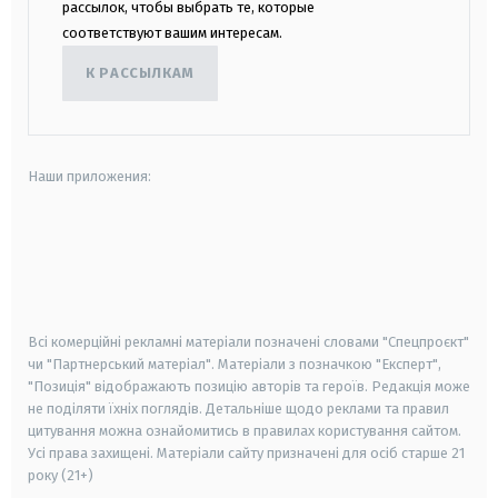
рассылок, чтобы выбрать те, которые
соответствуют вашим интересам.
К РАССЫЛКАМ
Наши приложения:
android
apple
smart tv
samsung smart tv
Всі комерційні рекламні матеріали позначені словами "Спецпроєкт"
чи "Партнерський матеріал". Матеріали з позначкою "Експерт",
"Позиція" відображають позицію авторів та героїв. Редакція може
не поділяти їхніх поглядів. Детальніше щодо реклами та правил
цитування можна ознайомитись в правилах користування сайтом.
Усі права захищені.
Матеріали сайту призначені для осіб старше
21
року (21+)