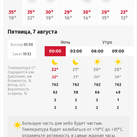
35°
35°
30°
29°
30°
29°
23°
19°
22°
19°
16°
14°
15°
13°
Пятница, 7 августа
Ночь
Утро
Восход:
05:00
00:00
03:00
06:00
09:00
1
Закат:
19:53
Температура С°
22°
21°
20°
28°
Ощущается как
Давление, мм
22°
21°
20°
28°
Влажность, %
762
762
762
762
Ветер, м/с
Вероятность
62
58
66
49
осадков, %
2
2
2
1
2
2
2
2
Большую часть дня небо будет чистым.
Температура будет колебаться от +19°C до +35°C,
ограничьте активность в самые жаркие часы.