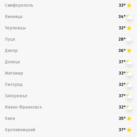
Симферополь
33°
Винница
34°
Черновцы
32°
Луцк
28°
Днепр
36°
Донецк
37°
Житомир
33°
Ужгород
32°
Запорожье
37°
Ивано-Франковск
32°
Киев
35°
Кропивницкий
37°