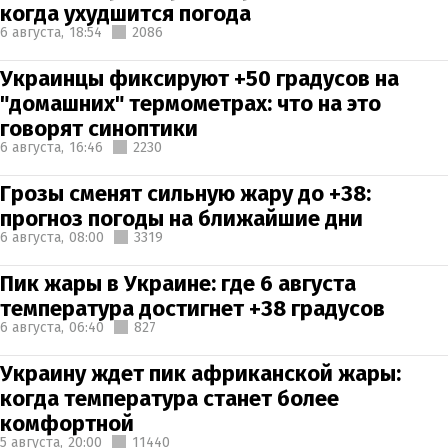
когда ухудшится погода
6 августа,
18:54
2086
Украинцы фиксируют +50 градусов на
"домашних" термометрах: что на это
говорят синоптики
6 августа,
16:46
2230
Грозы сменят сильную жару до +38:
прогноз погоды на ближайшие дни
6 августа,
08:00
3319
Пик жары в Украине: где 6 августа
температура достигнет +38 градусов
6 августа,
06:40
827
Украину ждет пик африканской жары:
когда температура станет более
комфортной
5 августа,
20:00
11440