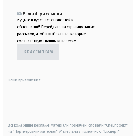
E-mail-рассылка
Будьте в курсе всех новостей и
обновлений! Перейдите на страницу наших
рассылок, чтобы выбрать те, которые
соответствуют вашим интересам.
К РАССЫЛКАМ
Наши приложения:
android
apple
smart tv
samsung smart tv
Всі комерційні рекламні матеріали позначені словами "Спецпроєкт"
чи "Партнерський матеріал". Матеріали з позначкою "Експерт",