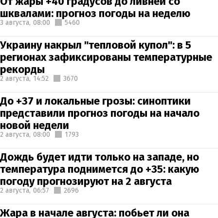
От жары +40 градусов до ливней со
шквалами: прогноз погоды на неделю
3 августа,
08:00
5460
Украину накрыл "тепловой купол": в 5
регионах зафиксированы температурные
рекорды
2 августа,
14:52
3670
До +37 и локальные грозы: синоптики
представили прогноз погоды на начало
новой недели
2 августа,
08:00
1793
Дождь будет идти только на западе, но
температура поднимется до +35: какую
погоду прогнозируют на 2 августа
2 августа,
06:57
2696
Жара в начале августа: побьет ли она