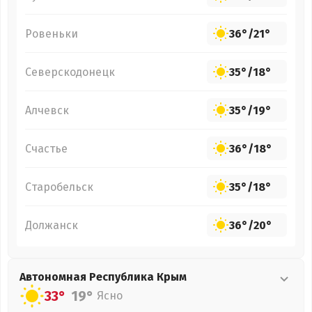
Ровеньки
36°
/
21°
Северскодонецк
35°
/
18°
Алчевск
35°
/
19°
Счастье
36°
/
18°
Старобельск
35°
/
18°
Должанск
36°
/
20°
Автономная Республика Крым
33°
19°
Ясно