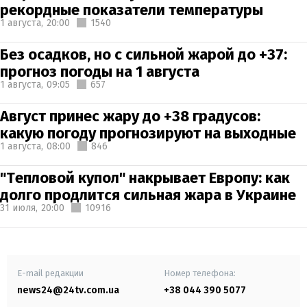
рекордные показатели температуры
1 августа,
20:00
1540
Без осадков, но с сильной жарой до +37:
прогноз погоды на 1 августа
1 августа,
09:05
657
Август принес жару до +38 градусов:
какую погоду прогнозируют на выходные
1 августа,
08:00
846
"Тепловой купол" накрывает Европу: как
долго продлится сильная жара в Украине
31 июля,
20:00
10916
E-mail редакции
Номер телефона:
news24@24tv.com.ua
+38 044 390 5077