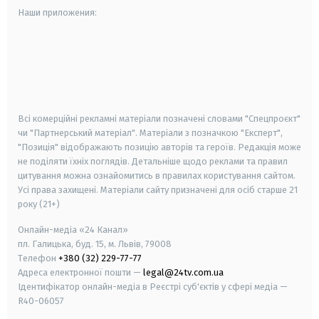
Наши приложения:
android
apple
smart tv
samsung smart tv
Всі комерційні рекламні матеріали позначені словами "Спецпроєкт"
чи "Партнерський матеріал". Матеріали з позначкою "Експерт",
"Позиція" відображають позицію авторів та героїв. Редакція може
не поділяти їхніх поглядів. Детальніше щодо реклами та правил
цитування можна ознайомитись в правилах користування сайтом.
Усі права захищені.
Матеріали сайту призначені для осіб старше
21
року (21+)
Онлайн-медіа «24 Канал»
пл. Галицька, буд. 15, м. Львів, 79008
Телефон
+380 (32) 229-77-77
Адреса електронної пошти —
legal@24tv.com.ua
Ідентифікатор онлайн-медіа в Реєстрі суб'єктів у сфері медіа —
R40-06057