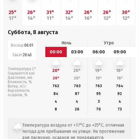
25°
26°
31°
32°
26°
26°
30°
17°
14°
11°
14°
16°
12°
12°
Суббота, 8 августа
Ночь
Утро
Восход:
06:01
00:00
03:00
06:00
09:00
1
Закат:
20:45
Температура С°
20°
20°
19°
18°
Ощущается как
Давление, мм
20°
20°
19°
18°
Влажность, %
762
763
763
764
Ветер, м/с
Вероятность
84
87
95
92
осадков, %
4
4
3
4
8
26
70
73
Температура воздуха от +17°C до +25°C, отличная
погода для пребывания на улице. На протяжении
дня пасмурно, осадков не предвидится.