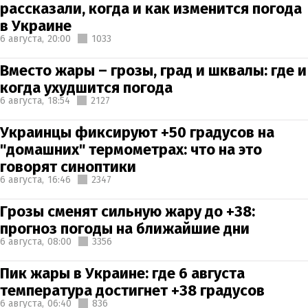
рассказали, когда и как изменится погода
в Украине
6 августа,
20:00
1033
Вместо жары – грозы, град и шквалы: где и
когда ухудшится погода
6 августа,
18:54
2127
Украинцы фиксируют +50 градусов на
"домашних" термометрах: что на это
говорят синоптики
6 августа,
16:46
2347
Грозы сменят сильную жару до +38:
прогноз погоды на ближайшие дни
6 августа,
08:00
3356
Пик жары в Украине: где 6 августа
температура достигнет +38 градусов
6 августа,
06:40
836