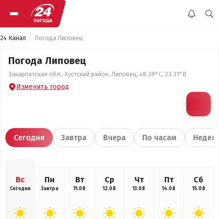
24 Канал
Погода Липовец
Погода Липовец
Закарпатская обл., Хустский район, Липовец, 48.29°С, 23.31°В
Изменить город
Сегодня
Завтра
Вчера
По часам
Недел
Вс
Пн
Вт
Ср
Чт
Пт
Сб
Сегодня
Завтра
11.08
12.08
13.08
14.08
15.08