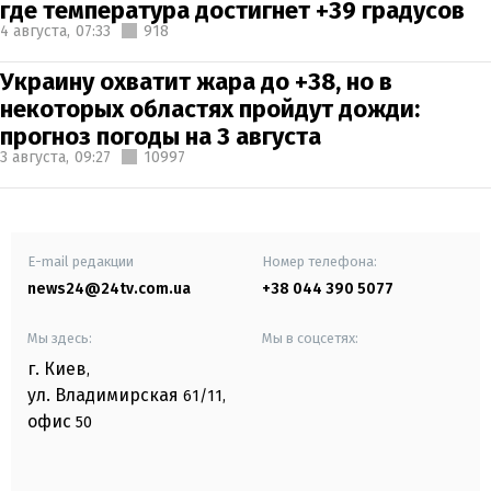
где температура достигнет +39 градусов
4 августа,
07:33
918
Украину охватит жара до +38, но в
некоторых областях пройдут дожди:
прогноз погоды на 3 августа
3 августа,
09:27
10997
E-mail редакции
Номер телефона:
news24@24tv.com.ua
+38 044 390 5077
Мы здесь:
Мы в соцсетях:
г. Киев
,
ул. Владимирская
61/11,
офис
50