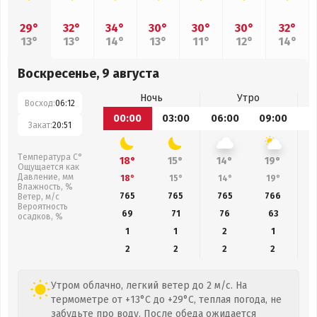
29°
32°
34°
30°
30°
30°
32°
13°
13°
14°
13°
11°
12°
14°
Воскресенье, 9 августа
Ночь
Утро
Восход:
06:12
00:00
03:00
06:00
09:00
1
Закат:
20:51
Температура С°
18°
15°
14°
19°
Ощущается как
Давление, мм
18°
15°
14°
19°
Влажность, %
765
765
765
766
Ветер, м/с
Вероятность
69
71
76
63
осадков, %
1
1
2
1
2
2
2
2
Утром облачно, легкий ветер до 2 м/с. На
термометре от +13°C до +29°C, теплая погода, не
забудьте про воду. После обеда ожидается