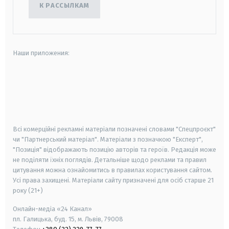
К РАССЫЛКАМ
Наши приложения:
android
apple
smart tv
samsung smart tv
Всі комерційні рекламні матеріали позначені словами "Спецпроєкт"
чи "Партнерський матеріал". Матеріали з позначкою "Експерт",
"Позиція" відображають позицію авторів та героїв. Редакція може
не поділяти їхніх поглядів. Детальніше щодо реклами та правил
цитування можна ознайомитись в правилах користування сайтом.
Усі права захищені.
Матеріали сайту призначені для осіб старше
21
року (21+)
Онлайн-медіа «24 Канал»
пл. Галицька, буд. 15, м. Львів, 79008