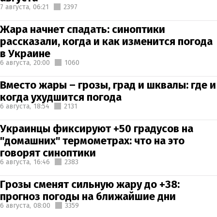
7 августа,
06:21
2397
Жара начнет спадать: синоптики
рассказали, когда и как изменится погода
в Украине
6 августа,
20:00
1060
Вместо жары – грозы, град и шквалы: где и
когда ухудшится погода
6 августа,
18:54
2131
Украинцы фиксируют +50 градусов на
"домашних" термометрах: что на это
говорят синоптики
6 августа,
16:46
2383
Грозы сменят сильную жару до +38:
прогноз погоды на ближайшие дни
6 августа,
08:00
3359