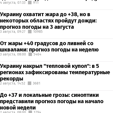
4 августа,
07:33
911
Украину охватит жара до +38, но в
некоторых областях пройдут дожди:
прогноз погоды на 3 августа
3 августа,
09:27
10985
От жары +40 градусов до ливней со
шквалами: прогноз погоды на неделю
3 августа,
08:00
5464
Украину накрыл "тепловой купол": в 5
регионах зафиксированы температурные
рекорды
2 августа,
14:52
3681
До +37 и локальные грозы: синоптики
представили прогноз погоды на начало
новой недели
2 августа,
08:00
1794