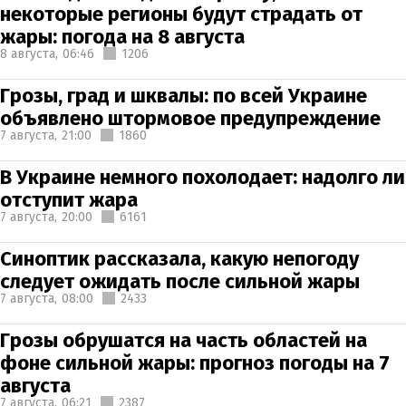
некоторые регионы будут страдать от
жары: погода на 8 августа
8 августа,
06:46
1206
Грозы, град и шквалы: по всей Украине
объявлено штормовое предупреждение
7 августа,
21:00
1860
В Украине немного похолодает: надолго ли
отступит жара
7 августа,
20:00
6161
Синоптик рассказала, какую непогоду
следует ожидать после сильной жары
7 августа,
08:00
2433
Грозы обрушатся на часть областей на
фоне сильной жары: прогноз погоды на 7
августа
7 августа,
06:21
2387