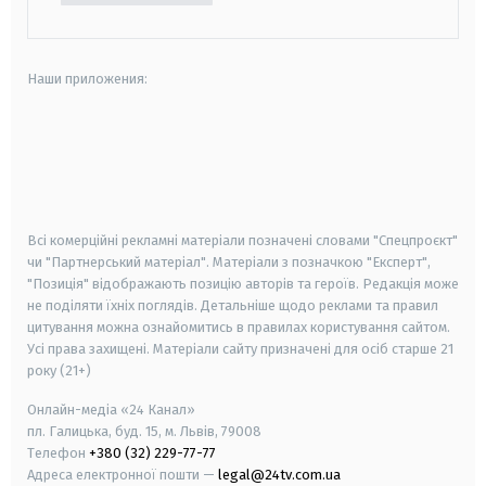
Наши приложения:
android
apple
smart tv
samsung smart tv
Всі комерційні рекламні матеріали позначені словами "Спецпроєкт"
чи "Партнерський матеріал". Матеріали з позначкою "Експерт",
"Позиція" відображають позицію авторів та героїв. Редакція може
не поділяти їхніх поглядів. Детальніше щодо реклами та правил
цитування можна ознайомитись в правилах користування сайтом.
Усі права захищені.
Матеріали сайту призначені для осіб старше
21
року (21+)
Онлайн-медіа «24 Канал»
пл. Галицька, буд. 15, м. Львів, 79008
Телефон
+380 (32) 229-77-77
Адреса електронної пошти —
legal@24tv.com.ua