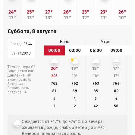
24°
25°
27°
28°
23°
23°
26°
17°
13°
13°
17°
12°
11°
10°
Суббота, 8 августа
Ночь
Утро
Восход:
05:44
00:00
03:00
06:00
09:00
1
Закат:
20:40
Температура С°
20°
19°
18°
17°
Ощущается как
Давление, мм
20°
19°
18°
17°
Влажность, %
762
762
763
764
Ветер, м/с
Вероятность
81
89
85
89
осадков, %
5
4
5
4
2
2
42
56
Ожидается от +17°C до +24°C. До вечера
ожидается дождь, слабый ветер до 5 м/с.
Вечером прекратится дождь.