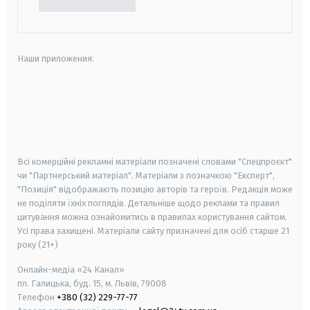
Наши приложения:
android
apple
smart tv
samsung smart tv
Всі комерційні рекламні матеріали позначені словами "Спецпроєкт"
чи "Партнерський матеріал". Матеріали з позначкою "Експерт",
"Позиція" відображають позицію авторів та героїв. Редакція може
не поділяти їхніх поглядів. Детальніше щодо реклами та правил
цитування можна ознайомитись в правилах користування сайтом.
Усі права захищені.
Матеріали сайту призначені для осіб старше
21
року (21+)
Онлайн-медіа «24 Канал»
пл. Галицька, буд. 15, м. Львів, 79008
Телефон
+380 (32) 229-77-77