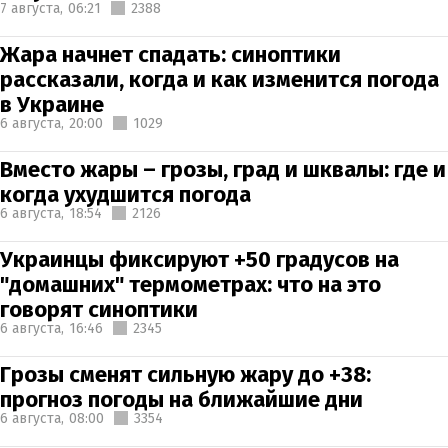
7 августа,
06:21
2388
Жара начнет спадать: синоптики
рассказали, когда и как изменится погода
в Украине
6 августа,
20:00
1029
Вместо жары – грозы, град и шквалы: где и
когда ухудшится погода
6 августа,
18:54
2126
Украинцы фиксируют +50 градусов на
"домашних" термометрах: что на это
говорят синоптики
6 августа,
16:46
2345
Грозы сменят сильную жару до +38:
прогноз погоды на ближайшие дни
6 августа,
08:00
3354