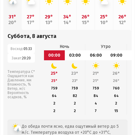
31°
27°
29°
34°
26°
25°
26°
20°
17°
13°
14°
15°
10°
12°
Суббота, 8 августа
Ночь
Утро
Восход:
05:33
00:00
03:00
06:00
09:00
1
Закат:
20:20
Температура С°
25°
23°
21°
26°
Ощущается как
Давление, мм
25°
23°
21°
26°
Влажность, %
759
759
759
760
Ветер, м/с
Вероятность
64
82
84
64
осадков, %
2
2
4
2
2
2
7
15
До обеда почти ясно, едва ощутимый ветер до 5
м/с. Температура воздуха от +20°C до +31°C,