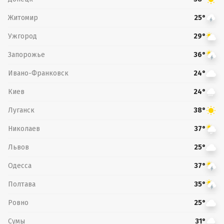
Житомир
25°
Ужгород
29°
Запорожье
36°
Ивано-Франковск
24°
Киев
24°
Луганск
38°
Николаев
37°
Львов
25°
Одесса
37°
Полтава
35°
Ровно
25°
Сумы
31°