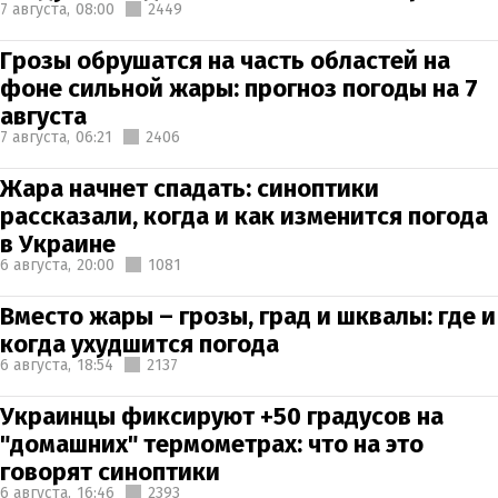
7 августа,
08:00
2449
Грозы обрушатся на часть областей на
фоне сильной жары: прогноз погоды на 7
августа
7 августа,
06:21
2406
Жара начнет спадать: синоптики
рассказали, когда и как изменится погода
в Украине
6 августа,
20:00
1081
Вместо жары – грозы, град и шквалы: где и
когда ухудшится погода
6 августа,
18:54
2137
Украинцы фиксируют +50 градусов на
"домашних" термометрах: что на это
говорят синоптики
6 августа,
16:46
2393