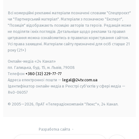
smart tv
samsung smart tv
Всі комерційні рекламні матеріали позначені словами "Спецпроєкт"
чи "Партнерський матеріал". Матеріали з позначкою "Експерт",
"Позиція" відображають позицію авторів та героїв. Редакція може
не поділяти їхніх поглядів. Детальніше щодо реклами та правил
цитування можна ознайомитись в правилах користування сайтом.
Усі права захищені.
Матеріали сайту призначені для осіб старше
21
року (21+)
Онлайн-медіа «24 Канал»
пл. Галицька, буд. 15, м. Львів, 79008
Телефон
+380 (32) 229-77-77
Адреса електронної пошти —
legal@24tv.com.ua
Ідентифікатор онлайн-медіа в Реєстрі суб'єктів у сфері медіа —
R40-06057
© 2005—2026,
ПрАТ «Телерадіокомпанія "Люкс"», 24 Канал.
Разработка сайта
-