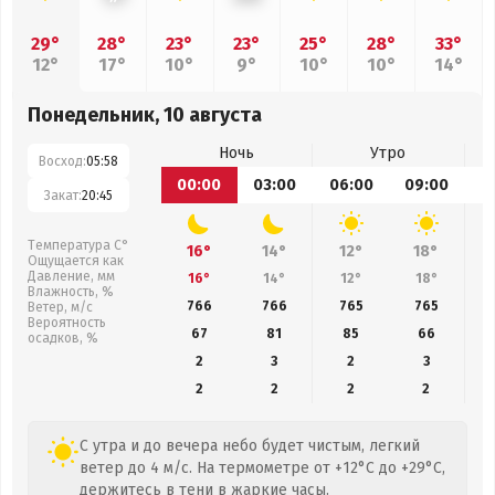
29°
28°
23°
23°
25°
28°
33°
12°
17°
10°
9°
10°
10°
14°
Понедельник, 10 августа
Ночь
Утро
Восход:
05:58
00:00
03:00
06:00
09:00
1
Закат:
20:45
Температура С°
16°
14°
12°
18°
Ощущается как
Давление, мм
16°
14°
12°
18°
Влажность, %
766
766
765
765
Ветер, м/с
Вероятность
67
81
85
66
осадков, %
2
3
2
3
2
2
2
2
С утра и до вечера небо будет чистым, легкий
ветер до 4 м/с. На термометре от +12°C до +29°C,
держитесь в тени в жаркие часы.