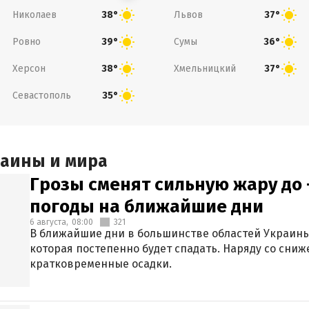
Николаев
Львов
38°
37°
Ровно
Сумы
39°
36°
Херсон
Хмельницкий
38°
37°
Севастополь
35°
раины и мира
Грозы сменят сильную жару до 
погоды на ближайшие дни
6 августа,
08:00
321
В ближайшие дни в большинстве областей Украины
которая постепенно будет спадать. Наряду со сн
кратковременные осадки.