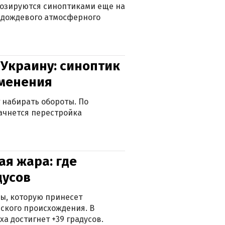
нозируются синоптиками еще на
д дождевого атмосферного
 Украину: синоптик
зменения
 набирать обороты. По
ачнется перестройка
я жара: где
дусов
ры, которую принесет
ского происхождения. В
а достигнет +39 градусов.