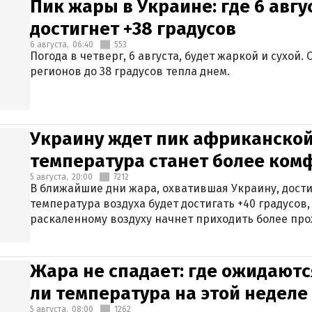
Пик жары в Украине: где 6 авг
достигнет +38 градусов
6 августа,
06:40
553
Погода в четверг, 6 августа, будет жаркой и сухой
регионов до 38 градусов тепла днем.
Украину ждет пик африканской
температура станет более ком
5 августа,
20:00
7212
В ближайшие дни жара, охватившая Украину, дости
температура воздуха будет достигать +40 градусов,
раскаленному воздуху начнет приходить более про
Жара не спадает: где ожидаютс
ли температура на этой неделе
5 августа,
08:00
1262