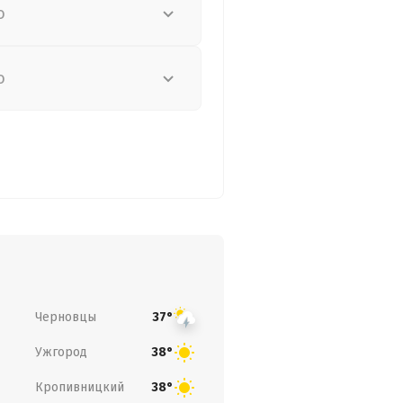
о
о
Черновцы
37°
Ужгород
38°
Кропивницкий
38°