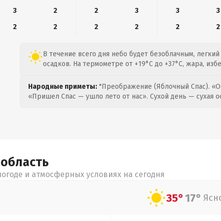
3
2
2
3
3
3
2
2
2
2
2
2
В течение всего дня небо будет безоблачным, легкий 
осадков. На термометре от +19°C до +37°C, жара, изб
Народные приметы:
"Преображение (Яблочный Спас). «О
«Пришел Спас — ушло лето от нас». Сухой день — сухая о
я
область
огоде и атмосферных условиях на сегодня
35°
17°
Ясн