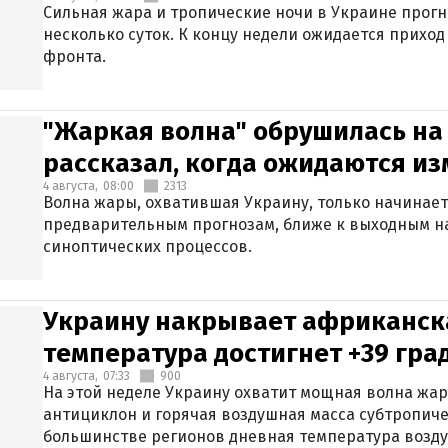
Сильная жара и тропические ночи в Украине прог
несколько суток. К концу недели ожидается прихо
фронта.
"Жаркая волна" обрушилась на
рассказал, когда ожидаются и
4 августа,
08:00
2313
Волна жары, охватившая Украину, только начинает
предварительным прогнозам, ближе к выходным н
синоптических процессов.
Украину накрывает африканска
температура достигнет +39 гра
4 августа,
07:33
900
На этой неделе Украину охватит мощная волна жа
антициклон и горячая воздушная масса субтропиче
большинстве регионов дневная температура воздух