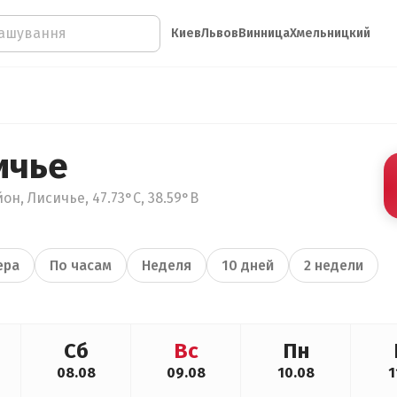
Киев
Львов
Винница
Хмельницкий
ичье
н, Лисичье, 47.73°С, 38.59°В
ера
По часам
Неделя
10 дней
2 недели
Сб
Вс
Пн
08.08
09.08
10.08
1