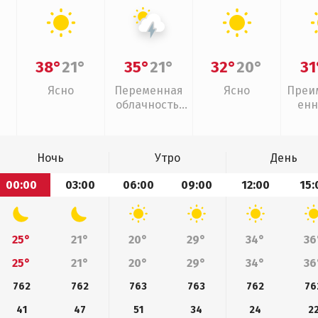
38°
21°
35°
21°
32°
20°
31
Ясно
Переменная
Ясно
Преи
облачность,
енн
грозы
Ночь
Утро
День
00:00
03:00
06:00
09:00
12:00
15:
25°
21°
20°
29°
34°
36
25°
21°
20°
29°
34°
36
762
762
763
763
762
76
41
47
51
34
24
2