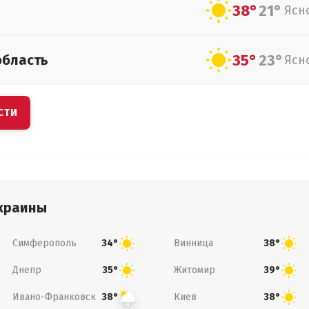
38°
21°
Ясн
35°
23°
область
Ясн
СТИ
краины
Симферополь
Винница
34°
38°
Днепр
Житомир
35°
39°
Ивано-Франковск
Киев
38°
38°