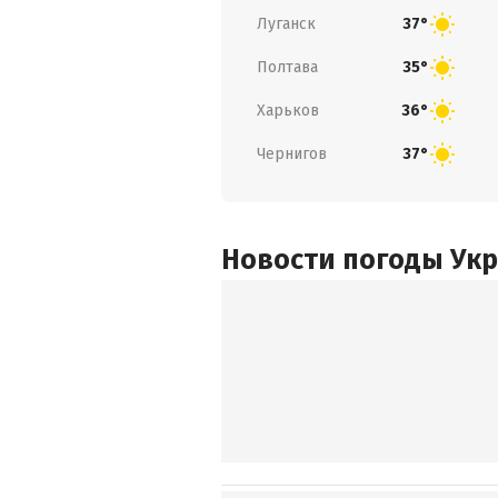
Луганск
37°
Полтава
35°
Харьков
36°
Чернигов
37°
Новости погоды Ук