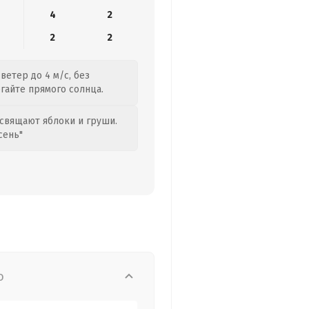
4
2
2
2
ветер до 4 м/с, без
егайте прямого солнца.
свящают яблоки и груши.
сень"
о