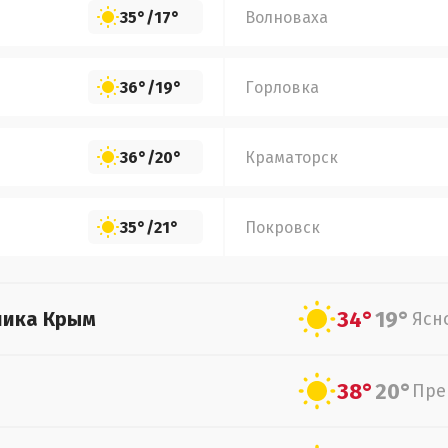
35°
/
17°
Волноваха
36°
/
19°
Горловка
36°
/
20°
Краматорск
35°
/
21°
Покровск
34°
19°
лика Крым
Ясн
38°
20°
Пре