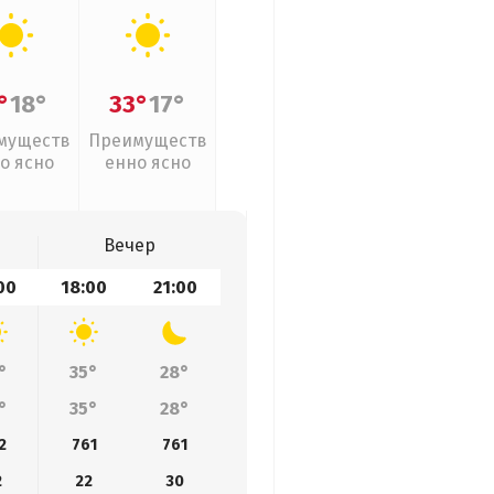
°
18°
33°
17°
муществ
Преимуществ
о ясно
енно ясно
Вечер
00
18:00
21:00
°
35°
28°
°
35°
28°
2
761
761
2
22
30