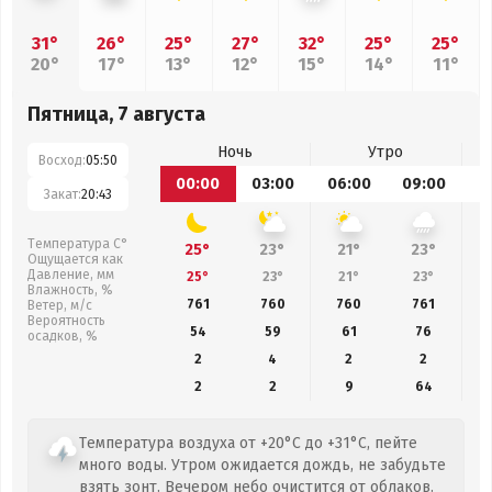
31°
26°
25°
27°
32°
25°
25°
20°
17°
13°
12°
15°
14°
11°
Пятница, 7 августа
Ночь
Утро
Восход:
05:50
00:00
03:00
06:00
09:00
1
Закат:
20:43
Температура С°
25°
23°
21°
23°
Ощущается как
Давление, мм
25°
23°
21°
23°
Влажность, %
761
760
760
761
Ветер, м/с
Вероятность
54
59
61
76
осадков, %
2
4
2
2
2
2
9
64
Температура воздуха от +20°C до +31°C, пейте
много воды. Утром ожидается дождь, не забудьте
взять зонт. Вечером небо очистится от облаков.