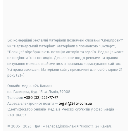
android
apple
smart tv
samsung smart tv
Всі комерційні рекламні матеріали позначені словами "Спецпроєкт"
чи "Партнерський матеріал". Матеріали з позначкою "Експерт",
"Позиція" відображають позицію авторів та героїв. Редакція може
не поділяти їхніх поглядів. Детальніше щодо реклами та правил
цитування можна ознайомитись в правилах користування сайтом.
Усі права захищені.
Матеріали сайту призначені для осіб старше
21
року (21+)
Онлайн-медіа «24 Канал»
пл. Галицька, буд. 15, м. Львів, 79008
Телефон
+380 (32) 229-77-77
Адреса електронної пошти —
legal@24tv.com.ua
Ідентифікатор онлайн-медіа в Реєстрі суб'єктів у сфері медіа —
R40-06057
© 2005—2026,
ПрАТ «Телерадіокомпанія "Люкс"», 24 Канал.