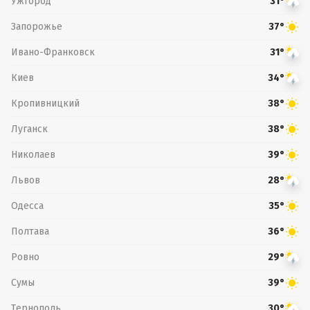
Ужгород
31°
Запорожье
37°
Ивано-Франковск
31°
Киев
34°
Кропивницкий
38°
Луганск
38°
Николаев
39°
Львов
28°
Одесса
35°
Полтава
36°
Ровно
29°
Сумы
39°
Тернополь
30°