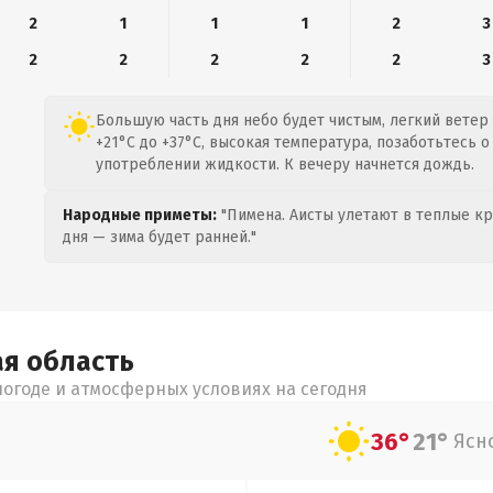
2
1
1
1
2
3
2
2
2
2
2
3
Большую часть дня небо будет чистым, легкий ветер 
+21°C до +37°C, высокая температура, позаботьтесь 
употреблении жидкости. К вечеру начнется дождь.
Народные приметы:
"Пимена. Аисты улетают в теплые кра
дня — зима будет ранней."
ая
область
огоде и атмосферных условиях на сегодня
36°
21°
Ясн