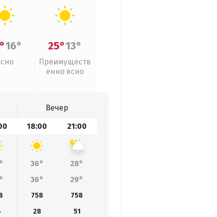
°
16°
25°
13°
Ясно
Преимуществ
енно ясно
Вечер
00
18:00
21:00
°
36°
28°
°
36°
29°
8
758
758
6
28
51