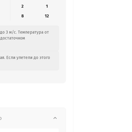
2
1
8
12
до 3 м/с. Температура от
о достаточном
я. Если улетели до этого
о