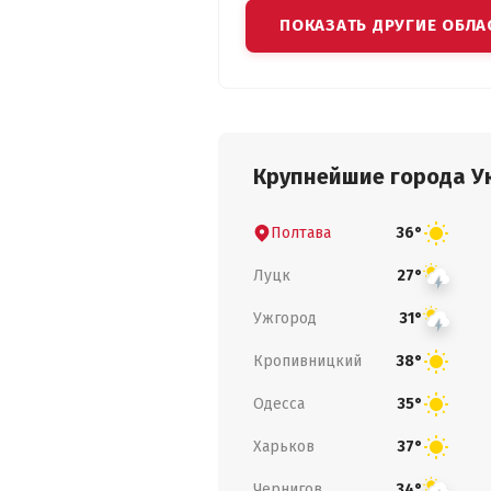
ПОКАЗАТЬ ДРУГИЕ ОБЛА
Крупнейшие города У
Полтава
36°
Луцк
27°
Ужгород
31°
Кропивницкий
38°
Одесса
35°
Харьков
37°
Чернигов
34°