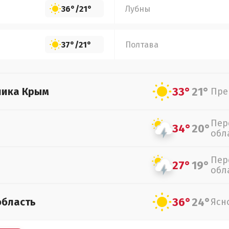
36°
/
21°
Лубны
37°
/
21°
Полтава
33°
21°
лика Крым
Пре
Пер
34°
20°
обл
Пер
27°
19°
обл
36°
24°
область
Ясн