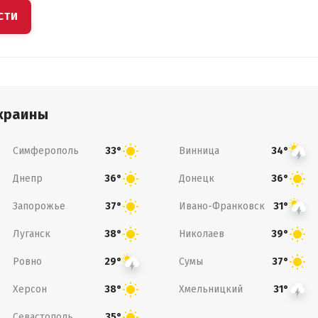
СТИ
краины
Симферополь
Винница
33°
34°
Днепр
Донецк
36°
36°
Запорожье
Ивано-Франковск
37°
31°
Луганск
Николаев
38°
39°
Ровно
Сумы
29°
37°
Херсон
Хмельницкий
38°
31°
Севастополь
35°