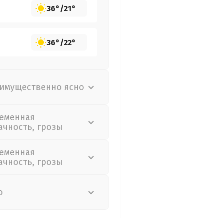
36°
/
21°
36°
/
22°
имущественно ясно
еменная
ачность, грозы
еменная
ачность, грозы
о