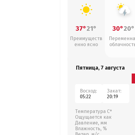
37°
21°
30°
20°
Преимуществ
Переменн
енно ясно
облачность
грозы
Пятница, 7 августа
Восход:
Закат:
05:22
20:19
Температура С°
Ощущается как
Давление, мм
Влажность, %
Ветер, м/с