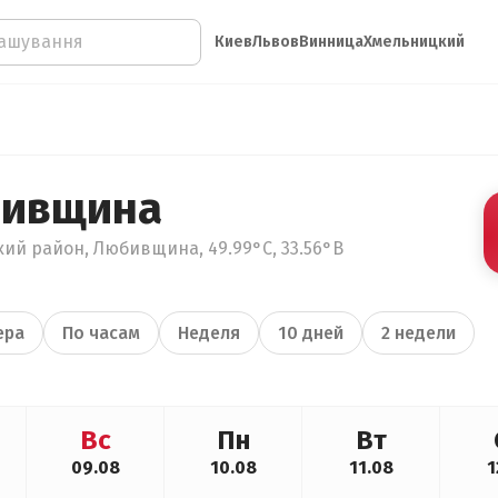
Киев
Львов
Винница
Хмельницкий
бивщина
кий район, Любивщина, 49.99°С, 33.56°В
ера
По часам
Неделя
10 дней
2 недели
Вс
Пн
Вт
09.08
10.08
11.08
1