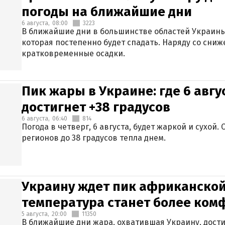
погоды на ближайшие дни
6 августа,
08:00
3223
В ближайшие дни в большинстве областей Украины
которая постепенно будет спадать. Наряду со сн
кратковременные осадки.
Пик жары в Украине: где 6 авг
достигнет +38 градусов
6 августа,
06:40
814
Погода в четверг, 6 августа, будет жаркой и сухой
регионов до 38 градусов тепла днем.
Украину ждет пик африканской
температура станет более ком
5 августа,
20:00
11350
В ближайшие дни жара, охватившая Украину, дости