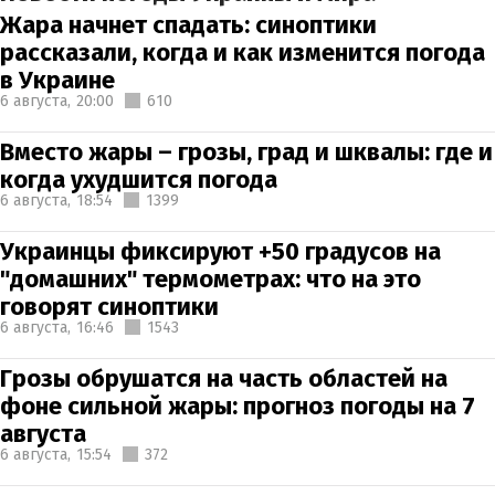
Жара начнет спадать: синоптики
рассказали, когда и как изменится погода
в Украине
6 августа,
20:00
610
Вместо жары – грозы, град и шквалы: где и
когда ухудшится погода
6 августа,
18:54
1399
Украинцы фиксируют +50 градусов на
"домашних" термометрах: что на это
говорят синоптики
6 августа,
16:46
1543
Грозы обрушатся на часть областей на
фоне сильной жары: прогноз погоды на 7
августа
6 августа,
15:54
372