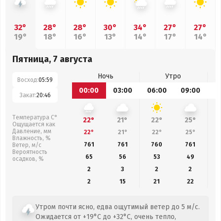
32°
28°
28°
30°
34°
27°
27°
19°
18°
16°
13°
14°
17°
14°
Пятница, 7 августа
Ночь
Утро
Восход:
05:59
00:00
03:00
06:00
09:00
1
Закат:
20:46
Температура С°
22°
21°
22°
25°
Ощущается как
Давление, мм
22°
21°
22°
25°
Влажность, %
761
761
760
761
Ветер, м/с
Вероятность
65
56
53
49
осадков, %
2
3
2
2
2
15
21
22
Утром почти ясно, едва ощутимый ветер до 5 м/с.
Ожидается от +19°C до +32°C, очень тепло,