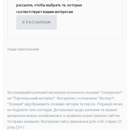
рассылок, чтобы выбрать те, которые
соответствуют вашим интересам.
К РАССЫЛКАМ
Наши приложения:
android
apple
smart tv
samsung smart tv
Всі комерційні рекламні матеріали позначені словами "Спецпроєкт"
чи "Партнерський матеріал". Матеріали з позначкою "Експерт",
"Позиція" відображають позицію авторів та героїв. Редакція може
не поділяти їхніх поглядів. Детальніше щодо реклами та правил
цитування можна ознайомитись в правилах користування сайтом.
Усі права захищені.
Матеріали сайту призначені для осіб старше
21
року (21+)