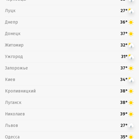
Луцк
27°
Днепр
36°
Донецк
37°
Житомир
32°
Ужгород
31°
Запорожье
37°
Киев
34°
Кропивницкий
38°
Луганск
38°
Николаев
39°
Львов
27°
Одесса
35°