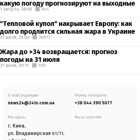
какую погоду прогнозируют на выходные
1 августа,
08:00
844
"Тепловой купол" накрывает Европу: как
долго продлится сильная жара в Украине
31 июля,
20:00
10911
Жара до +34 возвращается: прогноз
погоды на 31 июля
31 июля,
09:15
939
E-mail редакции
Номер телефона:
news24@24tv.com.ua
+38 044 390 5077
Мы здесь:
Мы в соцсетях:
г. Киев
,
ул. Владимирская
61/11,