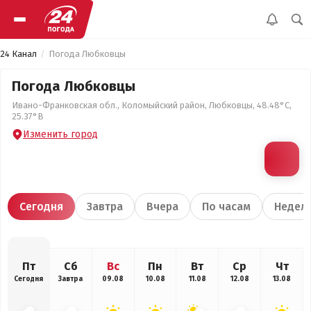
24 Канал
Погода Любковцы
Погода Любковцы
Ивано-Франковская обл., Коломыйский район, Любковцы, 48.48°С,
25.37°В
Изменить город
Сегодня
Завтра
Вчера
По часам
Недел
Пт
Сб
Вс
Пн
Вт
Ср
Чт
Сегодня
Завтра
09.08
10.08
11.08
12.08
13.08