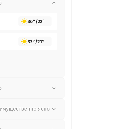
о
36°
/
22°
37°
/
21°
о
имущественно ясно