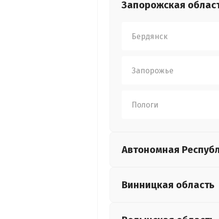
Запорожская
облас
Бердянск
Запорожье
Пологи
Автономная Респуб
Винницкая
область