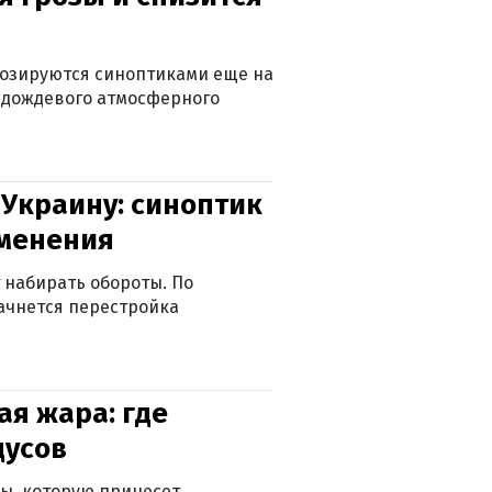
нозируются синоптиками еще на
д дождевого атмосферного
 Украину: синоптик
зменения
 набирать обороты. По
ачнется перестройка
я жара: где
дусов
ры, которую принесет