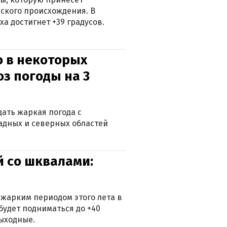
ского происхождения. В
а достигнет +39 градусов.
о в некоторых
оз погоды на 3
дать жаркая погода с
падных и северных областей
й со шквалами:
 жарким периодом этого лета в
будет подниматься до +40
выходные.