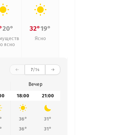
°
20°
32°
19°
муществ
Ясно
о ясно
7
/14
Вечер
00
18:00
21:00
°
36°
31°
°
36°
31°