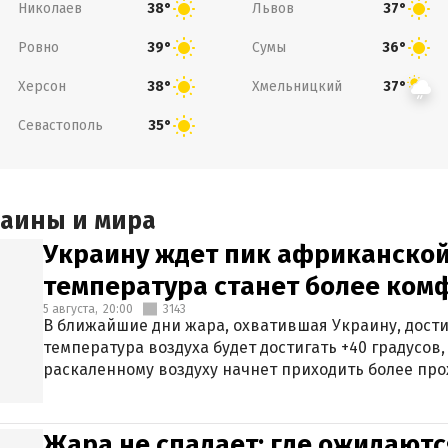
Николаев
Львов
38°
37°
Ровно
Сумы
39°
36°
Херсон
Хмельницкий
38°
37°
Севастополь
35°
раины и мира
Украину ждет пик африканской
температура станет более ком
5 августа,
20:00
3143
В ближайшие дни жара, охватившая Украину, дости
температура воздуха будет достигать +40 градусов,
раскаленному воздуху начнет приходить более про
Жара не спадает: где ожидаютс