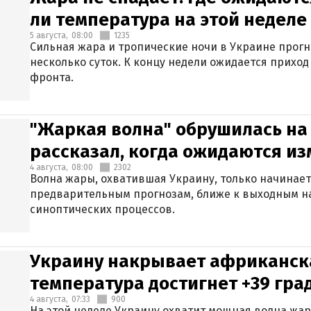
ли температура на этой неделе
5 августа,
08:00
1235
Сильная жара и тропические ночи в Украине прог
несколько суток. К концу недели ожидается прихо
фронта.
"Жаркая волна" обрушилась на
рассказал, когда ожидаются и
4 августа,
08:00
2302
Волна жары, охватившая Украину, только начинает
предварительным прогнозам, ближе к выходным н
синоптических процессов.
Украину накрывает африканска
температура достигнет +39 гра
4 августа,
07:33
900
На этой неделе Украину охватит мощная волна жа