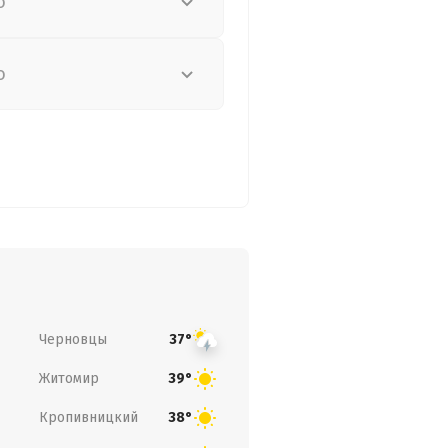
о
о
Черновцы
37°
Житомир
39°
Кропивницкий
38°