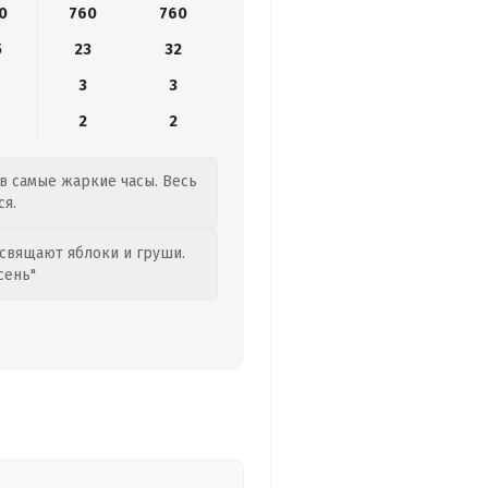
0
760
760
5
23
32
3
3
2
2
 в самые жаркие часы. Весь
ся.
свящают яблоки и груши.
сень"