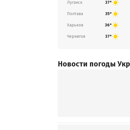
Луганск
37°
Полтава
35°
Харьков
36°
Чернигов
37°
Новости погоды Ук