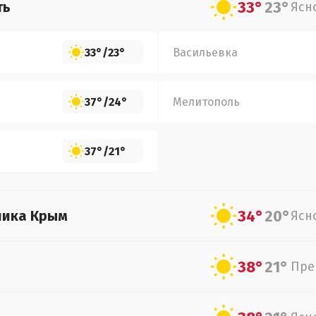
33°
23°
ть
Ясн
33°
/
23°
Васильевка
37°
/
24°
Мелитополь
37°
/
21°
34°
20°
лика Крым
Ясн
38°
21°
Пре