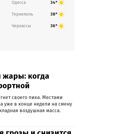
Одесса
34°
Тернополь
38°
Черкассы
36°
 жары: когда
фортной
гнет своего пика. Местами
 а уже в конце недели на смену
хладная воздушная масса.
я грозы и снизится