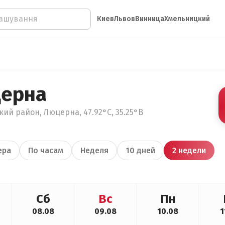
Киев
Львов
Винница
Хмельницкий
церна
ий район, Люцерна, 47.92°С, 35.25°В
ера
По часам
Неделя
10 дней
2 недели
Сб
Вс
Пн
08.08
09.08
10.08
1