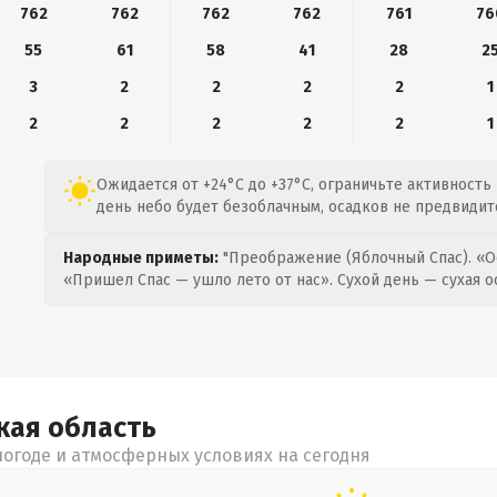
762
762
762
762
761
76
55
61
58
41
28
2
3
2
2
2
2
1
2
2
2
2
2
1
Ожидается от +24°C до +37°C, ограничьте активность
день небо будет безоблачным, осадков не предвидит
Народные приметы:
"Преображение (Яблочный Спас). «О
«Пришел Спас — ушло лето от нас». Сухой день — сухая о
кая
область
огоде и атмосферных условиях на сегодня