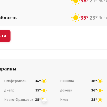
38°
21°
Ясн
35°
23°
область
Ясн
СТИ
краины
Симферополь
Винница
34°
38°
Днепр
Донецк
35°
36°
Ивано-Франковск
Киев
38°
38°