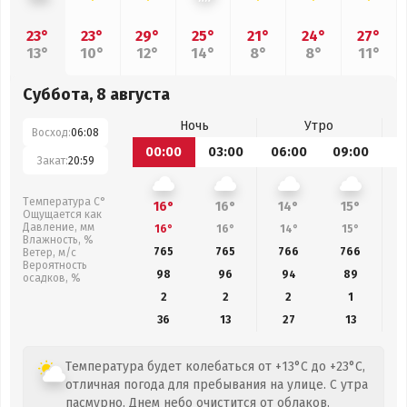
23°
23°
29°
25°
21°
24°
27°
13°
10°
12°
14°
8°
8°
11°
Суббота, 8 августа
Ночь
Утро
Восход:
06:08
00:00
03:00
06:00
09:00
1
Закат:
20:59
Температура С°
16°
16°
14°
15°
Ощущается как
Давление, мм
16°
16°
14°
15°
Влажность, %
765
765
766
766
Ветер, м/с
Вероятность
98
96
94
89
осадков, %
2
2
2
1
36
13
27
13
Температура будет колебаться от +13°C до +23°C,
отличная погода для пребывания на улице. С утра
пасмурно. Днем небо очистится от облаков.