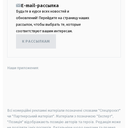
E-mail-рассылка
Будьте в курсе всех новостей и
обновлений! Перейдите на страницу наших
рассылок, чтобы выбрать те, которые
соответствуют вашим интересам.
К РАССЫЛКАМ
Наши приложения:
android
apple
smart tv
samsung smart tv
Всі комерційні рекламні матеріали позначені словами "Спецпроєкт"
чи "Партнерський матеріал". Матеріали з позначкою "Експерт",
"Позиція" відображають позицію авторів та героїв. Редакція може
не поділяти їхніх поглядів. Детальніше щодо реклами та правил