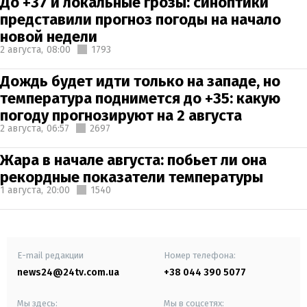
До +37 и локальные грозы: синоптики
представили прогноз погоды на начало
новой недели
2 августа,
08:00
1793
Дождь будет идти только на западе, но
температура поднимется до +35: какую
погоду прогнозируют на 2 августа
2 августа,
06:57
2697
Жара в начале августа: побьет ли она
рекордные показатели температуры
1 августа,
20:00
1540
E-mail редакции
Номер телефона:
news24@24tv.com.ua
+38 044 390 5077
Мы здесь:
Мы в соцсетях: