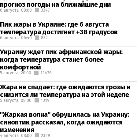
прогноз погоды на ближайшие дни
6 августа,
08:00
3347
Пик жары в Украине: где 6 августа
температура достигнет +38 градусов
6 августа,
06:40
832
Украину ждет пик африканской жары:
когда температура станет более
комфортной
5 августа,
20:00
11478
Жара не спадает: где ожидаются грозы и
снизится ли температура на этой неделе
5 августа,
08:00
1319
"Жаркая волна" обрушилась на Украину:
синоптик рассказал, когда ожидаются
изменения
4 августа,
08:00
2349