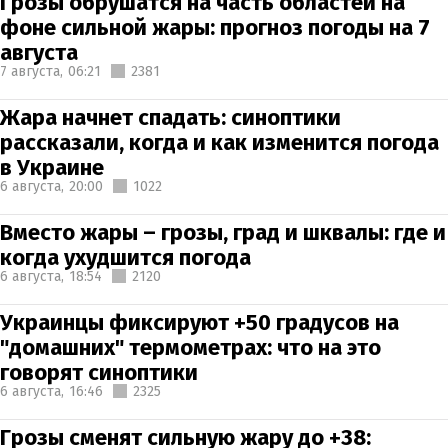
Грозы обрушатся на часть областей на
фоне сильной жары: прогноз погоды на 7
августа
7 августа,
06:21
2381
Жара начнет спадать: синоптики
рассказали, когда и как изменится погода
в Украине
6 августа,
20:00
1022
Вместо жары – грозы, град и шквалы: где и
когда ухудшится погода
6 августа,
18:54
2120
Украинцы фиксируют +50 градусов на
"домашних" термометрах: что на это
говорят синоптики
6 августа,
16:46
2325
Грозы сменят сильную жару до +38: