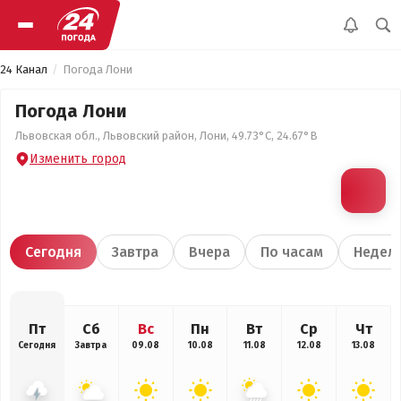
24 Канал
Погода Лони
Погода Лони
Львовская обл., Львовский район, Лони, 49.73°С, 24.67°В
Изменить город
Сегодня
Завтра
Вчера
По часам
Недел
Пт
Сб
Вс
Пн
Вт
Ср
Чт
Сегодня
Завтра
09.08
10.08
11.08
12.08
13.08