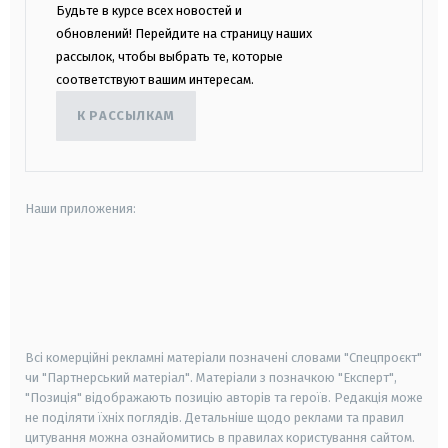
Будьте в курсе всех новостей и
обновлений! Перейдите на страницу наших
рассылок, чтобы выбрать те, которые
соответствуют вашим интересам.
К РАССЫЛКАМ
Наши приложения:
android
apple
smart tv
samsung smart tv
Всі комерційні рекламні матеріали позначені словами "Спецпроєкт"
чи "Партнерський матеріал". Матеріали з позначкою "Експерт",
"Позиція" відображають позицію авторів та героїв. Редакція може
не поділяти їхніх поглядів. Детальніше щодо реклами та правил
цитування можна ознайомитись в правилах користування сайтом.