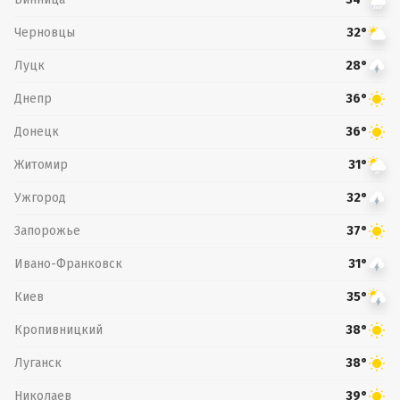
Черновцы
32°
Луцк
28°
Днепр
36°
Донецк
36°
Житомир
31°
Ужгород
32°
Запорожье
37°
Ивано-Франковск
31°
Киев
35°
Кропивницкий
38°
Луганск
38°
Николаев
39°