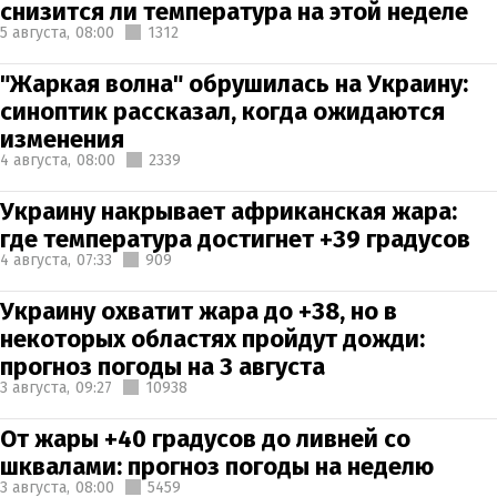
снизится ли температура на этой неделе
5 августа,
08:00
1312
"Жаркая волна" обрушилась на Украину:
синоптик рассказал, когда ожидаются
изменения
4 августа,
08:00
2339
Украину накрывает африканская жара:
где температура достигнет +39 градусов
4 августа,
07:33
909
Украину охватит жара до +38, но в
некоторых областях пройдут дожди:
прогноз погоды на 3 августа
3 августа,
09:27
10938
От жары +40 градусов до ливней со
шквалами: прогноз погоды на неделю
3 августа,
08:00
5459