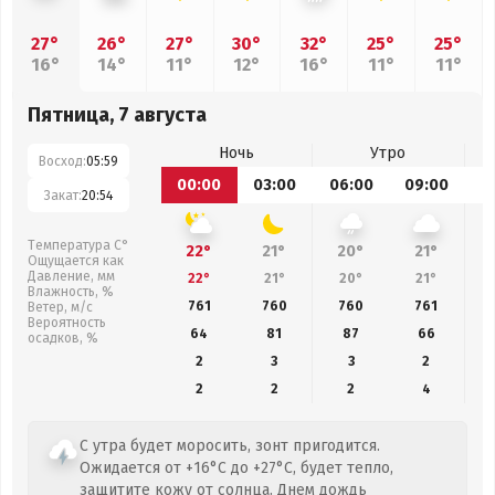
27°
26°
27°
30°
32°
25°
25°
16°
14°
11°
12°
16°
11°
11°
Пятница, 7 августа
Ночь
Утро
Восход:
05:59
00:00
03:00
06:00
09:00
1
Закат:
20:54
Температура С°
22°
21°
20°
21°
Ощущается как
Давление, мм
22°
21°
20°
21°
Влажность, %
761
760
760
761
Ветер, м/с
Вероятность
64
81
87
66
осадков, %
2
3
3
2
2
2
2
4
С утра будет моросить, зонт пригодится.
Ожидается от +16°C до +27°C, будет тепло,
защитите кожу от солнца. Днем дождь