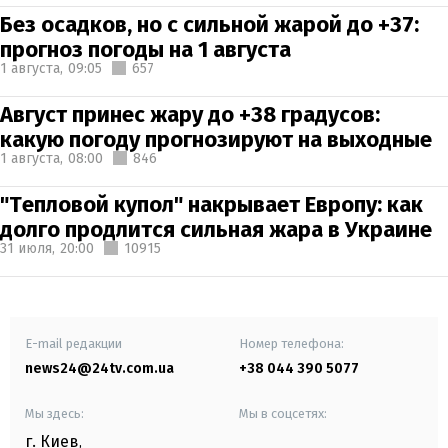
Без осадков, но с сильной жарой до +37:
прогноз погоды на 1 августа
1 августа,
09:05
657
Август принес жару до +38 градусов:
какую погоду прогнозируют на выходные
1 августа,
08:00
846
"Тепловой купол" накрывает Европу: как
долго продлится сильная жара в Украине
31 июля,
20:00
10915
E-mail редакции
Номер телефона:
news24@24tv.com.ua
+38 044 390 5077
Мы здесь:
Мы в соцсетях:
г. Киев
,