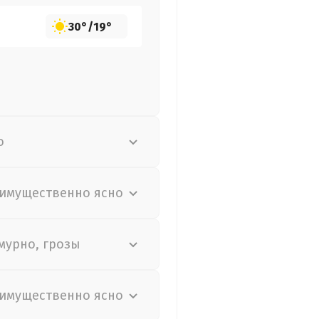
30°
/
19°
о
имущественно ясно
мурно, грозы
имущественно ясно