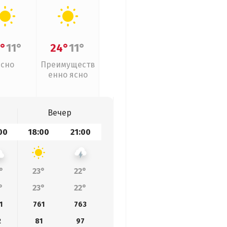
°
11°
24°
11°
Ясно
Преимуществ
енно ясно
Вечер
00
18:00
21:00
°
23°
22°
°
23°
22°
1
761
763
2
81
97