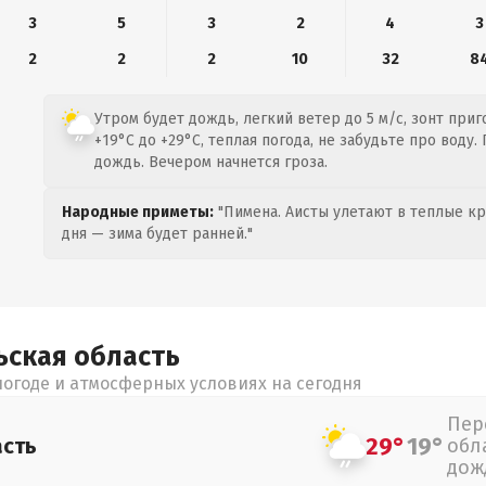
3
5
3
2
4
3
2
2
2
10
32
8
Утром будет дождь, легкий ветер до 5 м/с, зонт приг
+19°C до +29°C, теплая погода, не забудьте про воду
дождь. Вечером начнется гроза.
Народные приметы:
"Пимена. Аисты улетают в теплые кра
дня — зима будет ранней."
ьская
область
огоде и атмосферных условиях на сегодня
Пер
29°
19°
асть
обл
дож