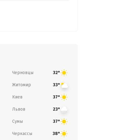
Черновцы
32°
Житомир
33°
Киев
37°
Львов
23°
Сумы
37°
Черкассы
38°