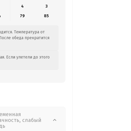
4
3
4
79
85
одится. Температура от
. После обеда прекратится
я. Если улетели до этого
еменная
ачность, слабый
дь