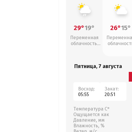
29°
19°
26°
15°
Переменная
Переменн
облачность,
облачност
слабый дождь
Пятница, 7 августа
Восход:
Закат:
05:55
20:51
Температура С°
Ощущается как
Давление, мм
Влажность, %
Ветер, м/с