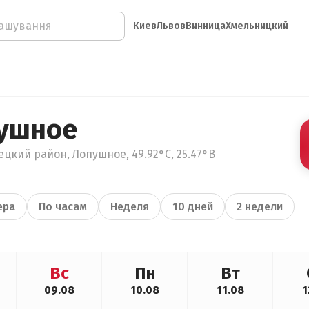
Киев
Львов
Винница
Хмельницкий
пушное
цкий район, Лопушное, 49.92°С, 25.47°В
ера
По часам
Неделя
10 дней
2 недели
Вс
Пн
Вт
09.08
10.08
11.08
1