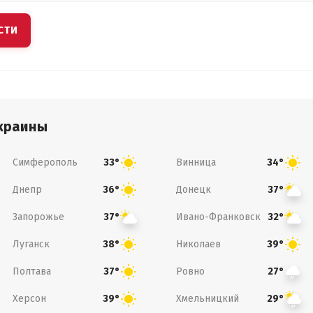
СТИ
краины
Симферополь
Винница
33°
34°
Днепр
Донецк
36°
37°
Запорожье
Ивано-Франковск
37°
32°
Луганск
Николаев
38°
39°
Полтава
Ровно
37°
27°
Херсон
Хмельницкий
39°
29°