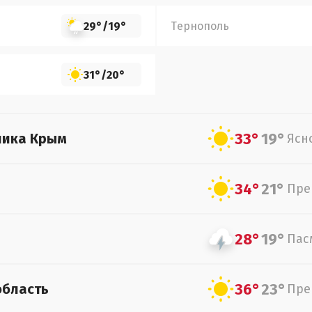
29°
/
19°
Тернополь
31°
/
20°
33°
19°
лика Крым
Ясн
34°
21°
Пре
28°
19°
Пас
36°
23°
область
Пре