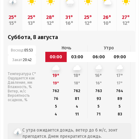
25°
25°
28°
31°
25°
26°
27°
15°
13°
12°
16°
12°
10°
12°
Суббота, 8 августа
Ночь
Утро
Восход:
05:53
00:00
03:00
06:00
09:00
1
Закат:
20:42
Температура С°
19°
18°
16°
17°
Ощущается как
Давление, мм
19°
18°
16°
17°
Влажность, %
762
762
763
764
Ветер, м/с
Вероятность
76
81
93
89
осадков, %
5
4
5
5
4
11
71
83
С утра ожидается дождь, ветер до 6 м/с, зонт
пригодится. Днем прекратится дождь.