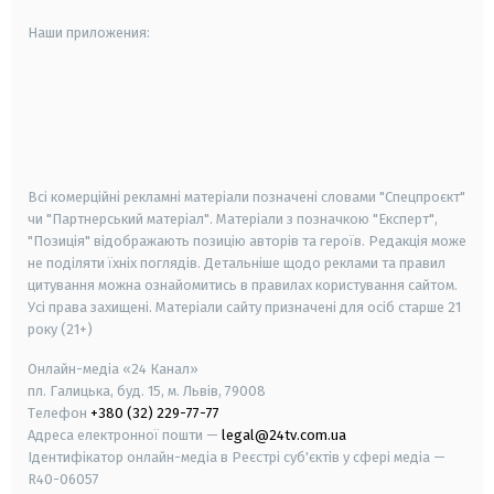
Наши приложения:
android
apple
smart tv
samsung smart tv
Всі комерційні рекламні матеріали позначені словами "Спецпроєкт"
чи "Партнерський матеріал". Матеріали з позначкою "Експерт",
"Позиція" відображають позицію авторів та героїв. Редакція може
не поділяти їхніх поглядів. Детальніше щодо реклами та правил
цитування можна ознайомитись в правилах користування сайтом.
Усі права захищені.
Матеріали сайту призначені для осіб старше
21
року (21+)
Онлайн-медіа «24 Канал»
пл. Галицька, буд. 15, м. Львів, 79008
Телефон
+380 (32) 229-77-77
Адреса електронної пошти —
legal@24tv.com.ua
Ідентифікатор онлайн-медіа в Реєстрі суб'єктів у сфері медіа —
R40-06057