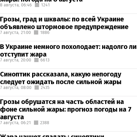
8 августа,
06:46
1241
Грозы, град и шквалы: по всей Украине
объявлено штормовое предупреждение
7 августа,
21:00
1886
В Украине немного похолодает: надолго ли
отступит жара
7 августа,
20:00
6613
Синоптик рассказала, какую непогоду
следует ожидать после сильной жары
7 августа,
08:00
2435
Грозы обрушатся на часть областей на
фоне сильной жары: прогноз погоды на 7
августа
7 августа,
06:21
2388
Жара начнет спадать: синоптики