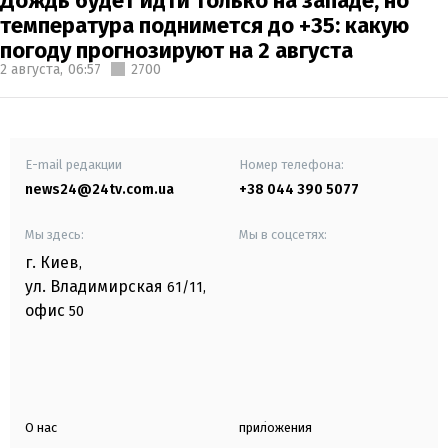
Дождь будет идти только на западе, но
температура поднимется до +35: какую
погоду прогнозируют на 2 августа
2 августа,
06:57
2700
E-mail редакции
Номер телефона:
news24@24tv.com.ua
+38 044 390 5077
Мы здесь:
Мы в соцсетях:
г. Киев
,
ул. Владимирская
61/11,
офис
50
О нас
приложения