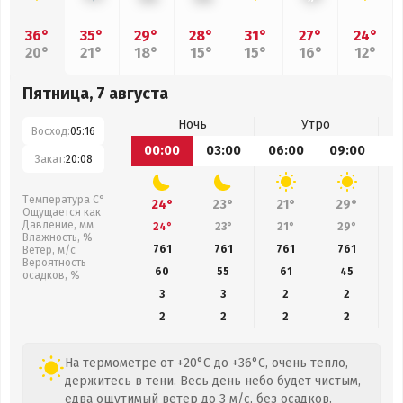
36°
35°
29°
28°
31°
27°
24°
20°
21°
18°
15°
15°
16°
12°
Пятница, 7 августа
Ночь
Утро
Восход:
05:16
00:00
03:00
06:00
09:00
1
Закат:
20:08
Температура С°
24°
23°
21°
29°
Ощущается как
Давление, мм
24°
23°
21°
29°
Влажность, %
761
761
761
761
Ветер, м/с
Вероятность
60
55
61
45
осадков, %
3
3
2
2
2
2
2
2
На термометре от +20°C до +36°C, очень тепло,
держитесь в тени. Весь день небо будет чистым,
едва ощутимый ветер до 3 м/с, без осадков.