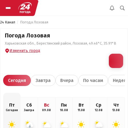
24 Канал
Погода Лозовая
Погода Лозовая
Харьковская обл., Берестинский район, Лозовая, 49.46°С, 35.91°В
Изменить город
Сегодня
Завтра
Вчера
По часам
Недел
Пт
Сб
Вс
Пн
Вт
Ср
Чт
Сегодня
Завтра
09.08
10.08
11.08
12.08
13.08