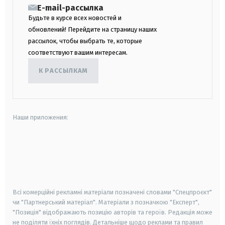
E-mail-рассылка
Будьте в курсе всех новостей и
обновлений! Перейдите на страницу наших
рассылок, чтобы выбрать те, которые
соответствуют вашим интересам.
К РАССЫЛКАМ
Наши приложения:
android
apple
smart tv
samsung smart tv
Всі комерційні рекламні матеріали позначені словами "Спецпроєкт"
чи "Партнерський матеріал". Матеріали з позначкою "Експерт",
"Позиція" відображають позицію авторів та героїв. Редакція може
не поділяти їхніх поглядів. Детальніше щодо реклами та правил