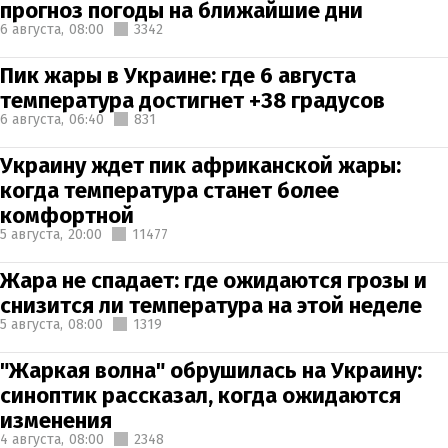
прогноз погоды на ближайшие дни
6 августа,
08:00
3342
Пик жары в Украине: где 6 августа
температура достигнет +38 градусов
6 августа,
06:40
831
Украину ждет пик африканской жары:
когда температура станет более
комфортной
5 августа,
20:00
11477
Жара не спадает: где ожидаются грозы и
снизится ли температура на этой неделе
5 августа,
08:00
1319
"Жаркая волна" обрушилась на Украину:
синоптик рассказал, когда ожидаются
изменения
4 августа,
08:00
2348