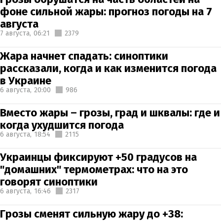
фоне сильной жары: прогноз погоды на 7
августа
7 августа,
06:21
2379
Жара начнет спадать: синоптики
рассказали, когда и как изменится погода
в Украине
6 августа,
20:00
986
Вместо жары – грозы, град и шквалы: где и
когда ухудшится погода
6 августа,
18:54
2115
Украинцы фиксируют +50 градусов на
"домашних" термометрах: что на это
говорят синоптики
6 августа,
16:46
2317
Грозы сменят сильную жару до +38: