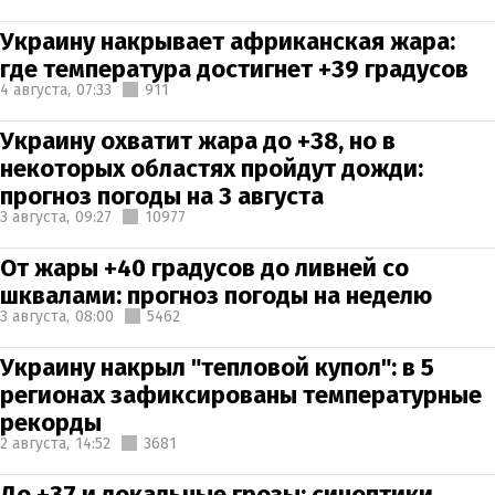
Украину накрывает африканская жара:
где температура достигнет +39 градусов
4 августа,
07:33
911
Украину охватит жара до +38, но в
некоторых областях пройдут дожди:
прогноз погоды на 3 августа
3 августа,
09:27
10977
От жары +40 градусов до ливней со
шквалами: прогноз погоды на неделю
3 августа,
08:00
5462
Украину накрыл "тепловой купол": в 5
регионах зафиксированы температурные
рекорды
2 августа,
14:52
3681
До +37 и локальные грозы: синоптики