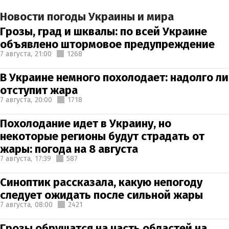
Новости погоды Украины и мира
Грозы, град и шквалы: по всей Украине
объявлено штормовое предупреждение
7 августа,
21:00
1268
В Украине немного похолодает: надолго ли
отступит жара
7 августа,
20:00
1718
Похолодание идет в Украину, но
некоторые регионы будут страдать от
жары: погода на 8 августа
7 августа,
17:39
587
Синоптик рассказала, какую непогоду
следует ожидать после сильной жары
7 августа,
08:00
2421
Грозы обрушатся на часть областей на