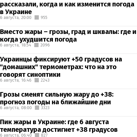
рассказали, когда и как изменится погода
в Украине
6 августа,
20:00
955
Вместо жары – грозы, град и шквалы: где и
когда ухудшится погода
6 августа,
18:54
2096
Украинцы фиксируют +50 градусов на
"домашних" термометрах: что на это
говорят синоптики
6 августа,
16:46
2243
Грозы сменят сильную жару до +38:
прогноз погоды на ближайшие дни
6 августа,
08:00
3323
Пик жары в Украине: где 6 августа
температура достигнет +38 градусов
6 августа,
06:40
827