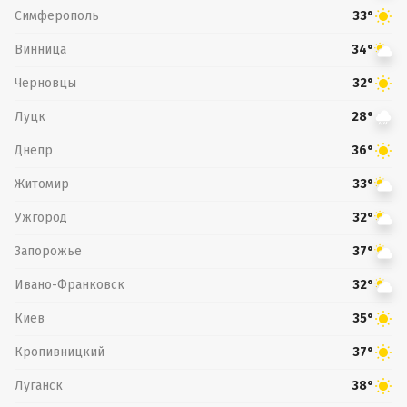
Симферополь
33°
Винница
34°
Черновцы
32°
Луцк
28°
Днепр
36°
Житомир
33°
Ужгород
32°
Запорожье
37°
Ивано-Франковск
32°
Киев
35°
Кропивницкий
37°
Луганск
38°