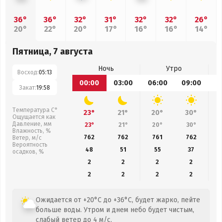
36°
36°
32°
31°
32°
32°
26°
20°
22°
20°
17°
16°
16°
14°
Пятница, 7 августа
Ночь
Утро
Восход:
05:13
00:00
03:00
06:00
09:00
1
Закат:
19:58
Температура С°
23°
21°
20°
30°
Ощущается как
Давление, мм
23°
21°
20°
30°
Влажность, %
762
762
761
762
Ветер, м/с
Вероятность
48
51
55
37
осадков, %
2
2
2
2
2
2
2
2
Ожидается от +20°C до +36°C, будет жарко, пейте
больше воды. Утром и днем небо будет чистым,
слабый ветер до 4 м/с.