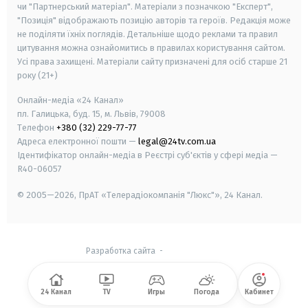
чи "Партнерський матеріал". Матеріали з позначкою "Експерт",
"Позиція" відображають позицію авторів та героїв. Редакція може
не поділяти їхніх поглядів. Детальніше щодо реклами та правил
цитування можна ознайомитись в правилах користування сайтом.
Усі права захищені.
Матеріали сайту призначені для осіб старше
21
року (21+)
Онлайн-медіа «24 Канал»
пл. Галицька, буд. 15, м. Львів, 79008
Телефон
+380 (32) 229-77-77
Адреса електронної пошти —
legal@24tv.com.ua
Ідентифікатор онлайн-медіа в Реєстрі суб'єктів у сфері медіа —
R40-06057
© 2005—2026,
ПрАТ «Телерадіокомпанія "Люкс"», 24 Канал.
Разработка сайта
-
24 Канал
TV
Игры
Погода
Кабинет