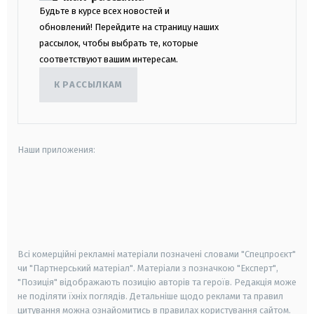
Будьте в курсе всех новостей и
обновлений! Перейдите на страницу наших
рассылок, чтобы выбрать те, которые
соответствуют вашим интересам.
К РАССЫЛКАМ
Наши приложения:
android
apple
smart tv
samsung smart tv
Всі комерційні рекламні матеріали позначені словами "Спецпроєкт"
чи "Партнерський матеріал". Матеріали з позначкою "Експерт",
"Позиція" відображають позицію авторів та героїв. Редакція може
не поділяти їхніх поглядів. Детальніше щодо реклами та правил
цитування можна ознайомитись в правилах користування сайтом.