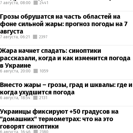
7 августа,
08:00
2441
Грозы обрушатся на часть областей на
фоне сильной жары: прогноз погоды на 7
августа
7 августа,
06:21
2397
Жара начнет спадать: синоптики
рассказали, когда и как изменится погода
в Украине
6 августа,
20:00
1059
Вместо жары – грозы, град и шквалы: где и
когда ухудшится погода
6 августа,
18:54
2131
Украинцы фиксируют +50 градусов на
"домашних" термометрах: что на это
говорят синоптики
6 августа,
16:46
2380