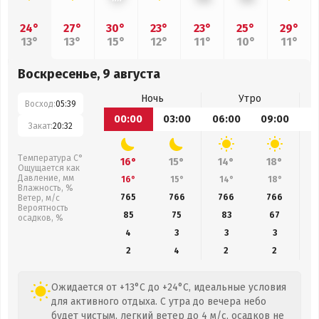
24°
27°
30°
23°
23°
25°
29°
13°
13°
15°
12°
11°
10°
11°
Воскресенье, 9 августа
Ночь
Утро
Восход:
05:39
00:00
03:00
06:00
09:00
1
Закат:
20:32
Температура С°
16°
15°
14°
18°
Ощущается как
Давление, мм
16°
15°
14°
18°
Влажность, %
765
766
766
766
Ветер, м/с
Вероятность
85
75
83
67
осадков, %
4
3
3
3
2
4
2
2
Ожидается от +13°C до +24°C, идеальные условия
для активного отдыха. С утра до вечера небо
будет чистым, легкий ветер до 4 м/с, осадков не