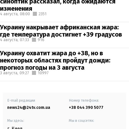
синоптик рассказал, когда ожидаются
изменения
4 августа,
08:00
2351
Украину накрывает африканская жара:
где температура достигнет +39 градусов
4 августа,
07:33
916
Украину охватит жара до +38, но в
некоторых областях пройдут дожди:
прогноз погоды на 3 августа
3 августа,
09:27
10997
E-mail редакции
Номер телефона:
news24@24tv.com.ua
+38 044 390 5077
Мы здесь:
Мы в соцсетях:
г. Киев
,