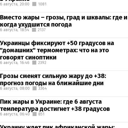
6 августа,
20:00
1081
Вместо жары – грозы, град и шквалы: где и
когда ухудшится погода
6 августа,
18:54
2137
Украинцы фиксируют +50 градусов на
"домашних" термометрах: что на это
говорят синоптики
6 августа,
16:46
2392
Грозы сменят сильную жару до +38:
прогноз погоды на ближайшие дни
6 августа,
08:00
3364
Пик жары в Украине: где 6 августа
температура достигнет +38 градусов
6 августа,
06:40
851
Украину ждет пик африканской жары: