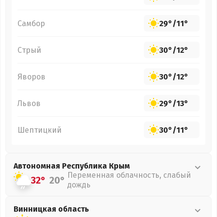
Самбор
29°
/
11°
Стрый
30°
/
12°
Яворов
30°
/
12°
Львов
29°
/
13°
Шептицкий
30°
/
11°
Автономная Республика Крым
Переменная облачность, слабый
32°
20°
дождь
Винницкая
область