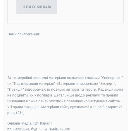
К РАССЫЛКАМ
Наши приложения:
android
apple
smart tv
samsung smart tv
Всі комерційні рекламні матеріали позначені словами "Спецпроєкт"
чи "Партнерський матеріал". Матеріали з позначкою "Експерт",
"Позиція" відображають позицію авторів та героїв. Редакція може
не поділяти їхніх поглядів. Детальніше щодо реклами та правил
цитування можна ознайомитись в правилах користування сайтом.
Усі права захищені.
Матеріали сайту призначені для осіб старше
21
року (21+)
Онлайн-медіа «24 Канал»
пл. Галицька, буд. 15, м. Львів, 79008