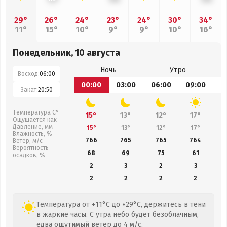
29°
26°
24°
23°
24°
30°
34°
11°
15°
10°
9°
9°
10°
16°
Понедельник, 10 августа
Ночь
Утро
Восход:
06:00
00:00
03:00
06:00
09:00
1
Закат:
20:50
Температура С°
15°
13°
12°
17°
Ощущается как
Давление, мм
15°
13°
12°
17°
Влажность, %
766
765
765
764
Ветер, м/с
Вероятность
68
69
75
61
осадков, %
2
3
2
3
2
2
2
2
Температура от +11°C до +29°C, держитесь в тени
в жаркие часы. С утра небо будет безоблачным,
едва ощутимый ветер до 4 м/с.