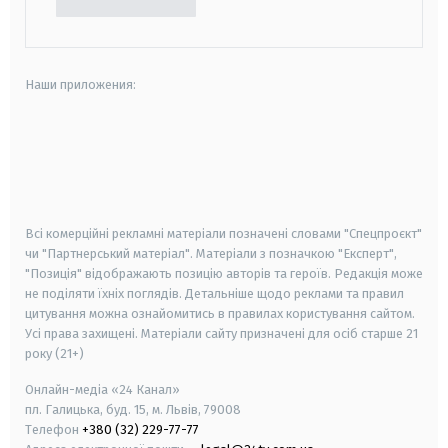
Наши приложения:
android
apple
smart tv
samsung smart tv
Всі комерційні рекламні матеріали позначені словами "Спецпроєкт"
чи "Партнерський матеріал". Матеріали з позначкою "Експерт",
"Позиція" відображають позицію авторів та героїв. Редакція може
не поділяти їхніх поглядів. Детальніше щодо реклами та правил
цитування можна ознайомитись в правилах користування сайтом.
Усі права захищені.
Матеріали сайту призначені для осіб старше
21
року (21+)
Онлайн-медіа «24 Канал»
пл. Галицька, буд. 15, м. Львів, 79008
Телефон
+380 (32) 229-77-77