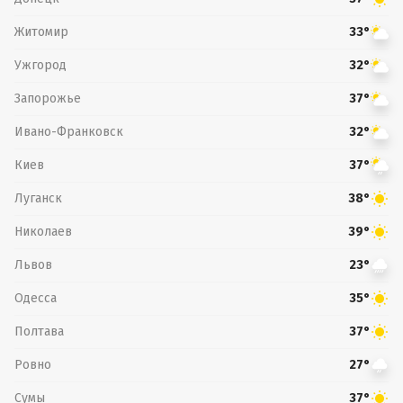
Житомир
33°
Ужгород
32°
Запорожье
37°
Ивано-Франковск
32°
Киев
37°
Луганск
38°
Николаев
39°
Львов
23°
Одесса
35°
Полтава
37°
Ровно
27°
Сумы
37°