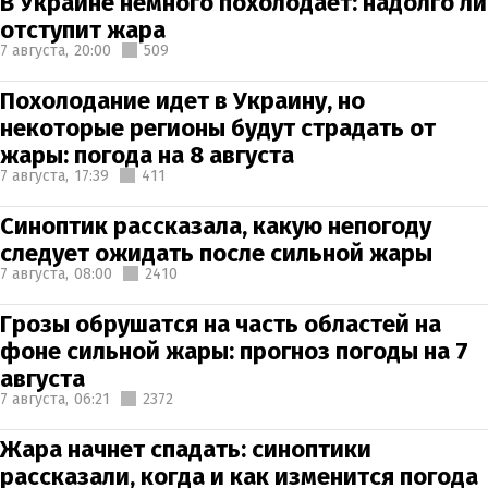
В Украине немного похолодает: надолго ли
отступит жара
7 августа,
20:00
509
Похолодание идет в Украину, но
некоторые регионы будут страдать от
жары: погода на 8 августа
7 августа,
17:39
411
Синоптик рассказала, какую непогоду
следует ожидать после сильной жары
7 августа,
08:00
2410
Грозы обрушатся на часть областей на
фоне сильной жары: прогноз погоды на 7
августа
7 августа,
06:21
2372
Жара начнет спадать: синоптики
рассказали, когда и как изменится погода