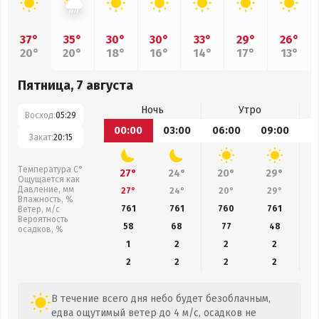
37°
35°
30°
30°
33°
29°
26°
20°
20°
18°
16°
14°
17°
13°
Пятница, 7 августа
Ночь
Утро
Восход:
05:29
00:00
03:00
06:00
09:00
1
Закат:
20:15
Температура С°
27°
24°
20°
29°
Ощущается как
Давление, мм
27°
24°
20°
29°
Влажность, %
761
761
760
761
Ветер, м/с
Вероятность
58
68
77
48
осадков, %
1
2
2
2
2
2
2
2
В течение всего дня небо будет безоблачным,
едва ощутимый ветер до 4 м/с, осадков не