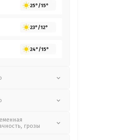
25°
/
15°
23°
/
12°
24°
/
15°
о
о
еменная
ачность, грозы