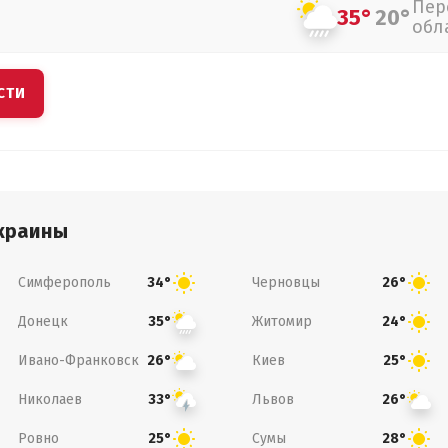
Пер
35°
20°
обл
СТИ
краины
Симферополь
Черновцы
34°
26°
Донецк
Житомир
35°
24°
Ивано-Франковск
Киев
26°
25°
Николаев
Львов
33°
26°
Ровно
Сумы
25°
28°