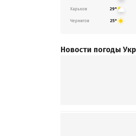
Харьков
29°
Чернигов
25°
Новости погоды Ук