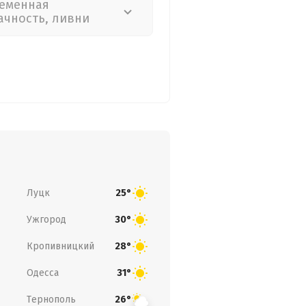
еменная
ачность, ливни
Луцк
25°
Ужгород
30°
Кропивницкий
28°
Одесса
31°
Тернополь
26°