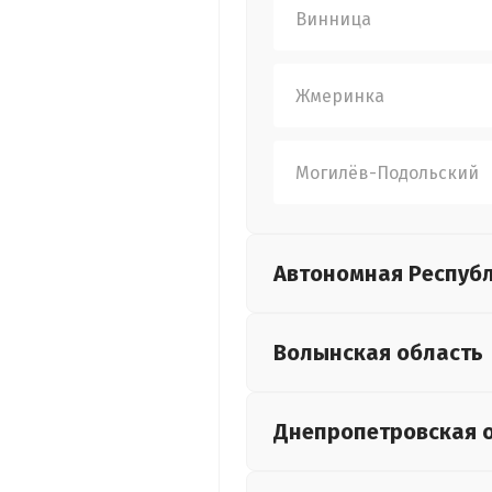
Винница
Жмеринка
Могилёв-Подольский
Автономная Респуб
Волынская
область
Днепропетровская