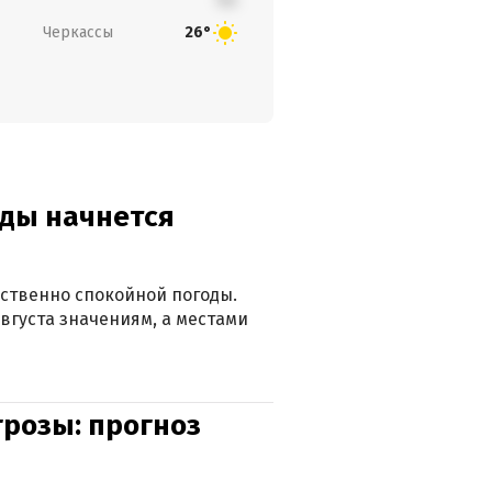
Черкассы
26°
оды начнется
ственно спокойной погоды.
вгуста значениям, а местами
грозы: прогноз