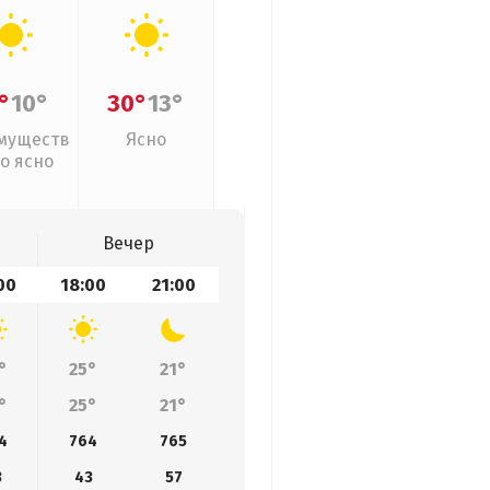
°
10°
30°
13°
муществ
Ясно
о ясно
Вечер
00
18:00
21:00
°
25°
21°
°
25°
21°
4
764
765
3
43
57