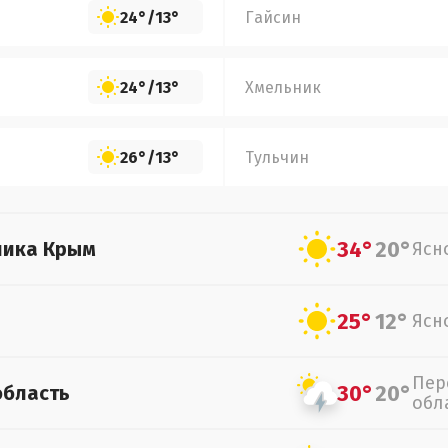
24°
/
13°
Гайсин
24°
/
13°
Хмельник
26°
/
13°
Тульчин
34°
20°
лика Крым
Ясн
25°
12°
Ясн
Пер
30°
20°
область
обл