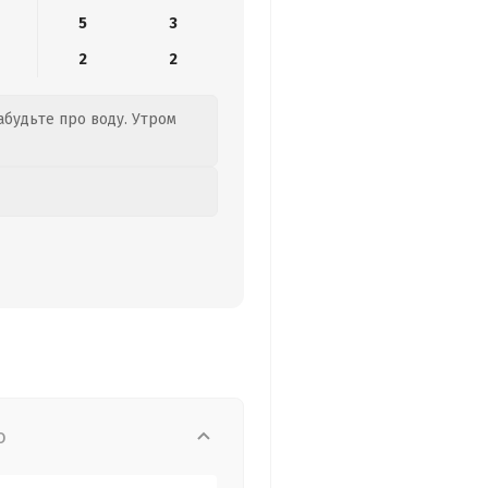
5
3
2
2
забудьте про воду. Утром
о