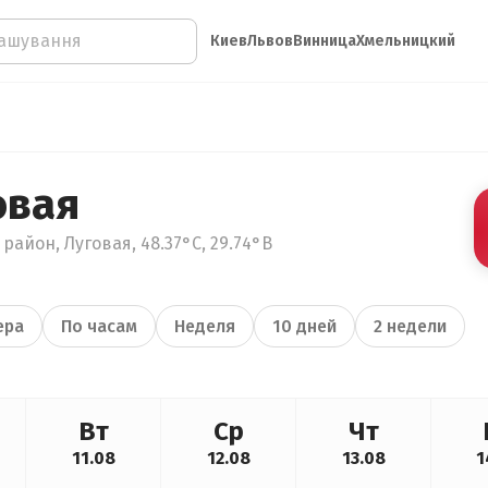
Киев
Львов
Винница
Хмельницкий
овая
район, Луговая, 48.37°С, 29.74°В
ера
По часам
Неделя
10 дней
2 недели
Вт
Ср
Чт
11.08
12.08
13.08
1