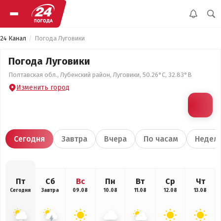
24 Канал
Погода Луговики
Погода Луговики
Полтавская обл., Лубенский район, Луговики, 50.26°С, 32.83°В
Изменить город
Сегодня
Завтра
Вчера
По часам
Недел
Пт
Сб
Вс
Пн
Вт
Ср
Чт
Сегодня
Завтра
09.08
10.08
11.08
12.08
13.08