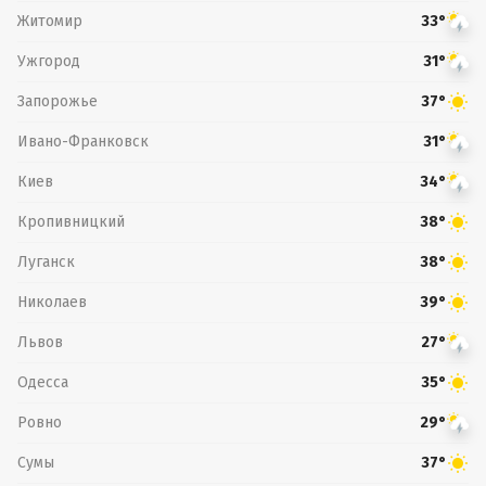
Житомир
33°
Ужгород
31°
Запорожье
37°
Ивано-Франковск
31°
Киев
34°
Кропивницкий
38°
Луганск
38°
Николаев
39°
Львов
27°
Одесса
35°
Ровно
29°
Сумы
37°