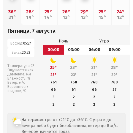
36°
28°
25°
26°
29°
25°
24°
21°
19°
14°
13°
13°
15°
12°
Пятница, 7 августа
Ночь
Утро
Восход:
05:24
00:00
03:00
06:00
09:00
1
Закат:
20:22
Температура С°
25°
23°
21°
28°
Ощущается как
Давление, мм
25°
23°
21°
29°
Влажность, %
761
760
760
760
Ветер, м/с
Вероятность
66
61
66
57
осадков, %
3
2
2
2
2
2
2
2
На термометре от +21°C до +36°C. С утра и до
вечера небо будет безоблачным, ветер до 8 м/с.
Вечером начнется гроза.