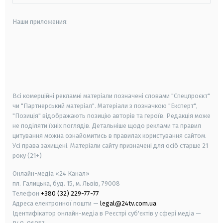
Наши приложения:
android
apple
smart tv
samsung smart tv
Всі комерційні рекламні матеріали позначені словами "Спецпроєкт"
чи "Партнерський матеріал". Матеріали з позначкою "Експерт",
"Позиція" відображають позицію авторів та героїв. Редакція може
не поділяти їхніх поглядів. Детальніше щодо реклами та правил
цитування можна ознайомитись в правилах користування сайтом.
Усі права захищені.
Матеріали сайту призначені для осіб старше
21
року (21+)
Онлайн-медіа «24 Канал»
пл. Галицька, буд. 15, м. Львів, 79008
Телефон
+380 (32) 229-77-77
Адреса електронної пошти —
legal@24tv.com.ua
Ідентифікатор онлайн-медіа в Реєстрі суб'єктів у сфері медіа —