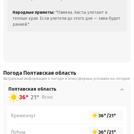
Народные приметы:
"Пимена. Аисты улетают в
теплые края. Если улетели до этого дня — зима будет
ранней."
Погода Полтавская
область
Актуальная информация о погоде и атмосферных условиях на сегодня
Полтавская
область
36°
21°
Ясно
Кременчуг
36°
/
21°
Лубны
36°
/
21°