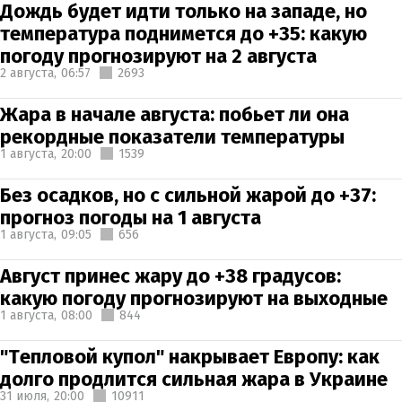
Дождь будет идти только на западе, но
температура поднимется до +35: какую
погоду прогнозируют на 2 августа
2 августа,
06:57
2693
Жара в начале августа: побьет ли она
рекордные показатели температуры
1 августа,
20:00
1539
Без осадков, но с сильной жарой до +37:
прогноз погоды на 1 августа
1 августа,
09:05
656
Август принес жару до +38 градусов:
какую погоду прогнозируют на выходные
1 августа,
08:00
844
"Тепловой купол" накрывает Европу: как
долго продлится сильная жара в Украине
31 июля,
20:00
10911