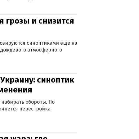
я грозы и снизится
нозируются синоптиками еще на
д дождевого атмосферного
 Украину: синоптик
зменения
 набирать обороты. По
ачнется перестройка
я жара: где