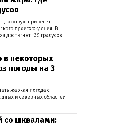
дусов
ры, которую принесет
ского происхождения. В
а достигнет +39 градусов.
о в некоторых
оз погоды на 3
дать жаркая погода с
падных и северных областей
й со шквалами: