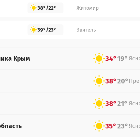
38°
/
22°
Житомир
39°
/
23°
Звягель
34°
19°
лика Крым
Ясн
38°
20°
Пре
38°
21°
Ясн
35°
23°
область
Ясн