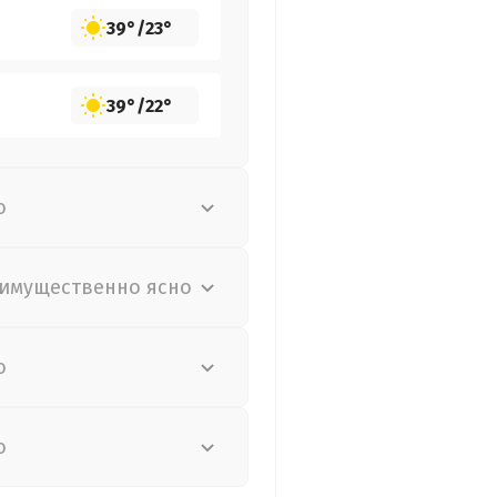
39°
/
23°
39°
/
22°
о
имущественно ясно
о
о