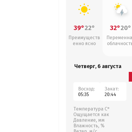
39°
22°
32°
20°
Преимуществ
Переменн
енно ясно
облачность
грозы
Четверг, 6 августа
Восход:
Закат:
05:35
20:44
Температура С°
Ощущается как
Давление, мм
Влажность, %
Ветер, м/с