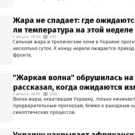
Жара не спадает: где ожидаютс
ли температура на этой неделе
5 августа,
08:00
1245
Сильная жара и тропические ночи в Украине прог
несколько суток. К концу недели ожидается прихо
фронта.
"Жаркая волна" обрушилась на
рассказал, когда ожидаются и
4 августа,
08:00
2306
Волна жары, охватившая Украину, только начинает
предварительным прогнозам, ближе к выходным н
синоптических процессов.
Украину накрывает африканска