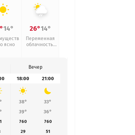
°
14°
26°
14°
муществ
Переменная
о ясно
облачность,
слабый дождь
Вечер
00
18:00
21:00
°
38°
33°
°
39°
36°
1
760
760
8
29
51