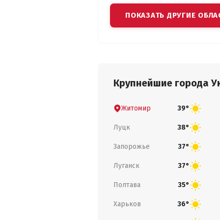
ПОКАЗАТЬ ДРУГИЕ ОБЛА
Крупнейшие города У
Житомир
39°
Луцк
38°
Запорожье
37°
Луганск
37°
Полтава
35°
Харьков
36°