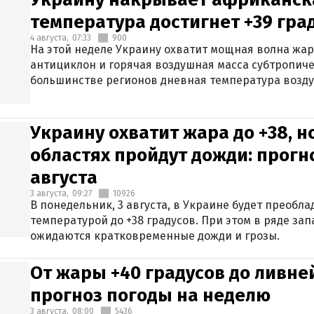
температура достигнет +39 гра
4 августа,
07:33
900
На этой неделе Украину охватит мощная волна жа
антициклон и горячая воздушная масса субтропиче
большинстве регионов дневная температура воздух
Украину охватит жара до +38, н
областях пройдут дожди: прогн
августа
3 августа,
09:27
10926
В понедельник, 3 августа, в Украине будет преобла
температурой до +38 градусов. При этом в ряде за
ожидаются кратковременные дожди и грозы.
От жары +40 градусов до ливне
прогноз погоды на неделю
3 августа,
08:00
5436