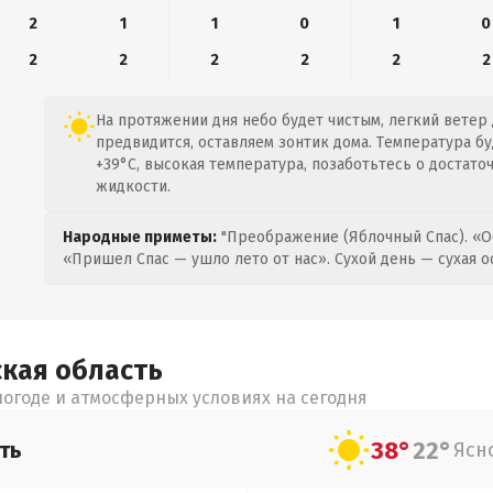
2
1
1
0
1
0
2
2
2
2
2
2
На протяжении дня небо будет чистым, легкий ветер д
предвидится, оставляем зонтик дома. Температура бу
+39°C, высокая температура, позаботьтесь о достат
жидкости.
Народные приметы:
"Преображение (Яблочный Спас). «О
«Пришел Спас — ушло лето от нас». Сухой день — сухая о
ская
область
огоде и атмосферных условиях на сегодня
38°
22°
ть
Ясн