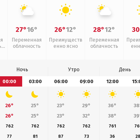
27°
16°
26°
12°
28°
12°
30
ая
Переменная
Преимуществ
Переменная
Преи
,
облачность
енно ясно
облачность
енн
Ночь
Утро
День
00:00
03:00
06:00
09:00
12:00
15:
26°
25°
23°
29°
36°
38
26°
25°
23°
32°
38°
39
762
762
762
762
761
76
77
81
87
73
36
2