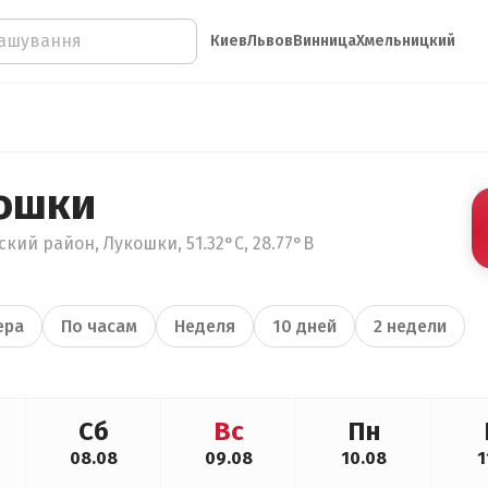
Киев
Львов
Винница
Хмельницкий
ошки
кий район, Лукошки, 51.32°С, 28.77°В
ера
По часам
Неделя
10 дней
2 недели
Сб
Вс
Пн
08.08
09.08
10.08
1