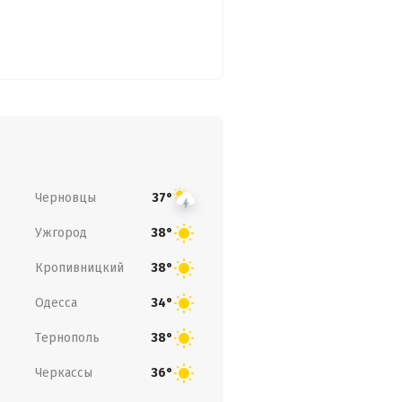
Черновцы
37°
Ужгород
38°
Кропивницкий
38°
Одесса
34°
Тернополь
38°
Черкассы
36°