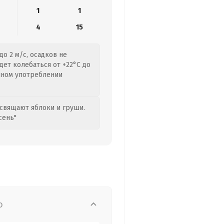
1
1
4
15
о 2 м/с, осадков не
дет колебаться от +22°C до
очном употреблении
свящают яблоки и груши.
сень"
о