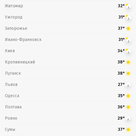
Житомир
32°
Ужгород
31°
Запорожье
37°
Ивано-Франковск
31°
Киев
34°
Кропивницкий
38°
Луганск
38°
Львов
27°
Одесса
35°
Полтава
36°
Ровно
29°
Сумы
37°