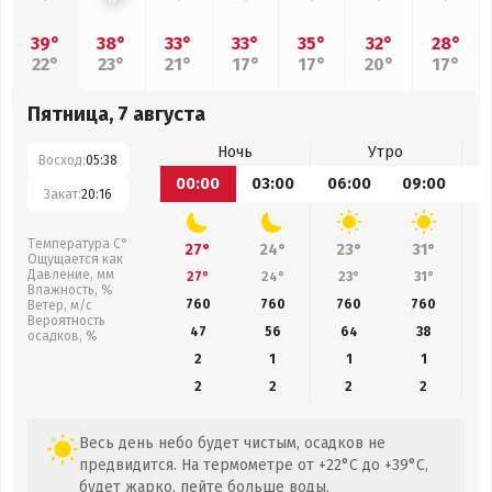
39°
38°
33°
33°
35°
32°
28°
22°
23°
21°
17°
17°
20°
17°
Пятница, 7 августа
Ночь
Утро
Восход:
05:38
00:00
03:00
06:00
09:00
1
Закат:
20:16
Температура С°
27°
24°
23°
31°
Ощущается как
Давление, мм
27°
24°
23°
31°
Влажность, %
760
760
760
760
Ветер, м/с
Вероятность
47
56
64
38
осадков, %
2
1
1
1
2
2
2
2
Весь день небо будет чистым, осадков не
предвидится. На термометре от +22°C до +39°C,
будет жарко, пейте больше воды.