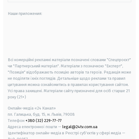
Наши приложения:
android
apple
smart tv
samsung smart tv
Всі комерційні рекламні матеріали позначені словами "Спецпроєкт"
чи "Партнерський матеріал". Матеріали з позначкою "Експерт",
"Позиція" відображають позицію авторів та героїв. Редакція може
не поділяти їхніх поглядів. Детальніше щодо реклами та правил
цитування можна ознайомитись в правилах користування сайтом.
Усі права захищені.
Матеріали сайту призначені для осіб старше
21
року (21+)
Онлайн-медіа «24 Канал»
пл. Галицька, буд. 15, м. Львів, 79008
Телефон
+380 (32) 229-77-77
Адреса електронної пошти —
legal@24tv.com.ua
Ідентифікатор онлайн-медіа в Реєстрі суб'єктів у сфері медіа —