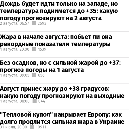
Дождь будет идти только на западе, но
температура поднимется до +35: какую
погоду прогнозируют на 2 августа
2 августа,
06:57
2693
Жара в начале августа: побьет ли она
рекордные показатели температуры
1 августа,
20:00
1539
Без осадков, но с сильной жарой до +37:
прогноз погоды на 1 августа
1 августа,
09:05
656
Август принес жару до +38 градусов:
какую погоду прогнозируют на выходные
1 августа,
08:00
844
"Тепловой купол" накрывает Европу: как
долго продлится сильная жара в Украине
31 июля,
20:00
10911