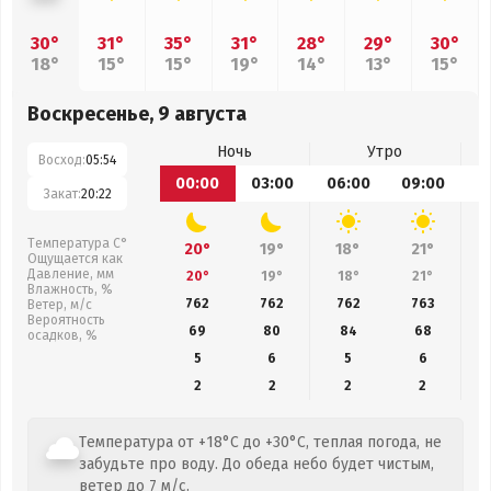
30°
31°
35°
31°
28°
29°
30°
18°
15°
15°
19°
14°
13°
15°
Воскресенье, 9 августа
Ночь
Утро
Восход:
05:54
00:00
03:00
06:00
09:00
1
Закат:
20:22
Температура С°
20°
19°
18°
21°
Ощущается как
Давление, мм
20°
19°
18°
21°
Влажность, %
762
762
762
763
Ветер, м/с
Вероятность
69
80
84
68
осадков, %
5
6
5
6
2
2
2
2
Температура от +18°C до +30°C, теплая погода, не
забудьте про воду. До обеда небо будет чистым,
ветер до 7 м/с.