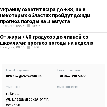
Украину охватит жара до +38, но в
некоторых областях пройдут дожди:
прогноз погоды на 3 августа
3 августа,
09:27
10995
От жары +40 градусов до ливней со
шквалами: прогноз погоды на неделю
3 августа,
08:00
5466
E-mail редакции
Номер телефона:
news24@24tv.com.ua
+38 044 390 5077
Мы здесь:
Мы в соцсетях:
г. Киев
,
ул. Владимирская
61/11,
офис
50