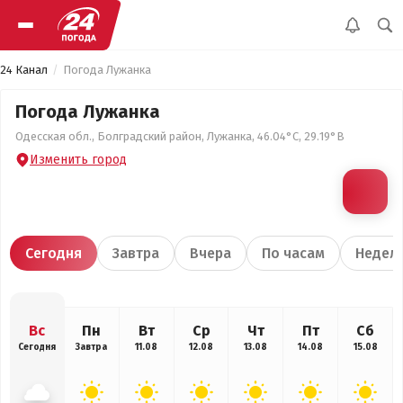
24 Канал
Погода Лужанка
Погода Лужанка
Одесская обл., Болградский район, Лужанка, 46.04°С, 29.19°В
Изменить город
Сегодня
Завтра
Вчера
По часам
Недел
Вс
Пн
Вт
Ср
Чт
Пт
Сб
Сегодня
Завтра
11.08
12.08
13.08
14.08
15.08