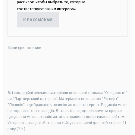
рассылок, чтобы выбрать те, которые
соответствуют вашим интересам.
К РАССЫЛКАМ
Наши приложения:
android
apple
smart tv
samsung smart tv
Всі комерційні рекламні матеріали позначені словами "Спецпроєкт"
чи "Партнерський матеріал". Матеріали з позначкою "Експерт",
"Позиція" відображають позицію авторів та героїв. Редакція може
не поділяти їхніх поглядів. Детальніше щодо реклами та правил
цитування можна ознайомитись в правилах користування сайтом.
Усі права захищені.
Матеріали сайту призначені для осіб старше
21
року (21+)