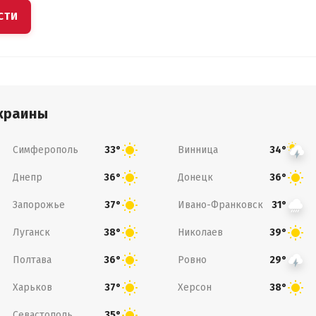
СТИ
краины
Симферополь
Винница
33°
34°
Днепр
Донецк
36°
36°
Запорожье
Ивано-Франковск
37°
31°
Луганск
Николаев
38°
39°
Полтава
Ровно
36°
29°
Харьков
Херсон
37°
38°
Севастополь
35°