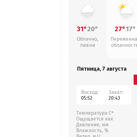
31°
20°
27°
17°
Облачно,
Переменн
ливни
облачность
ливни
Пятница, 7 августа
Восход:
Закат:
05:52
20:43
Температура С°
Ощущается как
Давление, мм
Влажность, %
Ветер, м/с