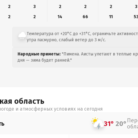
2
3
2
2
2
3
2
2
14
66
11
5
Температура от +20°C до +31°C, ограничьте активнос
утра пасмурно, слабый ветер до 3 м/с.
Народные приметы:
"Пимена. Аисты улетают в теплые кра
дня — зима будет ранней."
цкая
область
огоде и атмосферных условиях на сегодня
Пер
31°
20°
ть
обл