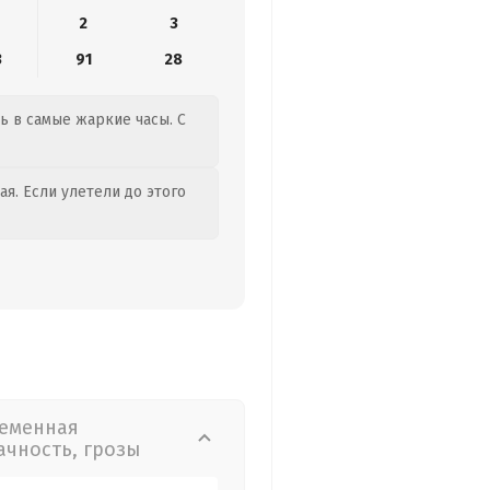
2
3
3
91
28
ть в самые жаркие часы. С
я. Если улетели до этого
еменная
ачность, грозы