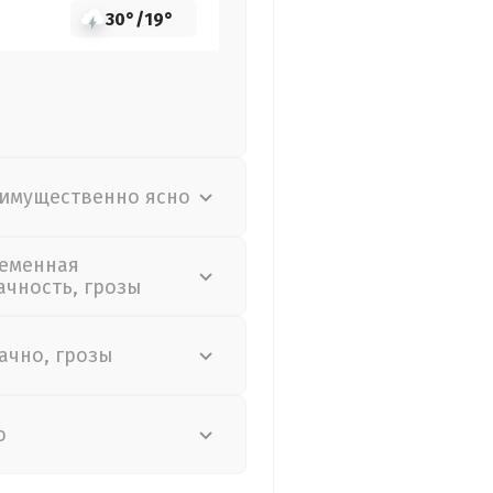
30°
/
19°
имущественно ясно
еменная
ачность, грозы
ачно, грозы
о