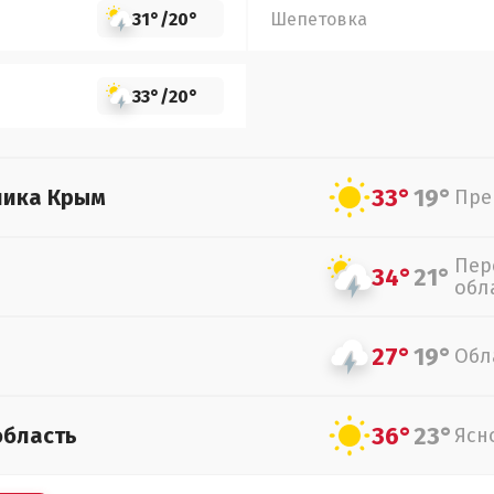
31°
/
20°
Шепетовка
33°
/
20°
33°
19°
лика Крым
Пре
Пер
34°
21°
обл
27°
19°
Обл
36°
23°
область
Ясн