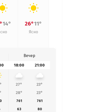
°
14°
26°
11°
Ясно
Ясно
Вечер
00
18:00
21:00
°
27°
23°
°
28°
23°
0
761
761
6
63
80