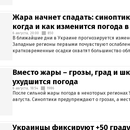
Жара начнет спадать: синоптик
когда и как изменится погода 
6 августа,
20:00
850
В ближайшие дни в Украине прогнозируется измен
Западные регионы первыми почувствуют ослаблен
кратковременные осадки охватят большинство обл
Вместо жары – грозы, град и шк
ухудшится погода
6 августа,
18:54
1986
После сильной жары погода в некоторых регионах 
августа. Синоптики предупреждают о грозах, а мес
Украинцы фиксируют +50 граду