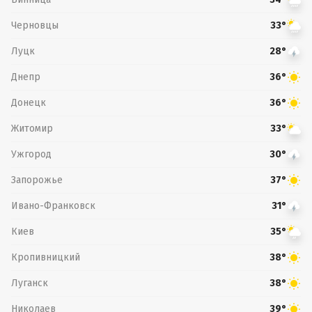
Черновцы
33°
Луцк
28°
Днепр
36°
Донецк
36°
Житомир
33°
Ужгород
30°
Запорожье
37°
Ивано-Франковск
31°
Киев
35°
Кропивницкий
38°
Луганск
38°
Николаев
39°