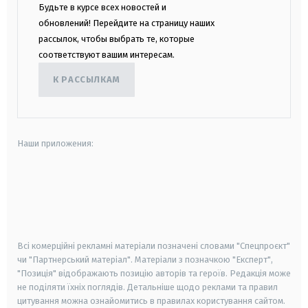
Будьте в курсе всех новостей и
обновлений! Перейдите на страницу наших
рассылок, чтобы выбрать те, которые
соответствуют вашим интересам.
К РАССЫЛКАМ
Наши приложения:
android
apple
smart tv
samsung smart tv
Всі комерційні рекламні матеріали позначені словами "Спецпроєкт"
чи "Партнерський матеріал". Матеріали з позначкою "Експерт",
"Позиція" відображають позицію авторів та героїв. Редакція може
не поділяти їхніх поглядів. Детальніше щодо реклами та правил
цитування можна ознайомитись в правилах користування сайтом.