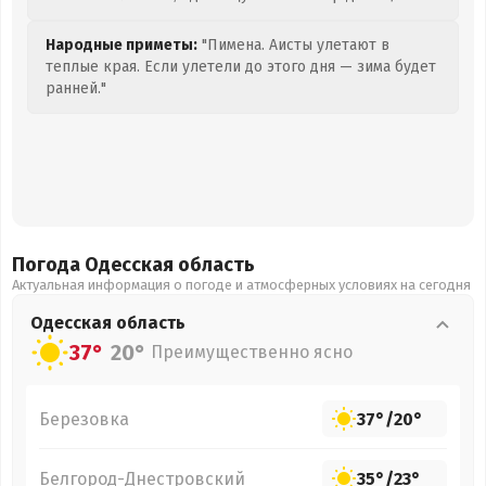
Народные приметы:
"Пимена. Аисты улетают в
теплые края. Если улетели до этого дня — зима будет
ранней."
Погода Одесская
область
Актуальная информация о погоде и атмосферных условиях на сегодня
Одесская
область
37°
20°
Преимущественно ясно
Березовка
37°
/
20°
Белгород-Днестровский
35°
/
23°