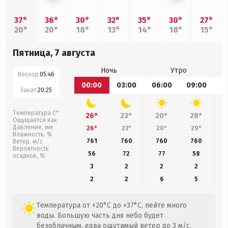
37°
36°
30°
32°
35°
30°
27°
20°
20°
18°
13°
14°
18°
15°
Пятница, 7 августа
Ночь
Утро
Восход:
05:46
00:00
03:00
06:00
09:00
1
Закат:
20:25
Температура С°
26°
23°
20°
28°
Ощущается как
Давление, мм
26°
23°
20°
29°
Влажность, %
761
760
760
760
Ветер, м/с
Вероятность
56
72
77
58
осадков, %
3
2
2
2
2
2
6
5
Температура от +20°C до +37°C, пейте много
воды. Большую часть дня небо будет
безоблачным, едва ощутимый ветер до 3 м/с.