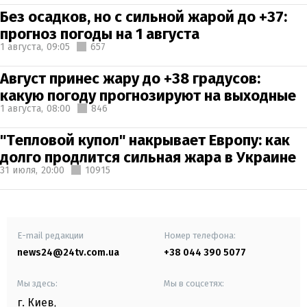
Без осадков, но с сильной жарой до +37:
прогноз погоды на 1 августа
1 августа,
09:05
657
Август принес жару до +38 градусов:
какую погоду прогнозируют на выходные
1 августа,
08:00
846
"Тепловой купол" накрывает Европу: как
долго продлится сильная жара в Украине
31 июля,
20:00
10915
E-mail редакции
Номер телефона:
news24@24tv.com.ua
+38 044 390 5077
Мы здесь:
Мы в соцсетях:
г. Киев
,