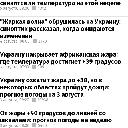
снизится ли температура на этой неделе
5 августа,
08:00
1312
"Жаркая волна" обрушилась на Украину:
синоптик рассказал, когда ожидаются
изменения
4 августа,
08:00
2340
Украину накрывает африканская жара:
где температура достигнет +39 градусов
4 августа,
07:33
909
Украину охватит жара до +38, но в
некоторых областях пройдут дожди:
прогноз погоды на 3 августа
3 августа,
09:27
10938
От жары +40 градусов до ливней со
шквалами: прогноз погоды на неделю
3 августа,
08:00
5460