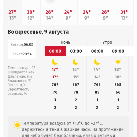
27°
30°
26°
24°
24°
26°
31°
13°
12°
14°
9°
9°
9°
13°
Воскресенье, 9 августа
Ночь
Утро
Восход:
06:03
00:00
03:00
06:00
09:00
1
Закат:
20:54
Температура С°
17°
15°
14°
18°
Ощущается как
Давление, мм
17°
15°
14°
18°
Влажность, %
767
767
767
768
Ветер, м/с
Вероятность
70
78
85
66
осадков, %
3
2
1
1
2
2
2
2
Температура воздуха от +13°C до +27°C,
держитесь в тени в жаркие часы. На протяжении
дня небо будет безоблачным, едва ощутимый