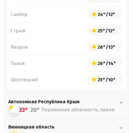
Самбор
24°
/
12°
Стрый
25°
/
12°
Яворов
26°
/
13°
Львов
26°
/
14°
Шептицкий
25°
/
10°
Автономная Республика Крым
33°
20°
Переменная облачность, ливни
Винницкая
область