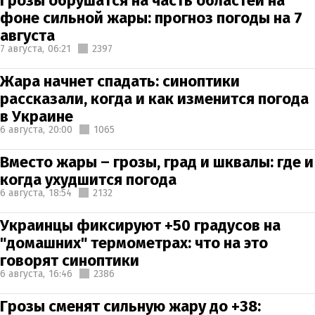
Грозы обрушатся на часть областей на
фоне сильной жары: прогноз погоды на 7
августа
7 августа,
06:21
2397
Жара начнет спадать: синоптики
рассказали, когда и как изменится погода
в Украине
6 августа,
20:00
1065
Вместо жары – грозы, град и шквалы: где и
когда ухудшится погода
6 августа,
18:54
2132
Украинцы фиксируют +50 градусов на
"домашних" термометрах: что на это
говорят синоптики
6 августа,
16:46
2386
Грозы сменят сильную жару до +38: