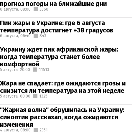
прогноз погоды на ближайшие дни
6 августа,
08:00
3360
Пик жары в Украине: где 6 августа
температура достигнет +38 градусов
6 августа,
06:40
843
Украину ждет пик африканской жары:
когда температура станет более
комфортной
5 августа,
20:00
11513
Жара не спадает: где ожидаются грозы и
снизится ли температура на этой неделе
5 августа,
08:00
1325
"Жаркая волна" обрушилась на Украину:
синоптик рассказал, когда ожидаются
изменения
4 августа,
08:00
2351