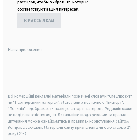
рассылок, чтобы выбрать те, которые
соответствуют вашим интересам.
К РАССЫЛКАМ
Наши приложения:
android
apple
smart tv
samsung smart tv
Всі комерційні рекламні матеріали позначені словами "Спецпроєкт"
чи "Партнерський матеріал". Матеріали з позначкою "Експерт",
"Позиція" відображають позицію авторів та героїв. Редакція може
не поділяти їхніх поглядів. Детальніше щодо реклами та правил
цитування можна ознайомитись в правилах користування сайтом.
Усі права захищені.
Матеріали сайту призначені для осіб старше
21
року (21+)