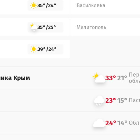
35°
/
24°
Васильевка
35°
/
25°
Мелитополь
39°
/
24°
Пер
33°
21°
лика Крым
обл
23°
15°
Пас
24°
14°
Обл