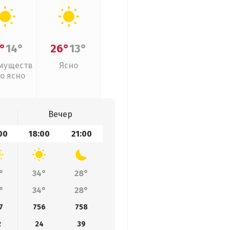
°
14°
26°
13°
муществ
Ясно
о ясно
Вечер
00
18:00
21:00
°
34°
28°
°
34°
28°
7
756
758
2
24
39