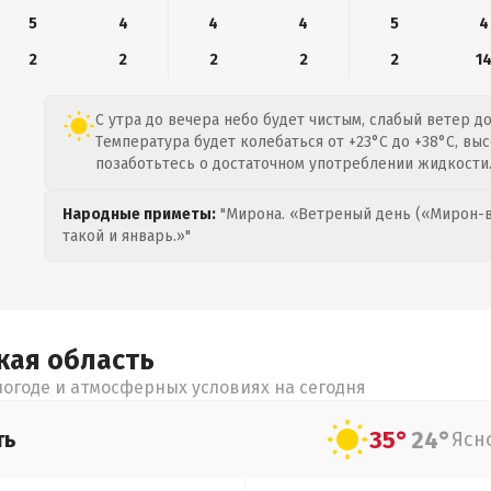
5
4
4
4
5
4
2
2
2
2
2
1
С утра до вечера небо будет чистым, слабый ветер до 
Температура будет колебаться от +23°C до +38°C, вы
позаботьтесь о достаточном употреблении жидкости
Народные приметы:
"Мирона. «Ветреный день («Мирон-в
такой и январь.»"
кая
область
огоде и атмосферных условиях на сегодня
35°
24°
ть
Ясн