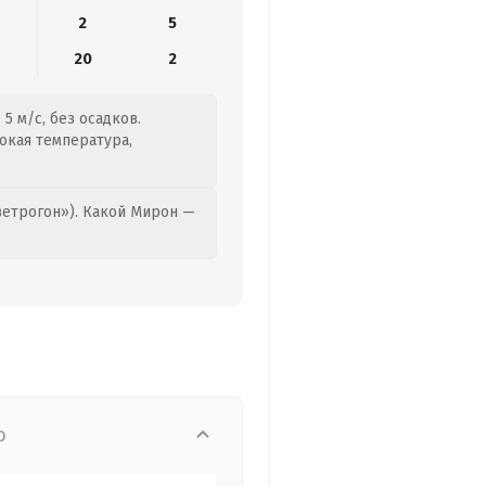
2
5
4
20
2
5 м/с, без осадков.
сокая температура,
.
етрогон»). Какой Мирон —
о