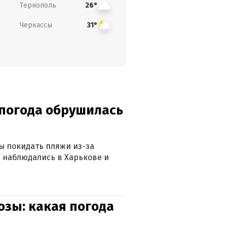
Тернополь
26°
Черкассы
31°
епогода обрушилась
ны покидать пляжи из-за
 наблюдались в Харькове и
озы: какая погода