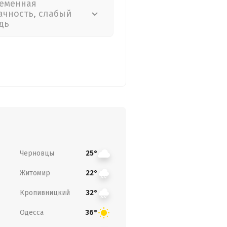
еменная
ачность, слабый
дь
Черновцы
25°
Житомир
22°
Кропивницкий
32°
Одесса
36°