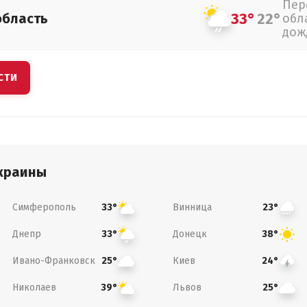
Пер
33°
22°
область
обл
дож
СТИ
краины
Симферополь
Винница
33°
23°
Днепр
Донецк
33°
38°
Ивано-Франковск
Киев
25°
24°
Николаев
Львов
39°
25°