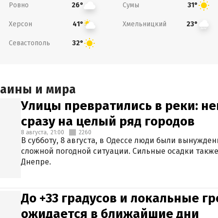
Ровно
Сумы
26°
31°
Херсон
Хмельницкий
41°
23°
Севастополь
32°
раины и мира
Улицы превратились в реки: н
сразу на целый ряд городов
8 августа,
21:00
2260
В субботу, 8 августа, в Одессе люди были вынужде
сложной погодной ситуации. Сильные осадки также
Днепре.
До +33 градусов и локальные гр
ожидается в ближайшие дни