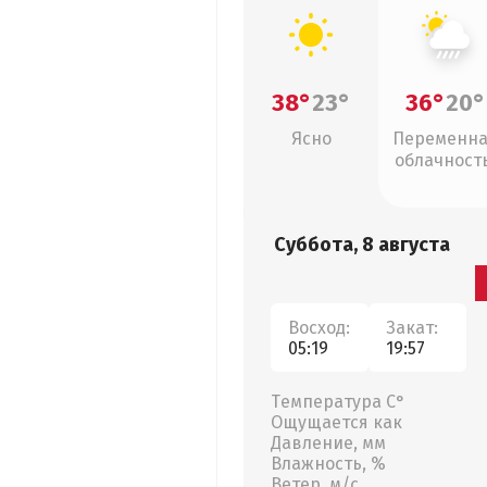
38°
23°
36°
20°
Ясно
Переменн
облачность
ливни
Суббота, 8 августа
Восход:
Закат:
05:19
19:57
Температура С°
Ощущается как
Давление, мм
Влажность, %
Ветер, м/с