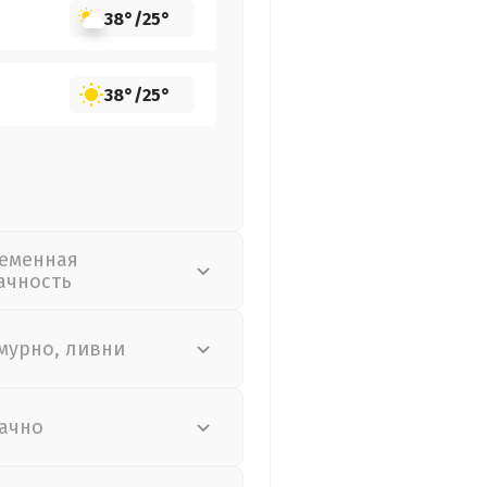
38°
/
25°
38°
/
25°
еменная
ачность
мурно, ливни
ачно