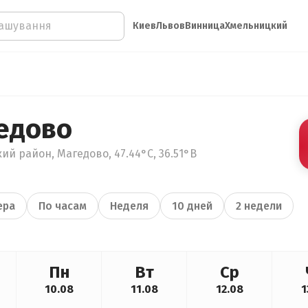
Киев
Львов
Винница
Хмельницкий
едово
ий район, Магедово, 47.44°С, 36.51°В
ера
По часам
Неделя
10 дней
2 недели
Пн
Вт
Ср
10.08
11.08
12.08
1