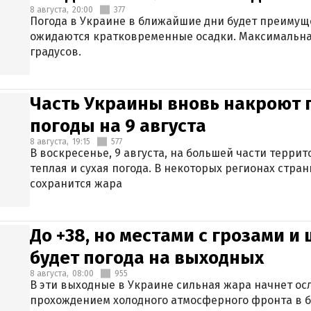
8 августа,
20:00
377
Погода в Украине в ближайшие дни будет преимуще
ожидаются кратковременные осадки. Максимальная
градусов.
Часть Украины вновь накроют 
погоды на 9 августа
8 августа,
19:15
577
В воскресенье, 9 августа, на большей части терри
теплая и сухая погода. В некоторых регионах стран
сохранится жара
До +38, но местами с грозами и
будет погода на выходных
8 августа,
08:00
955
В эти выходные в Украине сильная жара начнет осл
прохождением холодного атмосферного фронта в 