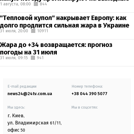
1 августа,
08:00
844
"Тепловой купол" накрывает Европу: как
долго продлится сильная жара в Украине
31 июля,
20:00
10911
Жара до +34 возвращается: прогноз
погоды на 31 июля
31 июля,
09:15
941
E-mail редакции
Номер телефона:
news24@24tv.com.ua
+38 044 390 5077
Мы здесь:
Мы в соцсетях:
г. Киев
,
ул. Владимирская
61/11,
офис
50