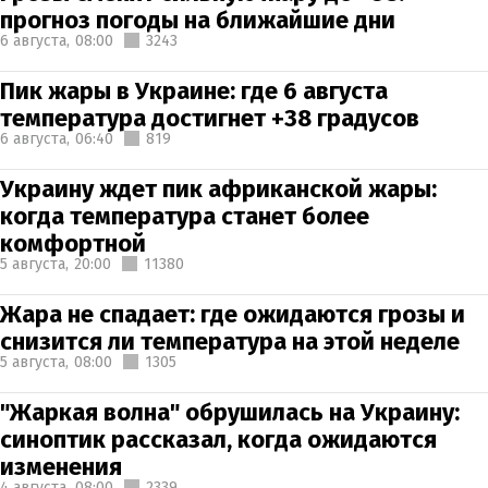
прогноз погоды на ближайшие дни
6 августа,
08:00
3243
Пик жары в Украине: где 6 августа
температура достигнет +38 градусов
6 августа,
06:40
819
Украину ждет пик африканской жары:
когда температура станет более
комфортной
5 августа,
20:00
11380
Жара не спадает: где ожидаются грозы и
снизится ли температура на этой неделе
5 августа,
08:00
1305
"Жаркая волна" обрушилась на Украину:
синоптик рассказал, когда ожидаются
изменения
4 августа,
08:00
2339