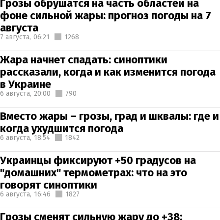
Грозы обрушатся на часть областей на
фоне сильной жары: прогноз погоды на 7
августа
7 августа,
06:21
1268
Жара начнет спадать: синоптики
рассказали, когда и как изменится погода
в Украине
6 августа,
20:00
790
Вместо жары – грозы, град и шквалы: где и
когда ухудшится погода
6 августа,
18:54
1842
Украинцы фиксируют +50 градусов на
"домашних" термометрах: что на это
говорят синоптики
6 августа,
16:46
1827
Грозы сменят сильную жару до +38: