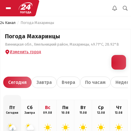
24 Канал
Погода Махаринцы
Погода Махаринцы
Винницкая обл., Хмельницкий район, Махаринцы, 49.71°С, 28.92°В
Изменить город
Сегодня
Завтра
Вчера
По часам
Недел
Пт
Сб
Вс
Пн
Вт
Ср
Чт
Сегодня
Завтра
09.08
10.08
11.08
12.08
13.08