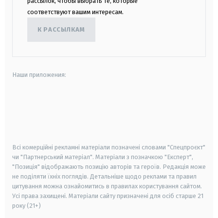
рассылок, чтобы выбрать те, которые
соответствуют вашим интересам.
К РАССЫЛКАМ
Наши приложения:
android
apple
smart tv
samsung smart tv
Всі комерційні рекламні матеріали позначені словами "Спецпроєкт"
чи "Партнерський матеріал". Матеріали з позначкою "Експерт",
"Позиція" відображають позицію авторів та героїв. Редакція може
не поділяти їхніх поглядів. Детальніше щодо реклами та правил
цитування можна ознайомитись в правилах користування сайтом.
Усі права захищені.
Матеріали сайту призначені для осіб старше
21
року (21+)