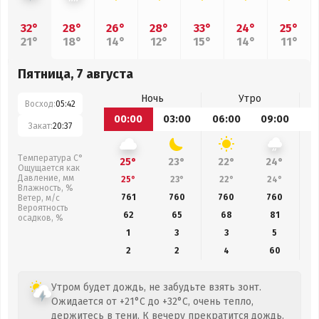
32°
28°
26°
28°
33°
24°
25°
21°
18°
14°
12°
15°
14°
11°
Пятница, 7 августа
Ночь
Утро
Восход:
05:42
00:00
03:00
06:00
09:00
1
Закат:
20:37
Температура С°
25°
23°
22°
24°
Ощущается как
Давление, мм
25°
23°
22°
24°
Влажность, %
761
760
760
760
Ветер, м/с
Вероятность
62
65
68
81
осадков, %
1
3
3
5
2
2
4
60
Утром будет дождь, не забудьте взять зонт.
Ожидается от +21°C до +32°C, очень тепло,
держитесь в тени. К вечеру прекратится дождь.