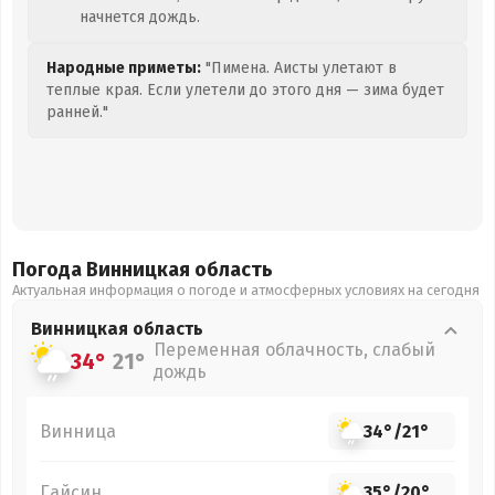
начнется дождь.
Народные приметы:
"Пимена. Аисты улетают в
теплые края. Если улетели до этого дня — зима будет
ранней."
Погода Винницкая
область
Актуальная информация о погоде и атмосферных условиях на сегодня
Винницкая
область
Переменная облачность, слабый
34°
21°
дождь
Винница
34°
/
21°
Гайсин
35°
/
20°