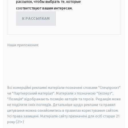
рассылок, чтобы выбрать те, которые
соответствуют вашим интересам.
К РАССЫЛКАМ
Наши приложения:
android
apple
smart tv
samsung smart tv
Всі комерційні рекламні матеріали позначені словами "Спецпроєкт"
чи "Партнерський матеріал". Матеріали з позначкою "Експерт",
"Позиція" відображають позицію авторів та героїв. Редакція може
не поділяти їхніх поглядів. Детальніше щодо реклами та правил
цитування можна ознайомитись в правилах користування сайтом.
Усі права захищені.
Матеріали сайту призначені для осіб старше
21
року (21+)