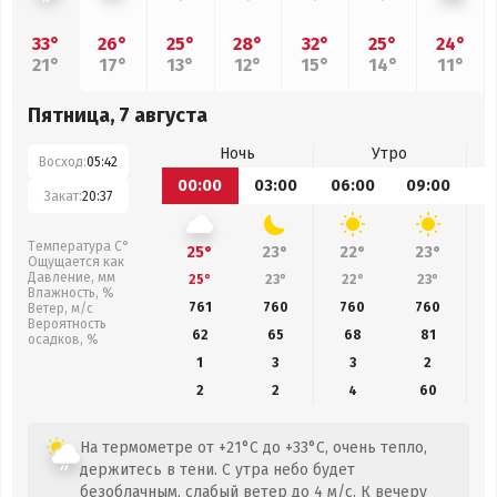
33°
26°
25°
28°
32°
25°
24°
21°
17°
13°
12°
15°
14°
11°
Пятница, 7 августа
Ночь
Утро
Восход:
05:42
00:00
03:00
06:00
09:00
1
Закат:
20:37
Температура С°
25°
23°
22°
23°
Ощущается как
Давление, мм
25°
23°
22°
23°
Влажность, %
761
760
760
760
Ветер, м/с
Вероятность
62
65
68
81
осадков, %
1
3
3
2
2
2
4
60
На термометре от +21°C до +33°C, очень тепло,
держитесь в тени. С утра небо будет
безоблачным, слабый ветер до 4 м/с. К вечеру