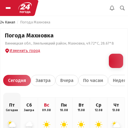
24 Канал
Погода Махновка
Погода Махновка
Винницкая обл., Хмельницкий район, Махновка, 49.72°С, 28.67°В
Изменить город
Сегодня
Завтра
Вчера
По часам
Недел
Пт
Сб
Вс
Пн
Вт
Ср
Чт
Сегодня
Завтра
09.08
10.08
11.08
12.08
13.08