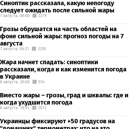
Синоптик рассказала, какую непогоду
следует ожидать после сильной жары
7 августа,
08:00
2279
Грозы обрушатся на часть областей на
фоне сильной жары: прогноз погоды на 7
августа
7 августа,
06:21
2330
Жара начнет спадать: синоптики
рассказали, когда и как изменится погода
в Украине
6 августа,
20:00
924
Вместо жары – грозы, град и шквалы: где и
когда ухудшится погода
6 августа,
18:54
2072
Украинцы фиксируют +50 градусов на
"домашних" термометрах: что на это