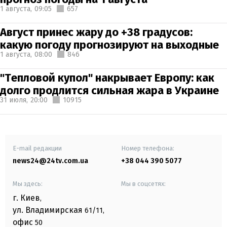
1 августа,
09:05
657
Август принес жару до +38 градусов:
какую погоду прогнозируют на выходные
1 августа,
08:00
846
"Тепловой купол" накрывает Европу: как
долго продлится сильная жара в Украине
31 июля,
20:00
10915
E-mail редакции
Номер телефона:
news24@24tv.com.ua
+38 044 390 5077
Мы здесь:
Мы в соцсетях:
г. Киев
,
ул. Владимирская
61/11,
офис
50