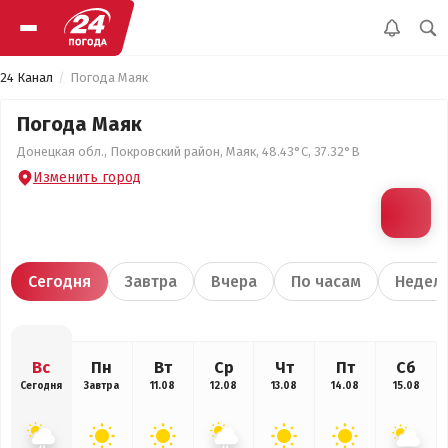
24 Канал
Погода Маяк
Погода Маяк
Донецкая обл., Покровский район, Маяк, 48.43°С, 37.32°В
Изменить город
Сегодня
Завтра
Вчера
По часам
Недел
Вс
Пн
Вт
Ср
Чт
Пт
Сб
Сегодня
Завтра
11.08
12.08
13.08
14.08
15.08