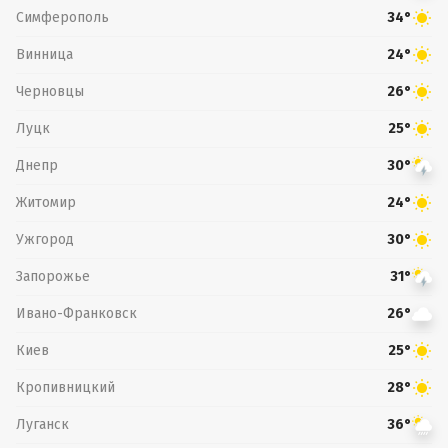
Симферополь
34°
Винница
24°
Черновцы
26°
Луцк
25°
Днепр
30°
Житомир
24°
Ужгород
30°
Запорожье
31°
Ивано-Франковск
26°
Киев
25°
Кропивницкий
28°
Луганск
36°