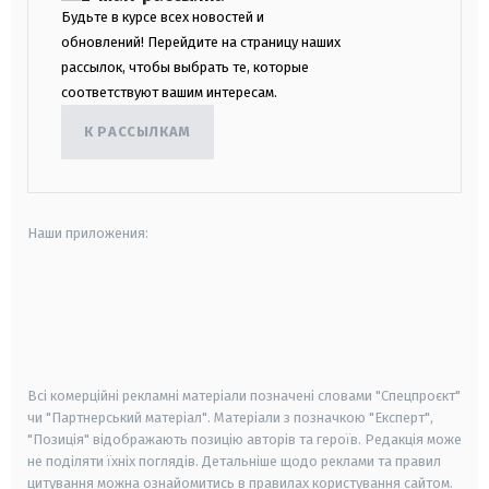
Будьте в курсе всех новостей и
обновлений! Перейдите на страницу наших
рассылок, чтобы выбрать те, которые
соответствуют вашим интересам.
К РАССЫЛКАМ
Наши приложения:
android
apple
smart tv
samsung smart tv
Всі комерційні рекламні матеріали позначені словами "Спецпроєкт"
чи "Партнерський матеріал". Матеріали з позначкою "Експерт",
"Позиція" відображають позицію авторів та героїв. Редакція може
не поділяти їхніх поглядів. Детальніше щодо реклами та правил
цитування можна ознайомитись в правилах користування сайтом.