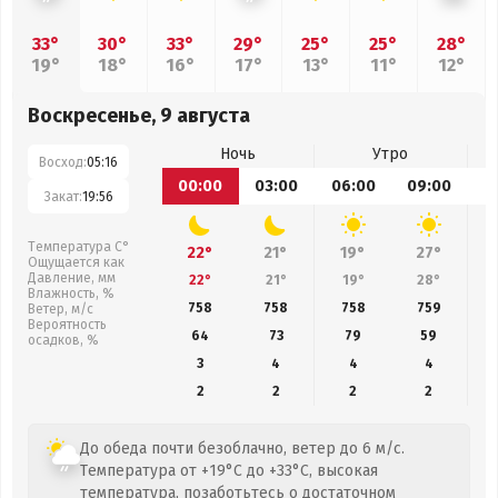
33°
30°
33°
29°
25°
25°
28°
19°
18°
16°
17°
13°
11°
12°
Воскресенье, 9 августа
Ночь
Утро
Восход:
05:16
00:00
03:00
06:00
09:00
1
Закат:
19:56
Температура С°
22°
21°
19°
27°
Ощущается как
Давление, мм
22°
21°
19°
28°
Влажность, %
758
758
758
759
Ветер, м/с
Вероятность
64
73
79
59
осадков, %
3
4
4
4
2
2
2
2
До обеда почти безоблачно, ветер до 6 м/с.
Температура от +19°C до +33°C, высокая
температура, позаботьтесь о достаточном