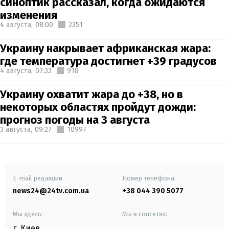
синоптик рассказал, когда ожидаются
изменения
4 августа,
08:00
2351
Украину накрывает африканская жара:
где температура достигнет +39 градусов
4 августа,
07:33
918
Украину охватит жара до +38, но в
некоторых областях пройдут дожди:
прогноз погоды на 3 августа
3 августа,
09:27
10997
E-mail редакции
Номер телефона:
news24@24tv.com.ua
+38 044 390 5077
Мы здесь:
Мы в соцсетях:
г. Киев
,