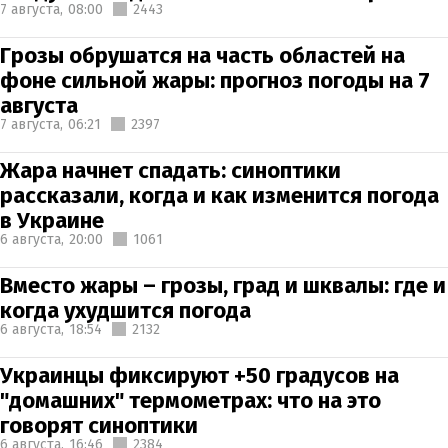
7 августа,
08:00
2443
Грозы обрушатся на часть областей на
фоне сильной жары: прогноз погоды на 7
августа
7 августа,
06:21
2397
Жара начнет спадать: синоптики
рассказали, когда и как изменится погода
в Украине
6 августа,
20:00
1061
Вместо жары – грозы, град и шквалы: где и
когда ухудшится погода
6 августа,
18:54
2132
Украинцы фиксируют +50 градусов на
"домашних" термометрах: что на это
говорят синоптики
6 августа,
16:46
2384