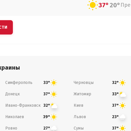
37°
20°
Пре
СТИ
краины
Симферополь
Черновцы
33°
32°
Донецк
Житомир
37°
33°
Ивано-Франковск
Киев
32°
37°
Николаев
Львов
39°
23°
Ровно
Сумы
27°
37°