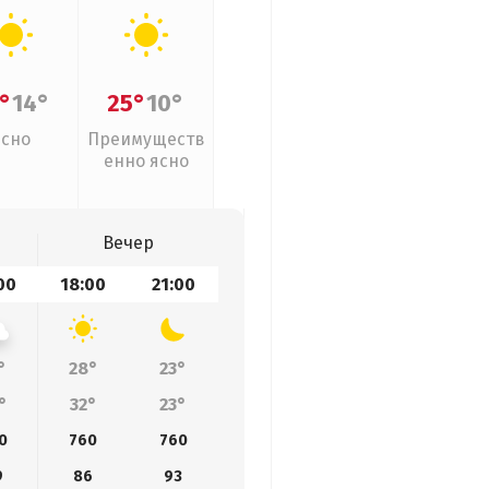
°
14°
25°
10°
Ясно
Преимуществ
енно ясно
Вечер
00
18:00
21:00
°
28°
23°
°
32°
23°
0
760
760
9
86
93