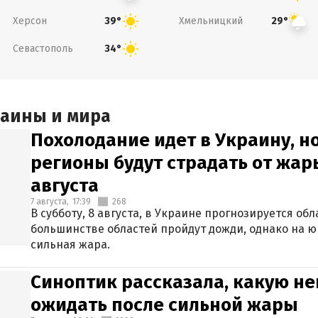
Херсон
Хмельницкий
39°
29°
Севастополь
34°
раины и мира
Похолодание идет в Украину, н
регионы будут страдать от жары
августа
7 августа,
17:39
268
В субботу, 8 августа, в Украине прогнозируется об
большинстве областей пройдут дожди, однако на ю
сильная жара.
Синоптик рассказала, какую не
ожидать после сильной жары