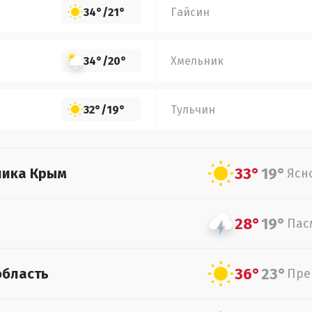
34°
/
21°
Гайсин
34°
/
20°
Хмельник
32°
/
19°
Тульчин
33°
19°
лика Крым
Ясн
28°
19°
Пас
36°
23°
область
Пре