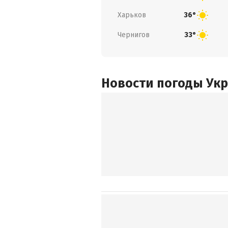
Харьков
36°
Чернигов
33°
Новости погоды Ук