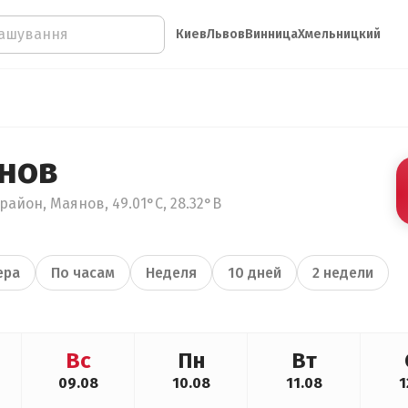
Киев
Львов
Винница
Хмельницкий
нов
айон, Маянов, 49.01°С, 28.32°В
ера
По часам
Неделя
10 дней
2 недели
Вс
Пн
Вт
09.08
10.08
11.08
1