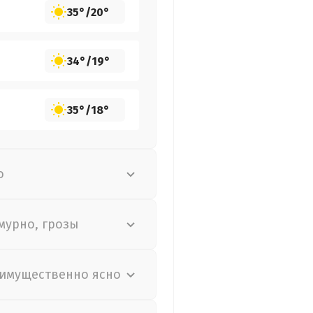
35°
/
20°
34°
/
19°
35°
/
18°
о
мурно, грозы
имущественно ясно