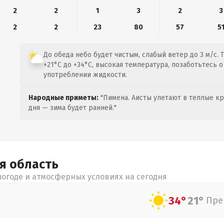
2
2
1
3
2
3
2
2
23
80
57
5
До обеда небо будет чистым, слабый ветер до 3 м/с. 
+21°C до +34°C, высокая температура, позаботьтесь 
употреблении жидкости.
Народные приметы:
"Пимена. Аисты улетают в теплые кра
дня — зима будет ранней."
ая
область
огоде и атмосферных условиях на сегодня
34°
21°
Пре