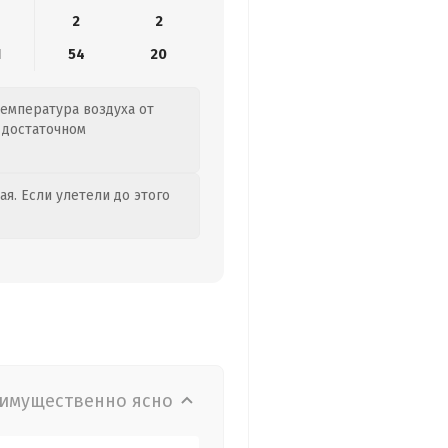
2
2
1
54
20
Температура воздуха от
о достаточном
я. Если улетели до этого
имущественно ясно