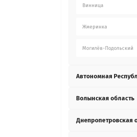
Винница
Жмеринка
Могилёв-Подольский
Автономная Респуб
Волынская
область
Днепропетровская