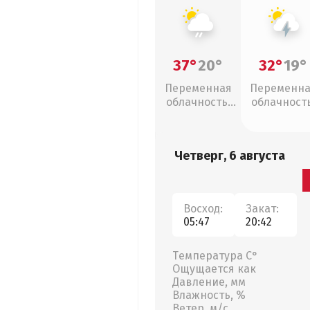
37°
20°
32°
19°
Переменная
Переменн
облачность,
облачность
слабый дождь
грозы
Четверг, 6 августа
Восход:
Закат:
05:47
20:42
Температура С°
Ощущается как
Давление, мм
Влажность, %
Ветер, м/с