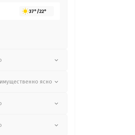
37°
/
22°
о
имущественно ясно
о
о