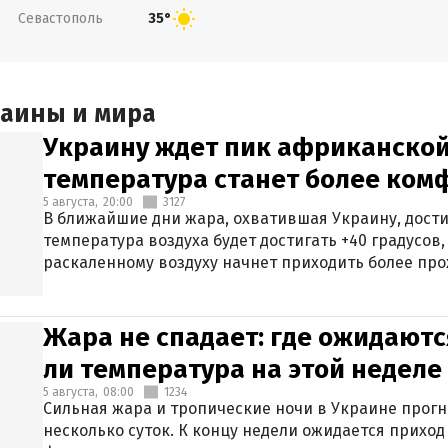
Севастополь
35°
раины и мира
Украину ждет пик африканской
температура станет более ком
5 августа,
20:00
3127
В ближайшие дни жара, охватившая Украину, дости
температура воздуха будет достигать +40 градусов,
раскаленному воздуху начнет приходить более про
Жара не спадает: где ожидаютс
ли температура на этой неделе
5 августа,
08:00
1234
Сильная жара и тропические ночи в Украине прог
несколько суток. К концу недели ожидается прихо