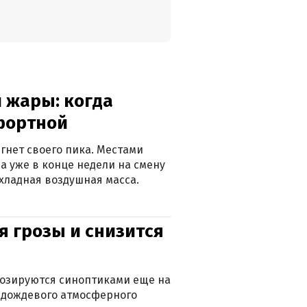
 жары: когда
фортной
гнет своего пика. Местами
 а уже в конце недели на смену
хладная воздушная масса.
я грозы и снизится
нозируются синоптиками еще на
д дождевого атмосферного