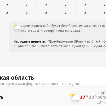
2
2
2
2
2
2
2
2
2
2
2
5
Утром и днем небо будет безоблачным. Ожидается от 
много воды. К вечеру начнется дождь.
Народные приметы:
"Преображение (Яблочный Спас). «О
«Пришел Спас — ушло лето от нас». Сухой день — сухая о
цкая
область
огоде и атмосферных условиях на сегодня
Пер
37°
22°
ть
обл
дож