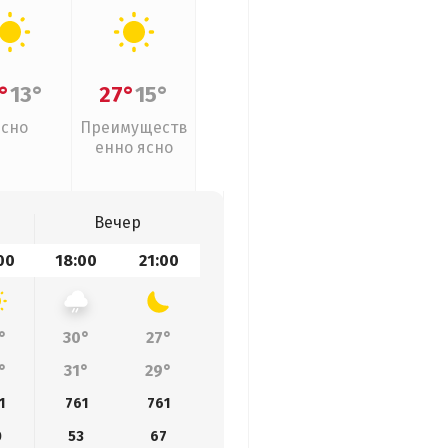
°
13°
27°
15°
Ясно
Преимуществ
енно ясно
Вечер
00
18:00
21:00
°
30°
27°
°
31°
29°
1
761
761
0
53
67