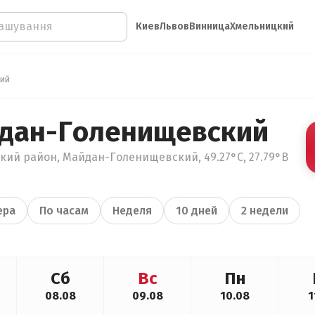
Киев
Львов
Винница
Хмельницкий
ий
йдан-Голенищевский
кий район, Майдан-Голенищевский, 49.27°С, 27.79°В
ера
По часам
Неделя
10 дней
2 недели
Сб
Вс
Пн
08.08
09.08
10.08
1