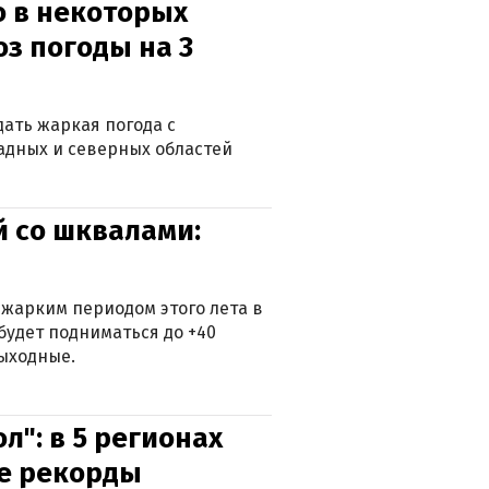
о в некоторых
оз погоды на 3
дать жаркая погода с
падных и северных областей
й со шквалами:
 жарким периодом этого лета в
будет подниматься до +40
выходные.
л": в 5 регионах
е рекорды