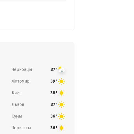
Черновцы
37°
Житомир
39°
Киев
38°
Львов
37°
Сумы
36°
Черкассы
36°