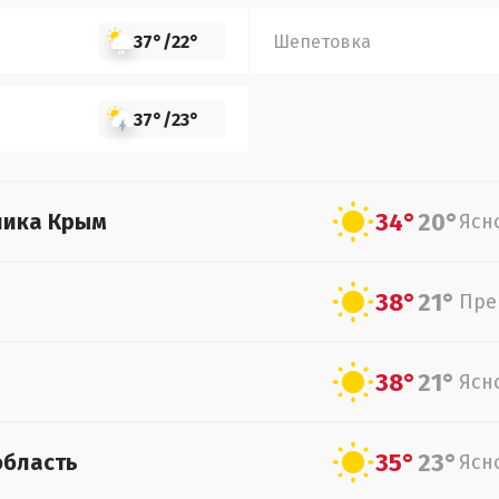
37°
/
22°
Шепетовка
37°
/
23°
34°
20°
лика Крым
Ясн
38°
21°
Пре
38°
21°
Ясн
35°
23°
область
Ясн