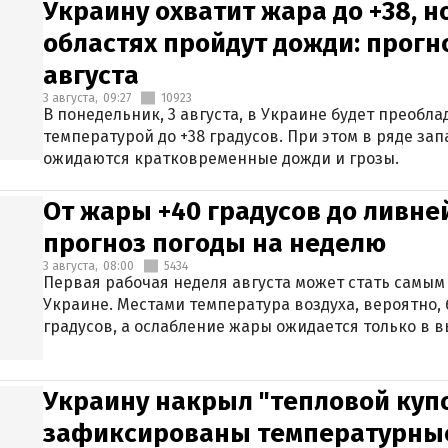
Украину охватит жара до +38, н
областях пройдут дожди: прогн
августа
3 августа,
09:27
10923
В понедельник, 3 августа, в Украине будет преобла
температурой до +38 градусов. При этом в ряде за
ожидаются кратковременные дожди и грозы.
От жары +40 градусов до ливне
прогноз погоды на неделю
3 августа,
08:00
5434
Первая рабочая неделя августа может стать самым
Украине. Местами температура воздуха, вероятно, 
градусов, а ослабление жары ожидается только в 
Украину накрыл "тепловой купо
зафиксированы температурны