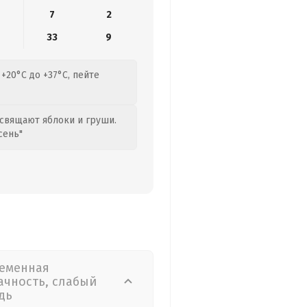
7
2
33
9
+20°C до +37°C, пейте
свящают яблоки и груши.
сень"
еменная
ачность, слабый
дь