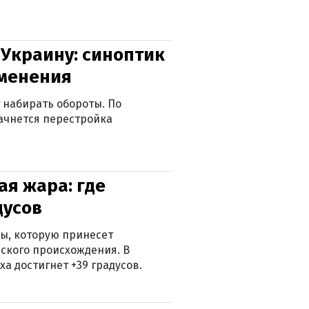
 Украину: синоптик
зменения
 набирать обороты. По
ачнется перестройка
я жара: где
дусов
ры, которую принесет
ского происхождения. В
а достигнет +39 градусов.