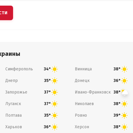
СТИ
краины
Симферополь
Винница
34°
38°
Днепр
Донецк
35°
36°
Запорожье
Ивано-Франковск
37°
38°
Луганск
Николаев
37°
38°
Полтава
Ровно
35°
39°
Харьков
Херсон
36°
38°